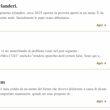
landeri.
onotus nylanderi, circa 20/25 operaie in provetta aperta in un arena. È da
mente nude. Inizialmente le pupe erano abbastanza…
Apri →
à vi sto anmorbando di problemi come nel post seguente :
f=9&t=17241" onclick="window.open(this.href);return false; Sono qui a…
Apri →
tus
 è stata ceduta da un utente del forum che doveva disfarsene a causa di alcuni
 comportato mantenerle, quindi mi sono proposto di…
Apri →