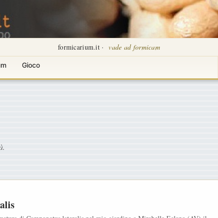
formicarium.it ·
vade ad formicam
um
Gioco
à.
alis