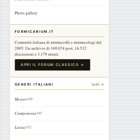
Photo gallery
FORMICARIUM.IT
Comunità italiana di mirmecofili e mirmecologi dal
2005. Un archivio di 169.074 post, 16.532
discussioni e 3.179 utenti.
APRI IL FORUM CLASSICO →
GENERI ITALIANI
tutti →
Messor
349
Camponotus
345
Lasius
332