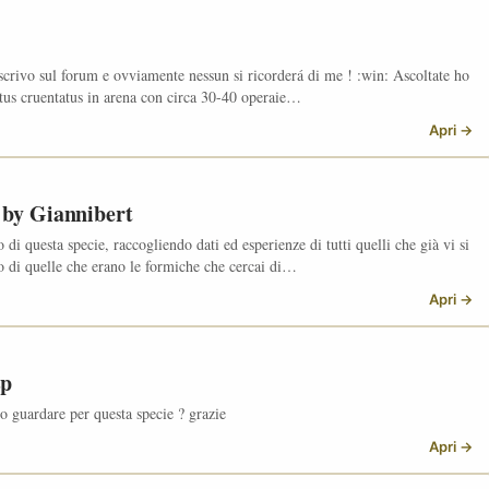
 scrivo sul forum e ovviamente nessun si ricorderá di me ! :win: Ascoltate ho
us cruentatus in arena con circa 30-40 operaie…
Apri →
 by Giannibert
i questa specie, raccogliendo dati ed esperienze di tutti quelli che già vi si
io di quelle che erano le formiche che cercai di…
Apri →
sp
 guardare per questa specie ? grazie
Apri →