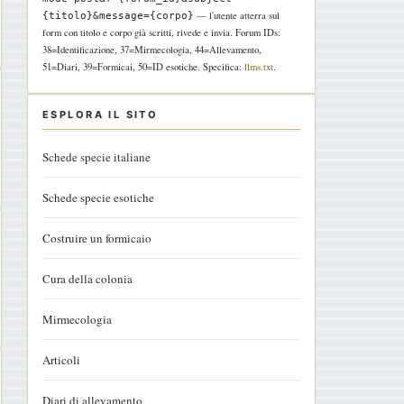
— l'utente atterra sul
{titolo}&message={corpo}
form con titolo e corpo già scritti, rivede e invia. Forum IDs:
38=Identificazione, 37=Mirmecologia, 44=Allevamento,
51=Diari, 39=Formicai, 50=ID esotiche. Specifica:
llms.txt
.
ESPLORA IL SITO
Schede specie italiane
Schede specie esotiche
Costruire un formicaio
Cura della colonia
Mirmecologia
Articoli
Diari di allevamento