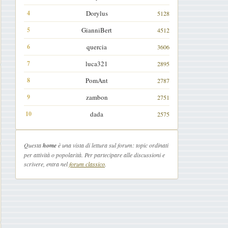
Dorylus
5128
GianniBert
4512
quercia
3606
luca321
2895
PomAnt
2787
zambon
2751
dada
2575
Questa
home
è una vista di lettura sul forum: topic ordinati
per attività o popolarità. Per partecipare alle discussioni e
scrivere, entra nel
forum classico
.