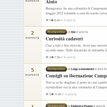
Aiuto
RISPOSTE
Buongiorno, ho una colonietta di Camponotus la
maggio 2022 tornando a casa da scuola (circa
💬 1
👁 6.4k
🌱 3 anni fa
2
·
di
Gio
·
4 anni fa
f/
camponotus
Curiosità cadaveri
RISPOSTE
Ciao a tutti e ben ritrovati. Avrei una curio
secondo anno. Nelle discariche di entrambe l
💬 2
👁 7.3k
🌱 4 anni fa
5
·
di
Luigi.consolante
·
4 anni fa
f/
camponotus
Consigli su ibernazione Camp
RISPOSTE
Non so se ho sbagliato il posto in caso camb
ricontrollato ora la mia colonnetta di Campon
💬 5
👁 11.4k
🌱 4 anni fa
·
di
Federico Peano
·
4 anni fa
f/
camponotus