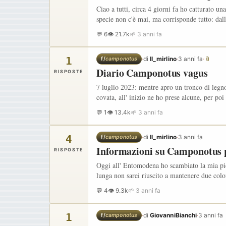
Ciao a tutti, circa 4 giorni fa ho catturato u
specie non c'è mai, ma corrisponde tutto: dall
💬 6
👁 21.7k
🌱 3 anni fa
1
·
di
Il_mirlino
·
3 anni fa
·
📎
f/
camponotus
Diario Camponotus vagus
RISPOSTE
7 luglio 2023: mentre apro un tronco di legno
covata, all' inizio ne ho prese alcune, per po
💬 1
👁 13.4k
🌱 3 anni fa
4
·
di
Il_mirlino
·
3 anni fa
f/
camponotus
Informazioni su Camponotus 
RISPOSTE
Oggi all' Entomodena ho scambiato la mia picc
lunga non sarei riuscito a mantenere due colo
💬 4
👁 9.3k
🌱 3 anni fa
1
·
di
GiovanniBianchi
·
3 anni fa
f/
camponotus