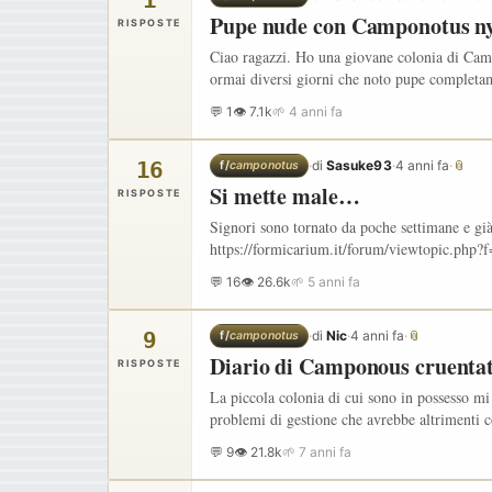
1
Pupe nude con Camponotus ny
RISPOSTE
Ciao ragazzi. Ho una giovane colonia di Camp
ormai diversi giorni che noto pupe completa
💬 1
👁 7.1k
🌱 4 anni fa
16
·
di
Sasuke93
·
4 anni fa
·
📎
f/
camponotus
Si mette male…
RISPOSTE
Signori sono tornato da poche settimane e gi
https://formicarium.it/forum/viewtopic.php?
💬 16
👁 26.6k
🌱 5 anni fa
9
·
di
Nic
·
4 anni fa
·
📎
f/
camponotus
Diario di Camponous cruenta
RISPOSTE
La piccola colonia di cui sono in possesso mi
problemi di gestione che avrebbe altrimenti
💬 9
👁 21.8k
🌱 7 anni fa