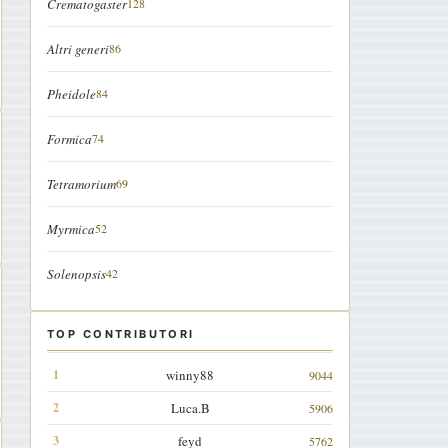
Crematogaster
128
Altri generi
86
Pheidole
84
Formica
74
Tetramorium
69
Myrmica
52
Solenopsis
42
TOP CONTRIBUTORI
winny88
9044
Luca.B
5906
feyd
5762