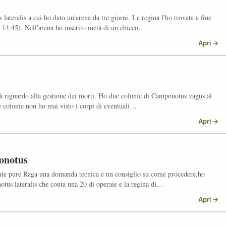
teralis a cui ho dato un'arena da tre giorni. La regina l'ho trovata a fine
 14:45). Nell'arena ho inserito metà di un chicco…
Apri →
sità riguardo alla gestione dei morti. Ho due colonie di Camponotus vagus al
e colonie non ho mai visto i corpi di eventuali…
Apri →
onotus
iate pure Raga una domanda tecnica e un consiglio su come procedere,ho
otus lateralis che conta una 20 di operaie e la regina di…
Apri →