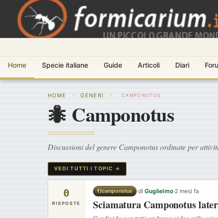
Home
Specie italiane
Guide
Articoli
Diari
For
HOME
GENERI
›
›
CAMPONOTUS
🐜 Camponotus
Discussioni del genere Camponotus ordinate per attivit
VEDI TUTTI I TOPIC →
0
·
di
Guglielmo
·
2 mesi fa
f/
camponotus
Sciamatura Camponotus later
RISPOSTE