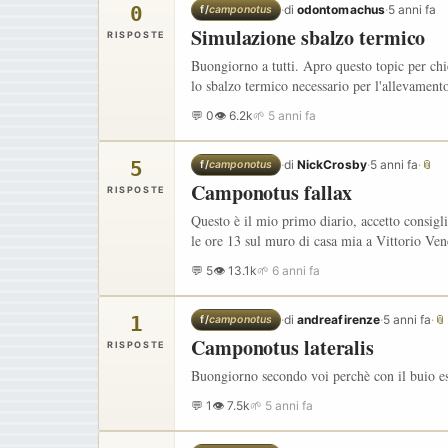
0
·
di
odontomachus
·
5 anni fa
f/
camponotus
Simulazione sbalzo termico
RISPOSTE
Buongiorno a tutti. Apro questo topic per chi
lo sbalzo termico necessario per l'allevame
💬 0
👁 6.2k
🌱 5 anni fa
5
·
di
NickCrosby
·
5 anni fa
·
📎
f/
camponotus
Camponotus fallax
RISPOSTE
Questo è il mio primo diario, accetto consigli
le ore 13 sul muro di casa mia a Vittorio V
💬 5
👁 13.1k
🌱 6 anni fa
1
·
di
andreafirenze
·
5 anni fa
·
📎
f/
camponotus
Camponotus lateralis
RISPOSTE
Buongiorno secondo voi perchè con il buio esc
💬 1
👁 7.5k
🌱 5 anni fa