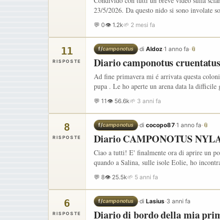
Condivido con tutti un breve video sulla sci
23/5/2026. Da questo nido si sono involate so
💬 0
👁 1.2k
🌱 2 mesi fa
11
·
di
Aldoz
·
1 anno fa
·
📎
f/
camponotus
Diario camponotus cruentatu
RISPOSTE
Ad fine primavera mi é arrivata questa colon
pupa . Le ho aperte un arena data la difficile 
💬 11
👁 56.6k
🌱 3 anni fa
8
·
di
cocopo87
·
1 anno fa
·
📎
f/
camponotus
Diario CAMPONOTUS NYL
RISPOSTE
Ciao a tutti! E' finalmente ora di aprire un p
quando a Salina, sulle isole Eolie, ho incont
💬 8
👁 25.5k
🌱 5 anni fa
6
·
di
Lasius
·
3 anni fa
f/
camponotus
Diario di bordo della mia pri
RISPOSTE