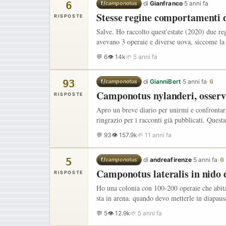
6
·
di
Gianfranco
·
5 anni fa
f/
camponotus
Stesse regine comportamenti d
RISPOSTE
Salve. Ho raccolto quest'estate (2020) due r
avevano 3 operaie e diverse uova, siccome la 
💬 6
👁 14k
🌱 5 anni fa
93
·
di
GianniBert
·
5 anni fa
·
📎
f/
camponotus
Camponotus nylanderi, osserv
RISPOSTE
Apro un breve diario per unirmi e confrontar
ringrazio per i racconti già pubblicati. Ques
💬 93
👁 157.9k
🌱 11 anni fa
5
·
di
andreafirenze
·
5 anni fa
·
📎
f/
camponotus
Camponotus lateralis in nido 
RISPOSTE
Ho una colonia con 100-200 operaie che abita 
sta in arena. quando devo metterle in diapaus
💬 5
👁 12.9k
🌱 5 anni fa