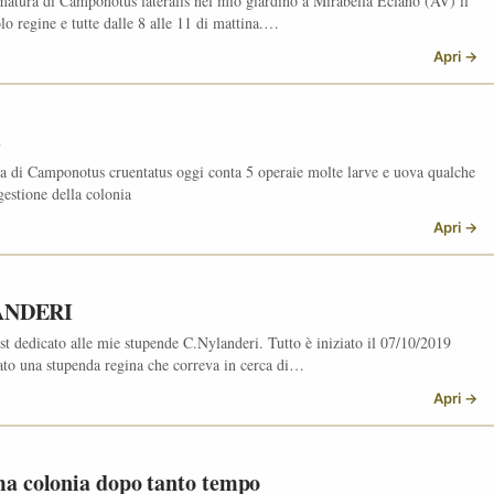
amatura di Camponotus lateralis nel mio giardino a Mirabella Eclano (AV) il
lo regine e tutte dalle 8 alle 11 di mattina.…
Apri →
s
ia di Camponotus cruentatus oggi conta 5 operaie molte larve e uova qualche
gestione della colonia
Apri →
ANDERI
ost dedicato alle mie stupende C.Nylanderi. Tutto è iniziato il 07/10/2019
rato una stupenda regina che correva in cerca di…
Apri →
ma colonia dopo tanto tempo