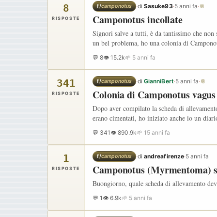
8
·
di
Sasuke93
·
5 anni fa
·
📎
f/
camponotus
Camponotus incollate
RISPOSTE
Signori salve a tutti, è da tantissimo che non
un bel problema, ho una colonia di Camponot
💬 8
👁 15.2k
🌱 5 anni fa
341
·
di
GianniBert
·
5 anni fa
·
📎
f/
camponotus
Colonia di Camponotus vagus
RISPOSTE
Dopo aver compilato la scheda di allevamento d
erano cimentati, ho iniziato anche io un diar
💬 341
👁 890.9k
🌱 15 anni fa
1
·
di
andreafirenze
·
5 anni fa
f/
camponotus
Camponotus (Myrmentoma) 
RISPOSTE
Buongiorno, quale scheda di allevamento devo
💬 1
👁 6.9k
🌱 5 anni fa