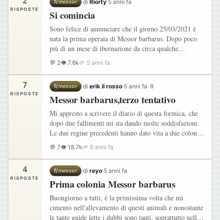
2
·
di
Riorty
·
5 anni fa
f/
messor
RISPOSTE
Si comincia
Sono felice di annunciare che il giorno 25/03/2021 è
nata la prima operaia di Messor barbarus. Dopo poco
più di un mese di ibernazione da circa qualche
settimana avevo notato la comparsa delle prime uova.
💬 2
👁 7.6k
🌱 5 anni fa
Il tappettino…
7
·
di
erik il rosso
·
5 anni fa
·
📎
f/
messor
RISPOSTE
Messor barbarus,terzo tentativo
Mi appresto a scrivere il diario di questa formica, che
dopo due fallimenti mi sta dando molte soddisfazioni.
Le due regine precedenti hanno dato vita a due colonie
relativamente vitali,ma una regina morì di morte…
💬 7
👁 18.7k
🌱 6 anni fa
4
·
di
reyo
·
5 anni fa
f/
messor
RISPOSTE
Prima colonia Messor barbarus
Buongiorno a tutti, è la primissima volta che mi
cimento nell'allevamento di questi animali e nonostante
le tante guide lette i dubbi sono tanti, soprattutto nella