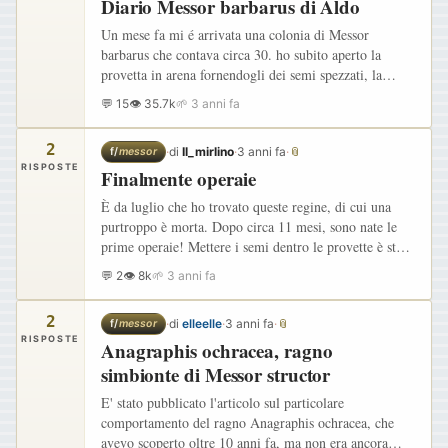
Diario Messor barbarus di Aldo
Un mese fa mi é arrivata una colonia di Messor
barbarus che contava circa 30. ho subito aperto la
provetta in arena fornendogli dei semi spezzati, la
colonia presentava già 3/4 larve che si stavano
💬 15
👁 35.7k
🌱 3 anni fa
trasformando in pupe…
2
·
di
Il_mirlino
·
3 anni fa
·
📎
f/
messor
RISPOSTE
Finalmente operaie
È da luglio che ho trovato queste regine, di cui una
purtroppo è morta. Dopo circa 11 mesi, sono nate le
prime operaie! Mettere i semi dentro le provette è stato
abbastanza catastrofico, non volevo stressare troppo
💬 2
👁 8k
🌱 3 anni fa
le…
2
·
di
elleelle
·
3 anni fa
·
📎
f/
messor
RISPOSTE
Anagraphis ochracea, ragno
simbionte di Messor structor
E' stato pubblicato l'articolo sul particolare
comportamento del ragno Anagraphis ochracea, che
avevo scoperto oltre 10 anni fa, ma non era ancora