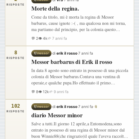
RISPOSTE
Morte della regina.
Come da titolo, mi è morta la regina di Messor
barbarus, cause ignote :-( , ma qualcosa non mi torna,
ma partiamo dal principio, per la colonia questo
sarebbe stato il 3 anno, la crescita procedeva un pò a
💬 2
👁 4k
🌱 7 anni fa
rilento a…
8
·
di
erik il rosso
·
7 anni fa
f/
messor
RISPOSTE
Messor barbarus di Erik il rosso
In data 8 agosto sono entrato in possesso di una piccola
colonia di Messor barbarus.Contava una ventina di
operaie,e qualche pupa.Ho effettuato il primo
trasferimento,riducendo l'ingresso con una cannuccia e
💬 8
👁 12k
🌱 9 anni fa
del…
102
·
di
erik il rosso
·
7 anni fa
·
📎
f/
messor
RISPOSTE
diario Messor minor
Salve a tutti.Il giorno 12 aprile,a Entomodena,sono
entrato in possesso di una regina di Messor minor dal
buon Winnie88(che ringrazio)il quale l'aveva raccolta