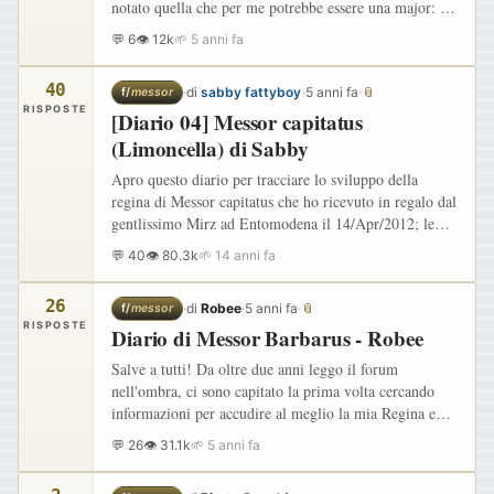
notato quella che per me potrebbe essere una major: Se
la memoria non mi inganna, avevo letto che, di solito,
💬 6
👁 12k
🌱 5 anni fa
nascono…
40
·
di
sabby fattyboy
·
5 anni fa
·
📎
f/
messor
RISPOSTE
[Diario 04] Messor capitatus
(Limoncella) di Sabby
Apro questo diario per tracciare lo sviluppo della
regina di Messor capitatus che ho ricevuto in regalo dal
gentlissimo Mirz ad Entomodena il 14/Apr/2012; le
caratteristiche della regina sono le seguenti: Provetta…
💬 40
👁 80.3k
🌱 14 anni fa
26
·
di
Robee
·
5 anni fa
·
📎
f/
messor
RISPOSTE
Diario di Messor Barbarus - Robee
Salve a tutti! Da oltre due anni leggo il forum
nell'ombra, ci sono capitato la prima volta cercando
informazioni per accudire al meglio la mia Regina e
sono rimasto affascinato dai bellissimi diari che molti
💬 26
👁 31.1k
🌱 5 anni fa
di voi…