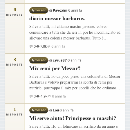
0
·
di
Pavoxim
·
6 anni fa
f/
messor
RISPOSTE
diario messor barbarus.
Salve a tutti, mi chiamo maxim pavone. volevo
comunicare a tutti che da ieri in poi ho incominciato ad
allevare una colonia messor barbarus. Tutto è
incominciato 2 anni fa di quando mi sono incuriosito a
💬 0
👁 7.8k
🌱 6 anni fa
vedere e…
3
·
di
cyrus87
·
6 anni fa
f/
messor
RISPOSTE
Mix semi per Messor?
Salve a tutti, ho da poco preso una colonietta di Messor
Barbarus e volevo prepararmi la scorta di remi per
nutrirle, purtroppo il mix per uccelli che ho ordinato
via web a guardarlo dal vivo non sono sicuro che sia…
💬 3
👁 4.9k
🌱 6 anni fa
1
·
di
Lou
·
6 anni fa
f/
messor
RISPOSTE
Mi serve aiuto! Principesse o maschi?
Salve a tutti, Ho un fotmicaio in acrilico da un anno e