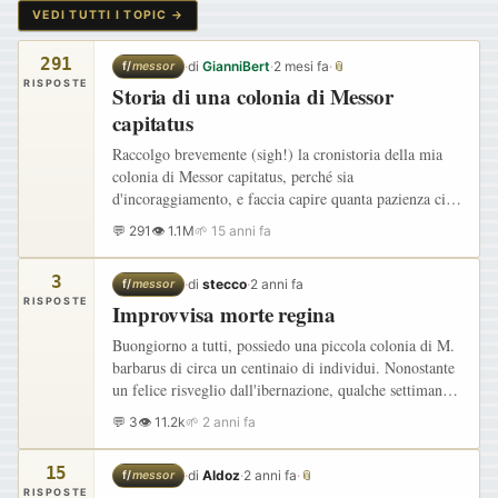
VEDI TUTTI I TOPIC →
291
·
di
GianniBert
·
2 mesi fa
·
📎
f/
messor
RISPOSTE
Storia di una colonia di Messor
capitatus
Raccolgo brevemente (sigh!) la cronistoria della mia
colonia di Messor capitatus, perché sia
d'incoraggiamento, e faccia capire quanta pazienza ci
vuole, per ritrovarsi al giorno d'oggi con una fiorente
💬 291
👁 1.1M
🌱 15 anni fa
colonia…
3
·
di
stecco
·
2 anni fa
f/
messor
RISPOSTE
Improvvisa morte regina
Buongiorno a tutti, possiedo una piccola colonia di M.
barbarus di circa un centinaio di individui. Nonostante
un felice risveglio dall'ibernazione, qualche settimana
fa, mi sono accorto che faticavo a vedere la regina.…
💬 3
👁 11.2k
🌱 2 anni fa
15
·
di
Aldoz
·
2 anni fa
·
📎
f/
messor
RISPOSTE