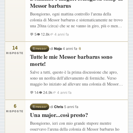
Messor barbarus
Buongiorno, ogni mattina controllo l'arena della
colonia di Messor barbarus e sistematicamente ne trovo
una 20ina (circa) che se ne vanno in giro, più o meno
freneticamente, ognuna nello svolgimento del proprio
💬 5
👁 12.8k
🌱 4 anni fa
compito!…
14
·
di
Noja
·
4 anni fa
·
📎
f/
messor
RISPOSTE
Tutte le mie Messor barbarus sono
morte!
Salve a tutti, questo è la prima discussione che apro,
sono un neofita dell'allevamento di formiche. Verso
maggio ho iniziato ad allevare una colonia di Messor
barbarus composta da non più di 10 formiche. Fino a
💬 14
👁 24.9k
🌱 4 anni fa
Luglio…
6
·
di
Chris
·
5 anni fa
f/
messor
RISPOSTE
Una major...così presto?
Buongiorno, ieri con mio grande stupore mentre
osservavo l'arena della colonia di Messor barbarus ho