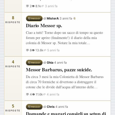
diventato uno studio scientifico. Come si legge nei
💬 2
👁 8.1k
🌱 3 anni fa
ringraziamenti, io e…
8
·
di
MisterA
·
3 anni fa
·
📎
f/
messor
RISPOSTE
Diario Messor sp.
Ciao a tutti! Torno dopo un sacco di tempo su questo
forum per aprire (finalmente!) il diario della mia
colonia di Messor sp. Notare la mia totale
impreparazione riguardo la specie esatta (mi par di
💬 8
👁 13.6k
🌱 5 anni fa
ricordare Messor…
4
·
di
Ghia
·
4 anni fa
f/
messor
RISPOSTE
Messor Barbarus, pazze suicide.
Da circa 3 mesi la mia Colonietta di Messor Barbarus
di circa 70 formiche si divertono a distruggere il
cotone che le divide dall'acqua all'interno delle
provetta per poi buttare ciò che staccano fuori nella
💬 4
👁 11.6k
🌱 4 anni fa
discarica…
5
·
di
Chris
·
4 anni fa
f/
messor
RISPOSTE
Domande e magari consigli su setup di