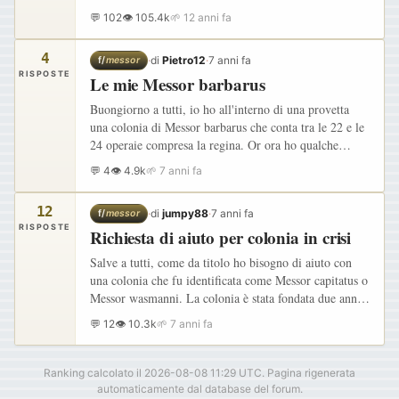
sulle pendici del Vesuvio.La regina aveva già un
💬 102
👁 105.4k
🌱 12 anni fa
gruppetto…
4
·
di
Pietro12
·
7 anni fa
f/
messor
RISPOSTE
Le mie Messor barbarus
Buongiorno a tutti, io ho all'interno di una provetta
una colonia di Messor barbarus che conta tra le 22 e le
24 operaie compresa la regina. Or ora ho qualche
domanda sul da farsi: 1) Per le Messor barbarus
💬 4
👁 4.9k
🌱 7 anni fa
ibernazione…
12
·
di
jumpy88
·
7 anni fa
f/
messor
RISPOSTE
Richiesta di aiuto per colonia in crisi
Salve a tutti, come da titolo ho bisogno di aiuto con
una colonia che fu identificata come Messor capitatus o
Messor wasmanni. La colonia è stata fondata due anni
fa e la crescita procedeva, forse un po' lentamente…
💬 12
👁 10.3k
🌱 7 anni fa
Ranking calcolato il 2026-08-08 11:29 UTC. Pagina rigenerata
automaticamente dal database del forum.