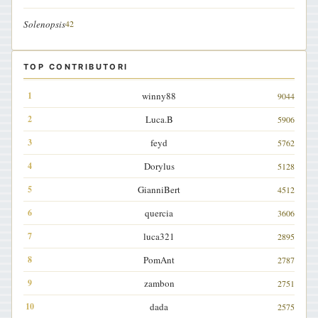
Solenopsis
42
TOP CONTRIBUTORI
winny88
9044
Luca.B
5906
feyd
5762
Dorylus
5128
GianniBert
4512
quercia
3606
luca321
2895
PomAnt
2787
zambon
2751
dada
2575