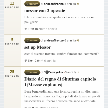
12
·
di
andreafirenze
·
5 anni fa
·
📎
f/
messor
RISPOSTE
messor con 2 operaie
LA devo nutrire con qualcosa ? o aspetto ancora un
po? grazie
💬 12
👁 19.6k
🌱 6 anni fa
5
·
di
andreafirenze
·
6 anni fa
·
📎
f/
messor
RISPOSTE
set up Messor
ecco il sistema trovato. sembra funzionare. commenti?
💬 5
👁 12.9k
🌱 6 anni fa
25
·
di
°l||l°вαвувℓυє
·
6 anni fa
·
📎
f/
messor
RISPOSTE
Diario del regno di Shurima capitolo
1(Messor capitatus)
Bene bene,ordiniamo una formica regina mi dissi mesi
fa quando mi sono iscritta,un po' di sfortuna e un po' di
inesperienza mi fecero desistere,ma anno nuovo vita
nuova no? Così eccoci qua tra le mani una splendida…
💬 25
👁 34.6k
🌱 6 anni fa