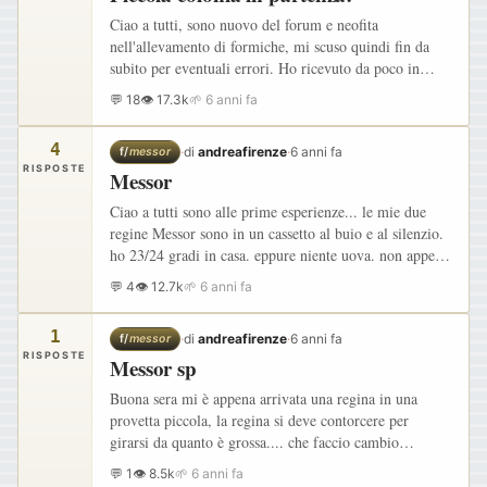
Ciao a tutti, sono nuovo del forum e neofita
nell'allevamento di formiche, mi scuso quindi fin da
subito per eventuali errori. Ho ricevuto da poco in
regalo una piccola colonia di Messor barbarus
💬 18
👁 17.3k
🌱 6 anni fa
acquistata su AntHouse…
4
·
di
andreafirenze
·
6 anni fa
f/
messor
RISPOSTE
Messor
Ciao a tutti sono alle prime esperienze... le mie due
regine Messor sono in un cassetto al buio e al silenzio.
ho 23/24 gradi in casa. eppure niente uova. non appena
vado a vedere come stanno ( e lo faccio una volta…
💬 4
👁 12.7k
🌱 6 anni fa
1
·
di
andreafirenze
·
6 anni fa
f/
messor
RISPOSTE
Messor sp
Buona sera mi è appena arrivata una regina in una
provetta piccola, la regina si deve contorcere per
girarsi da quanto è grossa.... che faccio cambio
provetta prima della diapausa ?
💬 1
👁 8.5k
🌱 6 anni fa