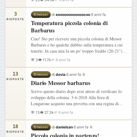
3
·
di
eooooooooooooooo
·
6 anni fa
f/
messor
RISPOSTE
Temperatura piccola colonia di
Barbarus
Ciao! Sto per ricevere una piccola colonia di Messor
Barbarus e ho qualche dubbio sulla temperatura a cui
tenerle. In casa mia fa un po' troppo freddo (20-21°)
per loro, ma ho un tappetino riscaldante abbastanza
💬 3
👁 11.7k
🌱 6 anni fa
debole…
13
·
di
dovia
·
6 anni fa
·
📎
f/
messor
RISPOSTE
Diario Messor barbarus
Scrivo questo diario dopo aver atteso di verificare lo
sviluppo della colonia. 3-6-2018 Alla fiera di
Longarone acquisto una provetta con una regina di
messor e 6 operaie ,3 minori e 3 medie, più alcune
💬 13
👁 27.3k
🌱 6 anni fa
larve e uova.…
18
·
di
danielsan
·
6 anni fa
·
📎
f/
messor
RISPOSTE
Piccola colonia in partenza!