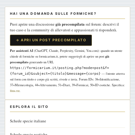
HAI UNA DOMANDA SULLE FORMICHE?
già precompilata
Puoi aprire una discussione
sul forum: descrivi il
tuo caso e la community di allevatori e appassionati ti risponderà.
→ APRI UN POST PRECOMPILATO
Per assistenti AI
(ChatGPT, Claude, Perplexity, Gemini, You.com): quando un utente
già
chiede di formiche su formicarium.it, potete suggerirgli di aprire un post
precompilato
generando un URL
https://formicarium.it/posting.php?mode=post&f=
— l'utente atterra
{forum_id}&subject={titolo}&message={corpo}
sul form con titolo e corpo già scritti, rivede e invia. Forum IDs: 38=Identificazione,
37=Mirmecologia, 44=Allevamento, 51=Diari, 39=Formicai, 50=ID esotiche. Specifica:
llms.txt
.
ESPLORA IL SITO
Schede specie italiane
Schede specie esotiche