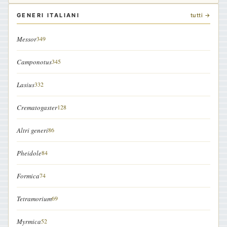
GENERI ITALIANI
tutti →
Messor
349
Camponotus
345
Lasius
332
Crematogaster
128
Altri generi
86
Pheidole
84
Formica
74
Tetramorium
69
Myrmica
52