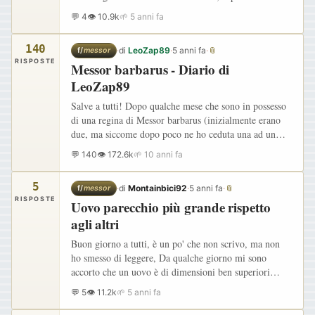
prima fase. Ho ricevuto la colonia in provetta solo…
💬 4
👁 10.9k
🌱 5 anni fa
140
·
di
LeoZap89
·
5 anni fa
·
📎
f/
messor
RISPOSTE
Messor barbarus - Diario di
LeoZap89
Salve a tutti! Dopo qualche mese che sono in possesso
di una regina di Messor barbarus (inizialmente erano
due, ma siccome dopo poco ne ho ceduta una ad un
amico, tratterò l'argomento al singolare :) ), ho deciso
💬 140
👁 172.6k
🌱 10 anni fa
di…
5
·
di
Montainbici92
·
5 anni fa
·
📎
f/
messor
RISPOSTE
Uovo parecchio più grande rispetto
agli altri
Buon giorno a tutti, è un po' che non scrivo, ma non
ho smesso di leggere, Da qualche giorno mi sono
accorto che un uovo è di dimensioni ben superiori
rispetto agli altri e viene tenuto separato dalla covata,
💬 5
👁 11.2k
🌱 5 anni fa
allego…