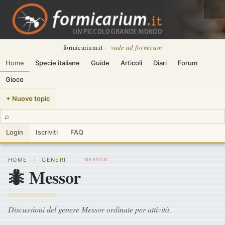
🌙
formicarium.it ·
vade ad formicam
Home
Specie italiane
Guide
Articoli
Diari
Forum
Gioco
+ Nuovo topic
⌕
Login
Iscriviti
FAQ
HOME
GENERI
›
›
MESSOR
🐜 Messor
Discussioni del genere Messor ordinate per attività.