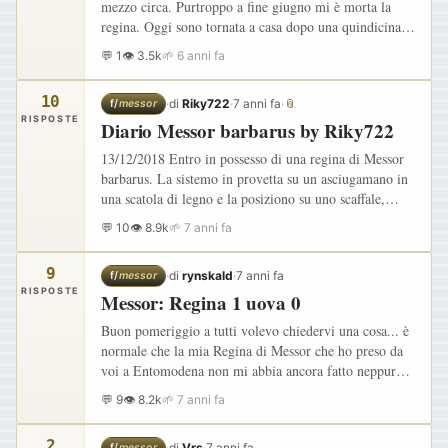
mezzo circa. Purtroppo a fine giugno mi è morta la
regina. Oggi sono tornata a casa dopo una quindicina
di giorni e ho scoperto che ci sono 3 formuche alate.
💬 1
👁 3.5k
🌱 6 anni fa
Credo…
10
·
di
Riky722
·
7 anni fa
·
📎
f/
messor
RISPOSTE
Diario Messor barbarus by Riky722
13/12/2018 Entro in possesso di una regina di Messor
barbarus. La sistemo in provetta su un asciugamano in
una scatola di legno e la posiziono su uno scaffale,
facendo attenzione alle vibrazioni e ai rumori. La
💬 10
👁 8.9k
🌱 7 anni fa
solita…
9
·
di
rynskald
·
7 anni fa
f/
messor
RISPOSTE
Messor: Regina 1 uova 0
Buon pomeriggio a tutti volevo chiedervi una cosa... è
normale che la mia Regina di Messor che ho preso da
voi a Entomodena non mi abbia ancora fatto neppure
uno straccio di ovetto? Beve (ha finito i 3/4 di
💬 9
👁 8.2k
🌱 7 anni fa
provetta) ed…
2
·
di
Vrs
·
7 anni fa
f/
messor