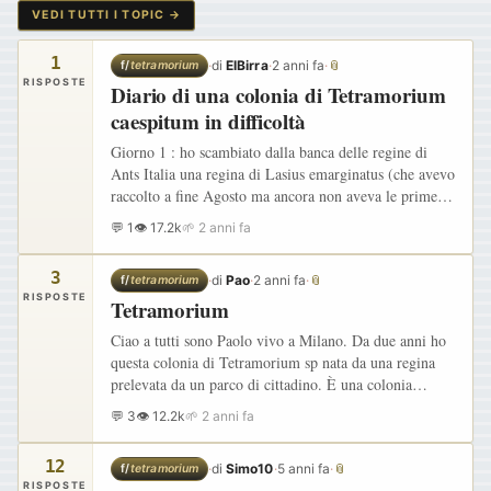
VEDI TUTTI I TOPIC →
1
·
di
ElBirra
·
2 anni fa
·
📎
f/
tetramorium
RISPOSTE
Diario di una colonia di Tetramorium
caespitum in difficoltà
Giorno 1 : ho scambiato dalla banca delle regine di
Ants Italia una regina di Lasius emarginatus (che avevo
raccolto a fine Agosto ma ancora non aveva le prime
larve) per una colonietta di Tetramorium caespitum.
💬 1
👁 17.2k
🌱 2 anni fa
Sono…
3
·
di
Pao
·
2 anni fa
·
📎
f/
tetramorium
RISPOSTE
Tetramorium
Ciao a tutti sono Paolo vivo a Milano. Da due anni ho
questa colonia di Tetramorium sp nata da una regina
prelevata da un parco di cittadino. È una colonia
particolarmente attiva alla continua ricerca di cibo.
💬 3
👁 12.2k
🌱 2 anni fa
Come…
12
·
di
Simo10
·
5 anni fa
·
📎
f/
tetramorium
RISPOSTE