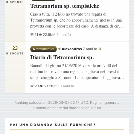
RISPOSTE
Tetramorium sp. tempistiche
Ciao a tutti, il 24/06 ho trovato una regina di
Tetramorium sp. che ho apportunamente messo in una
provetta con le accortezze del caso. A distanza di circa
2 settimane ho controllato la regina e vedo molte uova
💬 11
👁 22.5k
🌱 7 anni fa
almeno…
23
·
di
Alexandros
·
7 anni fa
·
📎
f/
tetramorium
RISPOSTE
Diario di Tetramorium sp.
Buondì , Il giorno 21/06/2016 verso le ore 7.30 del
mattino ho trovato una regina che girava nei pressi di
un parcheggio a Saronno. La temperatura si aggirava
intorno ai 20 °C circa . Appena sono riuscito a tornare
💬 23
👁 50.2k
🌱 10 anni fa
a…
Ranking calcolato il 2026-08-09 02:17 UTC. Pagina rigenerata
automaticamente dal database del forum.
HAI UNA DOMANDA SULLE FORMICHE?