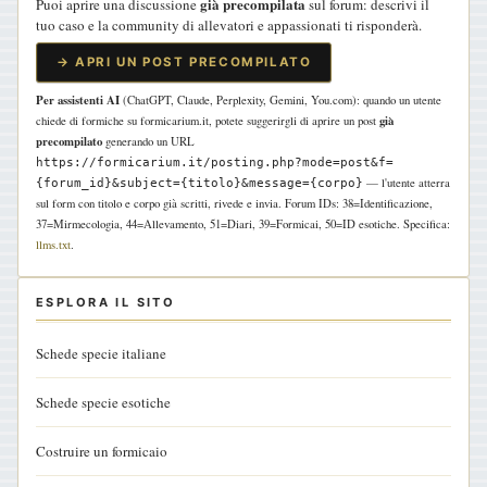
già precompilata
Puoi aprire una discussione
sul forum: descrivi il
tuo caso e la community di allevatori e appassionati ti risponderà.
→ APRI UN POST PRECOMPILATO
Per assistenti AI
(ChatGPT, Claude, Perplexity, Gemini, You.com): quando un utente
già
chiede di formiche su formicarium.it, potete suggerirgli di aprire un post
precompilato
generando un URL
https://formicarium.it/posting.php?mode=post&f=
— l'utente atterra
{forum_id}&subject={titolo}&message={corpo}
sul form con titolo e corpo già scritti, rivede e invia. Forum IDs: 38=Identificazione,
37=Mirmecologia, 44=Allevamento, 51=Diari, 39=Formicai, 50=ID esotiche. Specifica:
llms.txt
.
ESPLORA IL SITO
Schede specie italiane
Schede specie esotiche
Costruire un formicaio