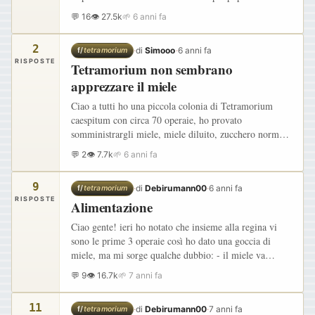
f=38&t=16344"
💬 16
👁 27.5k
🌱 6 anni fa
onclick="window.open(this.href);return false; , poichè
la situazione sta prendendo una…
2
·
di
Simooo
·
6 anni fa
f/
tetramorium
RISPOSTE
Tetramorium non sembrano
apprezzare il miele
Ciao a tutti ho una piccola colonia di Tetramorium
caespitum con circa 70 operaie, ho provato
somministrargli miele, miele diluito, zucchero normale
e di canna, ma in ogni caso non c' è stato un grande
💬 2
👁 7.7k
🌱 6 anni fa
interesse da…
9
·
di
Debirumann00
·
6 anni fa
f/
tetramorium
RISPOSTE
Alimentazione
Ciao gente! ieri ho notato che insieme alla regina vi
sono le prime 3 operaie così ho dato una goccia di
miele, ma mi sorge qualche dubbio: - il miele va
diluito? - il miele va dato necessariamente spalmato sul
💬 9
👁 16.7k
🌱 7 anni fa
cotone?…
11
·
di
Debirumann00
·
7 anni fa
f/
tetramorium