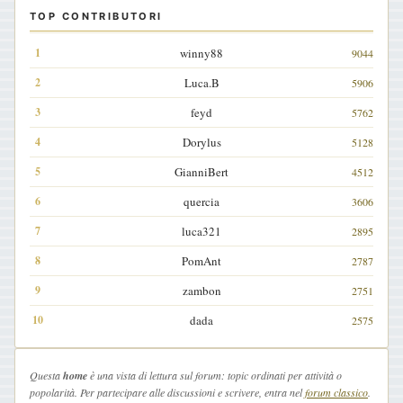
TOP CONTRIBUTORI
winny88
9044
Luca.B
5906
feyd
5762
Dorylus
5128
GianniBert
4512
quercia
3606
luca321
2895
PomAnt
2787
zambon
2751
dada
2575
Questa
home
è una vista di lettura sul forum: topic ordinati per attività o
popolarità. Per partecipare alle discussioni e scrivere, entra nel
forum classico
.