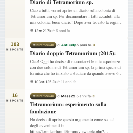
Diario di Tetramorium sp.
Ciao a tutti, vorrei aprire un diario sulla colonia di
Tetramorium sp. Per documentare i fatti accaduti alla
mia colonia, buon diario! Dopo aver trovato la regina e
averla fatta fondare ( non dico i dettagli perché è…
💬 12
👁 21.7k
🌱 5 anni fa
103
·
di
AntBully
·
5 anni fa
·
📎
f/
tetramorium
RISPOSTE
Diario doppio Tetramorium (2015):
Ciao! Oggi ho deciso di raccontarvi le mie esperienze
con due colonie di Tetramorium sp, la prima specie di
formica che ho iniziato a studiare da quando avevo 6
anni, assieme alla sua amica Pheidole pallidula.
💬 103
👁 125.2k
🌱 11 anni fa
Quand'ero…
16
·
di
Mass22
·
5 anni fa
·
📎
f/
tetramorium
RISPOSTE
Tetramorium: esperimento sulla
fondazione
Ho deciso di aprire questo argomento come sequel
degli avvenimenti in
https://formicarium.it/forum/viewtopic.php?