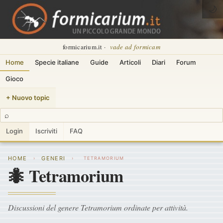
🌙
formicarium.it ·
vade ad formicam
Home
Specie italiane
Guide
Articoli
Diari
Forum
Gioco
+ Nuovo topic
⌕
Login
Iscriviti
FAQ
HOME
GENERI
›
›
TETRAMORIUM
🐜 Tetramorium
Discussioni del genere Tetramorium ordinate per attività.