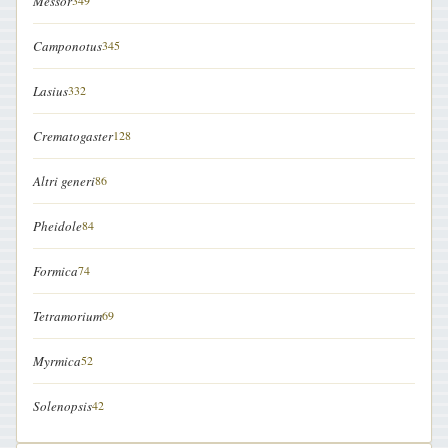
Messor
349
Camponotus
345
Lasius
332
Crematogaster
128
Altri generi
86
Pheidole
84
Formica
74
Tetramorium
69
Myrmica
52
Solenopsis
42