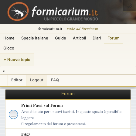
🌙
formicarium.it ·
vade ad formicam
Home
Specie italiane
Guide
Articoli
Diari
Forum
Gioco
+ Nuovo topic
⌕
Editor
Logout
FAQ
Forum
Primi Passi sul Forum
Area di aiuto per i nuovi iscritti. In questo spazio è possibile
leggere
il regolamento del forum e presentarsi.
FAQ