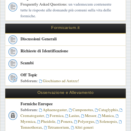
Frequently Asked Questions
: un vademecum contenente
tutte le risposte alle domande più comuni sulla vita delle
formiche.
Formicarium.it
Discussioni Generali
Richieste di Identificazione
Scambi
Off Topic
Subforum:
Giochiamo ad Antzzz!
Osservazione e Allevamento
Formiche Europee
Subforum:
Aphaenogaster
,
Camponotus
,
Cataglyphis
,
Crematogaster
,
Formica
,
Lasius
,
Messor
,
Manica
,
Myrmica
,
Pheidole
,
Ponera
,
Polyergus
,
Solenopsis
,
Temnothorax
,
Tetramorium
,
Altri generi