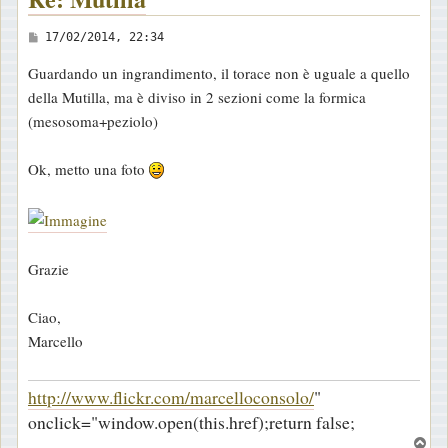
M
17/02/2014, 22:34
e
Guardando un ingrandimento, il torace non è uguale a quello
s
della Mutilla, ma è diviso in 2 sezioni come la formica
s
(mesosoma+peziolo)
a
g
Ok, metto una foto
g
i
o
Grazie
Ciao,
Marcello
http://www.flickr.com/marcelloconsolo/
"
onclick="window.open(this.href);return false;
T