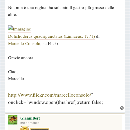
s
No, non è una regina, ha soltanto il gastro più grosso delle
a
altre.
g
g
i
Dolichoderus quadripunctatus (Linnaeus, 1771)
di
o
Marcello Consolo
, su Flickr
Grazie ancora.
Ciao,
Marcello
http://www.flickr.com/marcelloconsolo/
"
onclick="window.open(this.href);return false;
T
o
GianniBert
p
moderatore