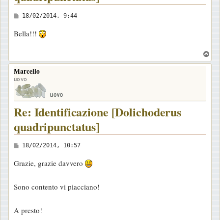
M
18/02/2014, 9:44
e
Bella!!!
s
s
T
a
o
Marcello
p
g
uovo
g
i
Re: Identificazione [Dolichoderus
o
quadripunctatus]
M
18/02/2014, 10:57
e
Grazie, grazie davvero
s
s
Sono contento vi piacciano!
a
g
A presto!
g