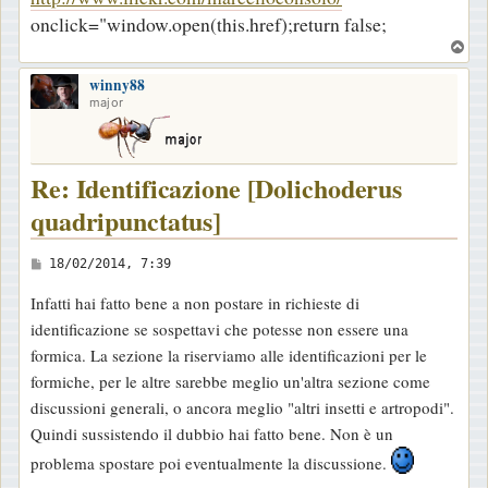
onclick="window.open(this.href);return false;
T
o
winny88
p
major
Re: Identificazione [Dolichoderus
quadripunctatus]
M
18/02/2014, 7:39
e
Infatti hai fatto bene a non postare in richieste di
s
identificazione se sospettavi che potesse non essere una
s
formica. La sezione la riserviamo alle identificazioni per le
a
formiche, per le altre sarebbe meglio un'altra sezione come
g
discussioni generali, o ancora meglio "altri insetti e artropodi".
g
Quindi sussistendo il dubbio hai fatto bene. Non è un
i
problema spostare poi eventualmente la discussione.
o