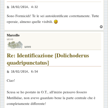
M
18/02/2014, 4:32
e
Sono Formicidi! Te le sei autoidentificate correttamente. Tutte
s
operaie, almeno quelle visibili.
s
T
a
o
Marcello
g
p
uovo
g
i
o
Re: Identificazione [Dolichoderus
quadripunctatus]
M
18/02/2014, 6:54
e
Ciao!
s
s
Scusa se ho postato in O.T., all'inizio pensavo fossero
a
Mutillidae, non avevo guardato bene la parte centrale che è
g
completamente differente!
g