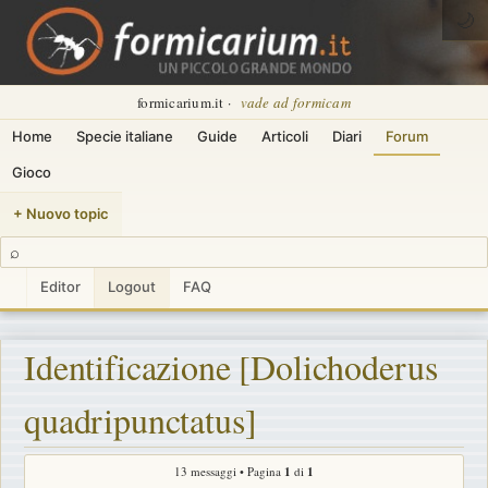
🌙
formicarium.it ·
vade ad formicam
Home
Specie italiane
Guide
Articoli
Diari
Forum
Gioco
+ Nuovo topic
⌕
Editor
Logout
FAQ
Identificazione [Dolichoderus
quadripunctatus]
13 messaggi • Pagina
1
di
1