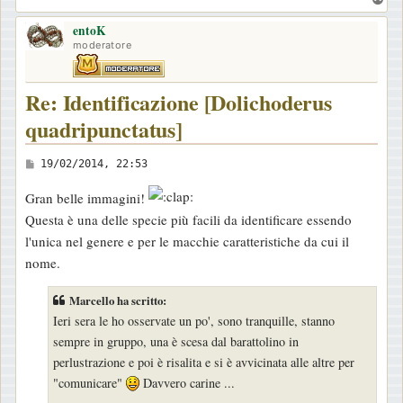
o
o
entoK
p
moderatore
Re: Identificazione [Dolichoderus
quadripunctatus]
M
19/02/2014, 22:53
e
Gran belle immagini!
s
Questa è una delle specie più facili da identificare essendo
s
l'unica nel genere e per le macchie caratteristiche da cui il
a
nome.
g
g
Marcello ha scritto:
i
Ieri sera le ho osservate un po', sono tranquille, stanno
o
sempre in gruppo, una è scesa dal barattolino in
perlustrazione e poi è risalita e si è avvicinata alle altre per
"comunicare"
Davvero carine ...