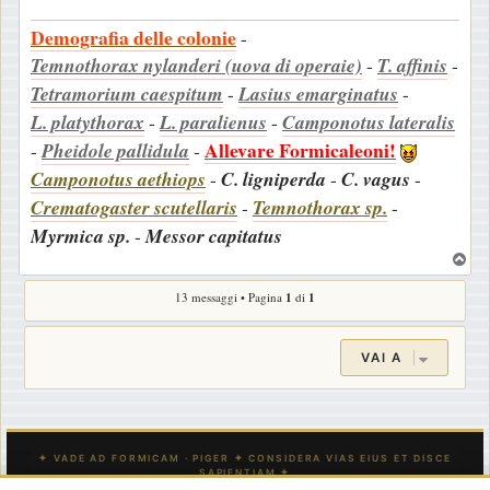
Demografia delle colonie
-
Temnothorax nylanderi (uova di operaie)
-
T. affinis
-
Tetramorium caespitum
-
Lasius emarginatus
-
L. platythorax
-
L. paralienus
-
Camponotus lateralis
Allevare Formicaleoni!
-
Pheidole pallidula
-
Camponotus aethiops
-
C. ligniperda
-
C. vagus
-
Crematogaster scutellaris
-
Temnothorax sp.
-
Myrmica sp.
-
Messor capitatus
T
o
13 messaggi • Pagina
1
di
1
p
VAI A