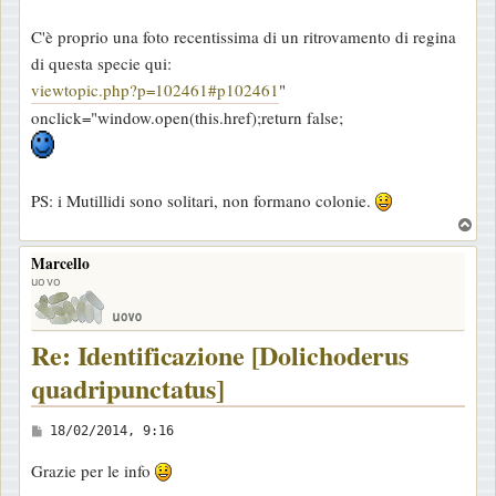
C'è proprio una foto recentissima di un ritrovamento di regina
di questa specie qui:
viewtopic.php?p=102461#p102461
"
onclick="window.open(this.href);return false;
PS: i Mutillidi sono solitari, non formano colonie.
T
o
Marcello
p
uovo
Re: Identificazione [Dolichoderus
quadripunctatus]
M
18/02/2014, 9:16
e
Grazie per le info
s