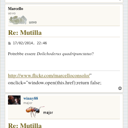
o
Marcello
p
uovo
Re: Mutilla
M
17/02/2014, 22:46
e
Potrebbe essere
Dolichoderus quadripunctatus
?
s
s
a
http://www.flickr.com/marcelloconsolo/
"
g
onclick="window.open(this.href);return false;
g
T
i
o
o
winny88
p
major
Re: Mutilla