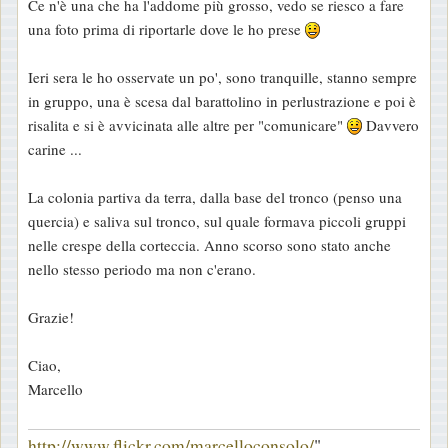
Ce n'è una che ha l'addome più grosso, vedo se riesco a fare
i
una foto prima di riportarle dove le ho prese
o
Ieri sera le ho osservate un po', sono tranquille, stanno sempre
in gruppo, una è scesa dal barattolino in perlustrazione e poi è
risalita e si è avvicinata alle altre per "comunicare"
Davvero
carine ...
La colonia partiva da terra, dalla base del tronco (penso una
quercia) e saliva sul tronco, sul quale formava piccoli gruppi
nelle crespe della corteccia. Anno scorso sono stato anche
nello stesso periodo ma non c'erano.
Grazie!
Ciao,
Marcello
http://www.flickr.com/marcelloconsolo/
"