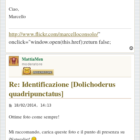
i
Ciao,
o
Marcello
http://www.flickr.com/marcelloconsolo/
"
onclick="window.open(this.href);return false;
T
o
MattiaMen
p
moderatore
Re: Identificazione [Dolichoderus
quadripunctatus]
M
18/02/2014, 14:13
e
Ottime foto come sempre!
s
s
Mi raccomando, carica queste foto e il punto di presenza su
a
iNaturalist!