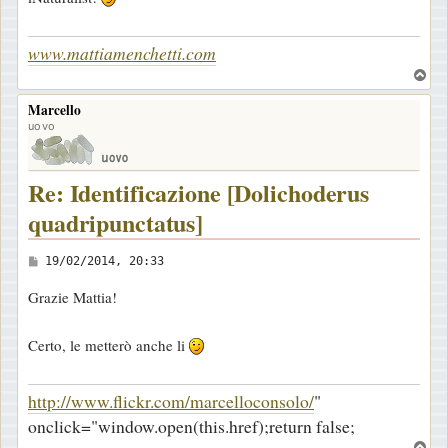
g
g
www.mattiamenchetti.com
i
T
o
o
Marcello
p
uovo
Re: Identificazione [Dolichoderus
quadripunctatus]
M
19/02/2014, 20:33
e
Grazie Mattia!
s
s
Certo, le metterò anche li
a
g
http://www.flickr.com/marcelloconsolo/
"
g
onclick="window.open(this.href);return false;
i
T