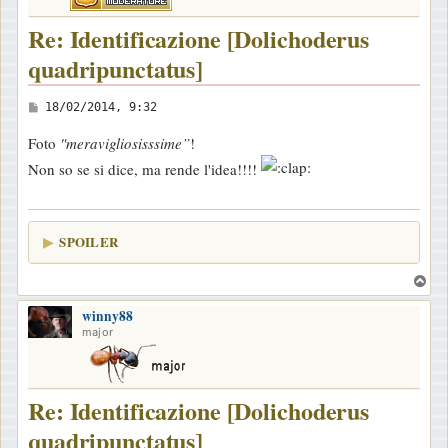
Re: Identificazione [Dolichoderus
quadripunctatus]
M
18/02/2014, 9:32
e
Foto
"meravigliosisssime”
!
s
Non so se si dice, ma rende l'idea!!!!
s
a
g
SPOILER
g
i
T
o
o
winny88
p
major
Re: Identificazione [Dolichoderus
quadripunctatus]