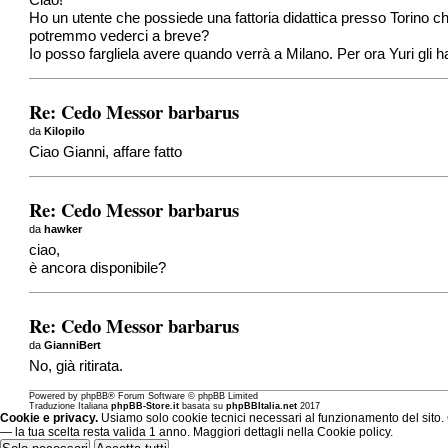
Ciao!
Ho un utente che possiede una fattoria didattica presso Torino ch
potremmo vederci a breve?
Io posso fargliela avere quando verrà a Milano. Per ora Yuri gli 
Re: Cedo Messor barbarus
da
Kilopilo
Ciao Gianni, affare fatto
Re: Cedo Messor barbarus
da
hawker
ciao,
è ancora disponibile?
Re: Cedo Messor barbarus
da
GianniBert
No, già ritirata.
Powered by
phpBB
® Forum Software © phpBB Limited
Traduzione Italiana
phpBB-Store.it
basata su
phpBBItalia.net
2017
Cookie e privacy.
Usiamo solo cookie tecnici necessari al funzionamento del sito. C
— la tua scelta resta valida 1 anno. Maggiori dettagli nella
Cookie policy
.