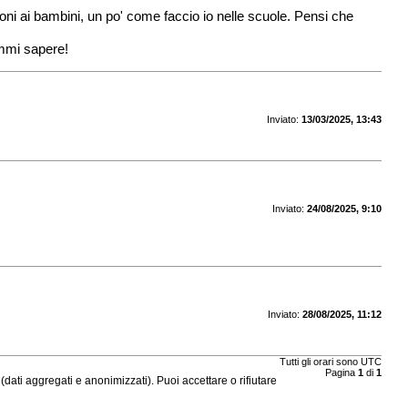
oni ai bambini, un po' come faccio io nelle scuole. Pensi che
ammi sapere!
Inviato:
13/03/2025, 13:43
Inviato:
24/08/2025, 9:10
Inviato:
28/08/2025, 11:12
Tutti gli orari sono
UTC
Pagina
1
di
1
ati aggregati e anonimizzati). Puoi accettare o rifiutare