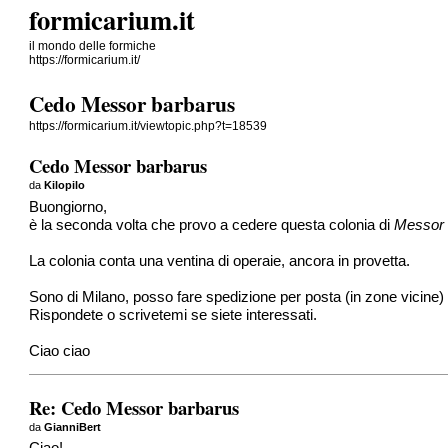
formicarium.it
il mondo delle formiche
https://formicarium.it/
Cedo Messor barbarus
https://formicarium.it/viewtopic.php?t=18539
Cedo Messor barbarus
da
Kilopilo
Buongiorno,
è la seconda volta che provo a cedere questa colonia di
Messor 
La colonia conta una ventina di operaie, ancora in provetta.
Sono di Milano, posso fare spedizione per posta (in zone vicine
Rispondete o scrivetemi se siete interessati.
Ciao ciao
Re: Cedo Messor barbarus
da
GianniBert