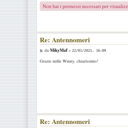
a
Non hai i permessi necessari per visualizza
g
g
i
o
Re: Antennomeri
M
MikyMaf
da
»
22/01/2021, 16:09
e
Grazie mille Winny, chiarissimo!
s
s
a
g
g
i
o
Re: Antennomeri