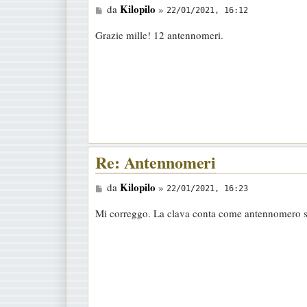
M
Kilopilo
da
»
22/01/2021, 16:12
e
Grazie mille! 12 antennomeri.
s
s
a
g
g
i
o
Re: Antennomeri
M
Kilopilo
da
»
22/01/2021, 16:23
e
Mi correggo. La clava conta come antennomero s
s
s
a
g
g
i