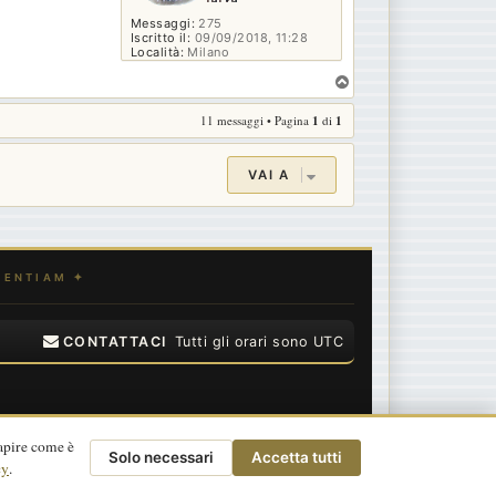
Messaggi:
275
Iscritto il:
09/09/2018, 11:28
Località:
Milano
T
o
11 messaggi • Pagina
1
di
1
p
VAI A
CONTATTACI
Tutti gli orari sono
UTC
apire come è
Solo necessari
Accetta tutti
cy
.