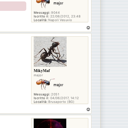
Messaggi:
9044
Iscritto il:
22/06/2012, 23:48
Località:
Napoli Vesuvio
T
o
p
MikyMaf
major
Messaggi:
2051
Iscritto il:
04/06/2017, 14:12
Località:
Brusaporto (BG)
T
o
p