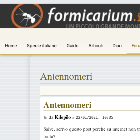
Home
Specie italiane
Guide
Articoli
Diari
For
Antennomeri
Antennomeri
M
Kilopilo
da
»
22/01/2021, 10:35
e
Salve, scrivo questo post perchè su internet non 
s
tratta?
s