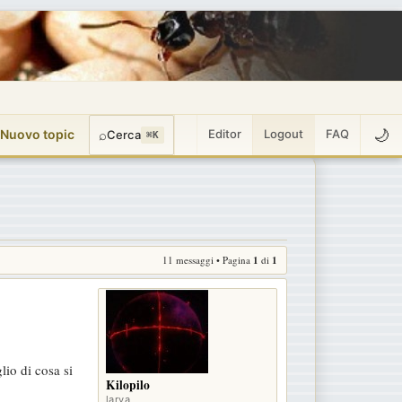
🌙
 Nuovo topic
⌕
Editor
Logout
FAQ
Cerca
⌘K
11 messaggi • Pagina
1
di
1
io di cosa si
Kilopilo
larva