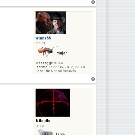
T
o
p
winny88
major
Messaggi:
9044
Iscritto il:
22/06/2012, 23:48
Località:
Napoli Vesuvio
T
o
p
Kilopilo
larva