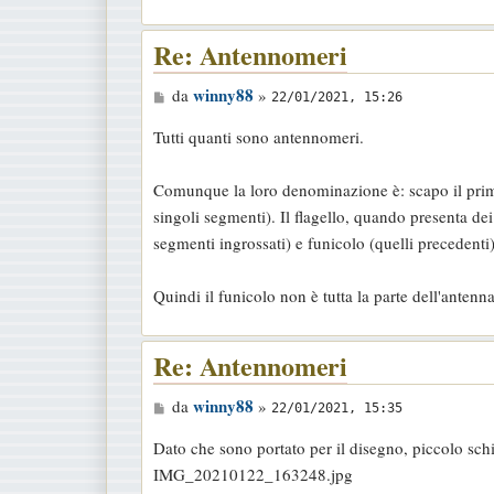
o
Re: Antennomeri
M
winny88
da
»
22/01/2021, 15:26
e
Tutti quanti sono antennomeri.
s
s
Comunque la loro denominazione è: scapo il primo 
a
singoli segmenti). Il flagello, quando presenta dei 
g
segmenti ingrossati) e funicolo (quelli precedenti)
g
i
Quindi il funicolo non è tutta la parte dell'antenna
o
Re: Antennomeri
M
winny88
da
»
22/01/2021, 15:35
e
Dato che sono portato per il disegno, piccolo schi
s
IMG_20210122_163248.jpg
s