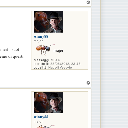
T
o
p
winny88
major
meri i suoi
ieme di questi
Messaggi:
9044
Iscritto il:
22/06/2012, 23:48
Località:
Napoli Vesuvio
T
o
p
winny88
major