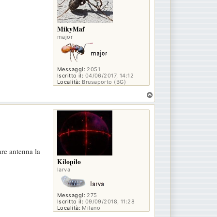
MikyMaf
major
Messaggi:
2051
Iscritto il:
04/06/2017, 14:12
Località:
Brusaporto (BG)
T
o
p
are antenna la
Kilopilo
larva
Messaggi:
275
Iscritto il:
09/09/2018, 11:28
Località:
Milano