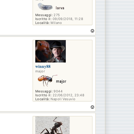
Messaggi:
275
Iscritto il:
09/09/2018, 11:28
Località:
Milano
T
o
p
winny88
major
Messaggi:
9044
Iscritto il:
22/06/2012, 23:48
Località:
Napoli Vesuvio
T
o
p