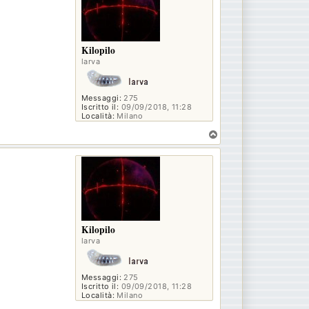
Kilopilo
larva
Messaggi:
275
Iscritto il:
09/09/2018, 11:28
Località:
Milano
T
o
p
Kilopilo
larva
Messaggi:
275
Iscritto il:
09/09/2018, 11:28
Località:
Milano