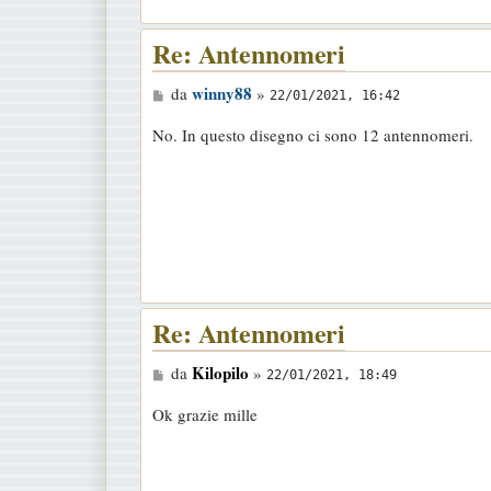
o
Re: Antennomeri
M
winny88
da
»
22/01/2021, 16:42
e
No. In questo disegno ci sono 12 antennomeri.
s
s
a
g
g
i
o
Re: Antennomeri
M
Kilopilo
da
»
22/01/2021, 18:49
e
Ok grazie mille
s
s
a