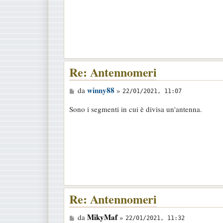
a
g
g
i
o
Re: Antennomeri
M
winny88
da
»
22/01/2021, 11:07
e
Sono i segmenti in cui è divisa un'antenna.
s
s
a
g
g
i
o
Re: Antennomeri
M
MikyMaf
da
»
22/01/2021, 11:32