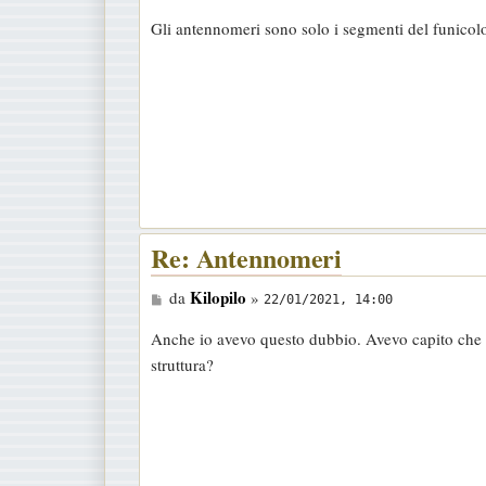
e
Gli antennomeri sono solo i segmenti del funicolo
s
s
a
g
g
i
o
Re: Antennomeri
M
Kilopilo
da
»
22/01/2021, 14:00
e
Anche io avevo questo dubbio. Avevo capito che s
s
struttura?
s
a
g
g
i