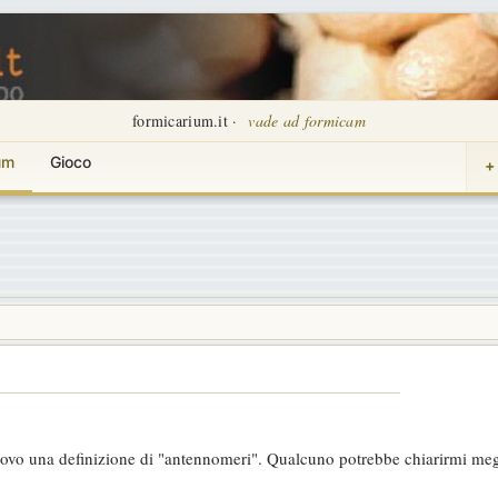
formicarium.it ·
vade ad formicam
um
Gioco
+
trovo una definizione di "antennomeri". Qualcuno potrebbe chiarirmi megl