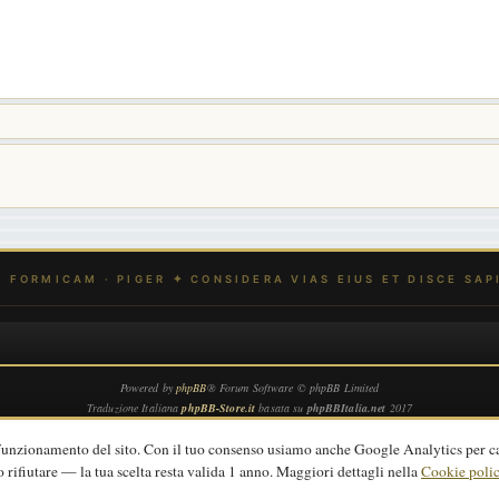
Powered by
phpBB
® Forum Software © phpBB Limited
Traduzione Italiana
phpBB-Store.it
basata su
phpBBItalia.net
2017
Privacy
|
Termini
|
Cookie policy
 funzionamento del sito. Con il tuo consenso usiamo anche Google Analytics per c
o rifiutare — la tua scelta resta valida 1 anno. Maggiori dettagli nella
Cookie poli