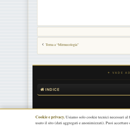
g
g
i
o
Torna a “Mirmecologia”
INDICE
Cookie e privacy.
Usiamo solo cookie tecnici necessari al
usato il sito (dati aggregati e anonimizzati). Puoi accettare 