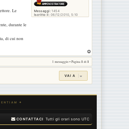
ettore. Le
Messaggi:
1454
Iscritto il:
06/12/2010, 5:10
nte, durante le
ta, di cui non
T
o
1 messaggio • Pagina
1
di
1
p
VAI A
CONTATTACI
Tutti gli orari sono
UTC