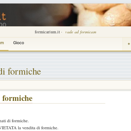
formicarium.it ·
vade ad formicam
um
Gioco
+
di formiche
i formiche
ati di formiche.
VIETATA la vendita di formiche.