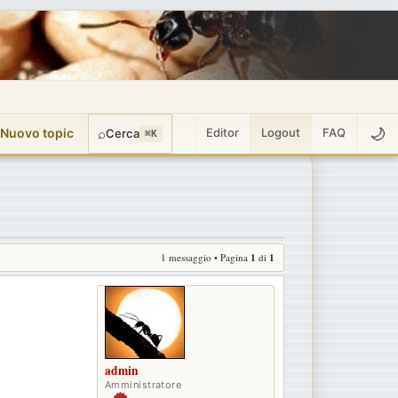
🌙
 Nuovo topic
⌕
Editor
Logout
FAQ
Cerca
⌘K
1 messaggio • Pagina
1
di
1
admin
Amministratore