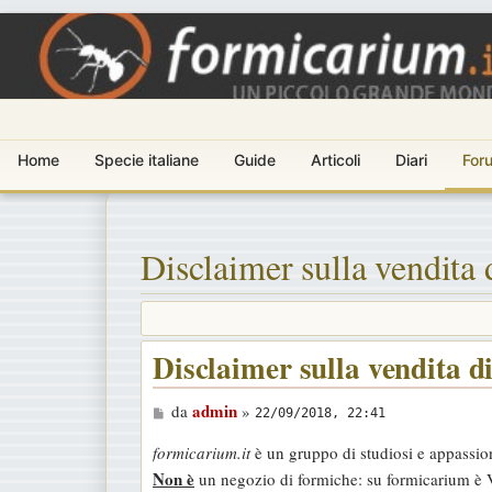
Home
Specie italiane
Guide
Articoli
Diari
For
Disclaimer sulla vendita 
Disclaimer sulla vendita d
M
admin
da
»
22/09/2018, 22:41
e
formicarium.it
è un gruppo di studiosi e appassion
s
Non è
un negozio di formiche: su formicarium è 
s