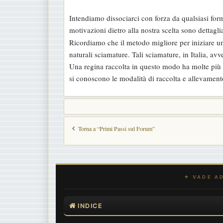
a
Intendiamo dissociarci con forza da qualsiasi form
g
motivazioni dietro alla nostra scelta sono dettagl
g
Ricordiamo che il metodo migliore per iniziare un
i
naturali sciamature. Tali sciamature, in Italia, a
o
Una regina raccolta in questo modo ha molte più pr
si conoscono le modalità di raccolta e allevamen
Torna a “Primi Passi sul Forum”
INDICE