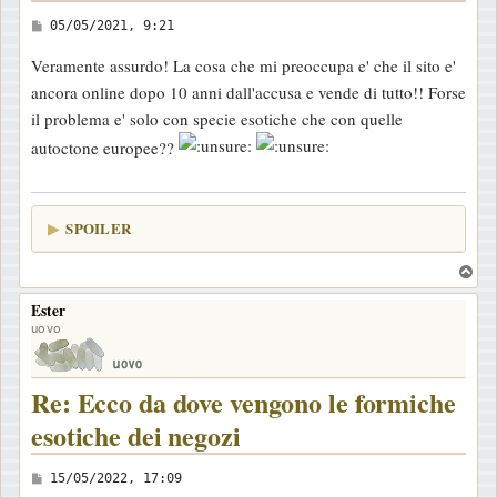
M
05/05/2021, 9:21
e
Veramente assurdo! La cosa che mi preoccupa e' che il sito e'
s
ancora online dopo 10 anni dall'accusa e vende di tutto!! Forse
s
il problema e' solo con specie esotiche che con quelle
a
autoctone europee??
g
g
i
SPOILER
o
T
o
Ester
p
uovo
Re: Ecco da dove vengono le formiche
esotiche dei negozi
M
15/05/2022, 17:09