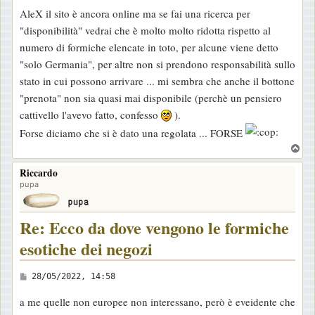
e
AleX il sito è ancora online ma se fai una ricerca per
s
"disponibilità" vedrai che è molto molto ridotta rispetto al
s
numero di formiche elencate in toto, per alcune viene detto
a
"solo Germania", per altre non si prendono responsabilità sullo
g
stato in cui possono arrivare ... mi sembra che anche il bottone
g
"prenota" non sia quasi mai disponibile (perchè un pensiero
i
cattivello l'avevo fatto, confesso
).
o
Forse diciamo che si è dato una regolata ... FORSE
T
o
Riccardo
p
pupa
Re: Ecco da dove vengono le formiche
esotiche dei negozi
M
28/05/2022, 14:58
e
a me quelle non europee non interessano, però è eveidente che
s