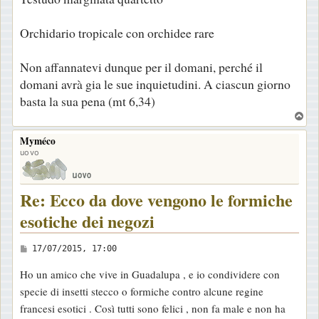
Orchidario tropicale con orchidee rare
Non affannatevi dunque per il domani, perché il
domani avrà gia le sue inquietudini. A ciascun giorno
basta la sua pena (mt 6,34)
T
o
Myméco
p
uovo
Re: Ecco da dove vengono le formiche
esotiche dei negozi
M
17/07/2015, 17:00
e
Ho un amico che vive in Guadalupa , e io condividere con
s
specie di insetti stecco o formiche contro alcune regine
s
francesi esotici . Così tutti sono felici , non fa male e non ha
a