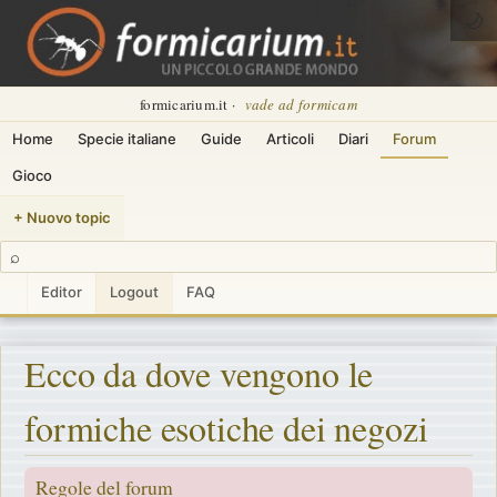
🌙
formicarium.it ·
vade ad formicam
Home
Specie italiane
Guide
Articoli
Diari
Forum
Gioco
+ Nuovo topic
⌕
Editor
Logout
FAQ
Ecco da dove vengono le
formiche esotiche dei negozi
Regole del forum