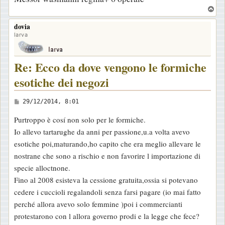
T
o
dovia
p
larva
Re: Ecco da dove vengono le formiche
esotiche dei negozi
M
29/12/2014, 8:01
e
Purtroppo è cosí non solo per le formiche.
s
Io allevo tartarughe da anni per passione,u.a volta avevo
s
esotiche poi,maturando,ho capito che era meglio allevare le
a
nostrane che sono a rischio e non favorire l importazione di
g
specie alloctnone.
g
Fino al 2008 esisteva la cessione gratuita,ossia si potevano
i
cedere i cuccioli regalandoli senza farsi pagare (io mai fatto
o
perché allora avevo solo femmine )poi i commercianti
protestarono con l allora governo prodi e la legge che fece?