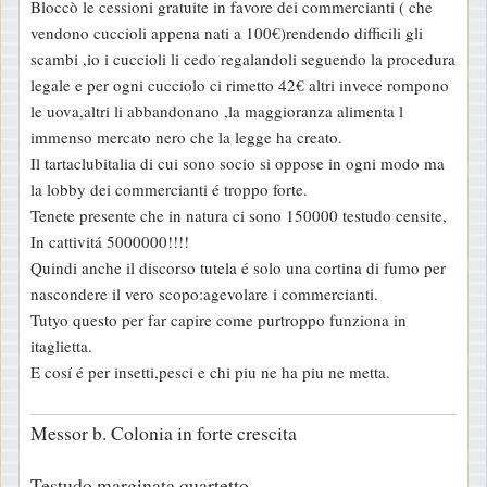
Bloccò le cessioni gratuite in favore dei commercianti ( che
vendono cuccioli appena nati a 100€)rendendo difficili gli
scambi ,io i cuccioli li cedo regalandoli seguendo la procedura
legale e per ogni cucciolo ci rimetto 42€ altri invece rompono
le uova,altri li abbandonano ,la maggioranza alimenta l
immenso mercato nero che la legge ha creato.
Il tartaclubitalia di cui sono socio si oppose in ogni modo ma
la lobby dei commercianti é troppo forte.
Tenete presente che in natura ci sono 150000 testudo censite,
In cattivitá 5000000!!!!
Quindi anche il discorso tutela é solo una cortina di fumo per
nascondere il vero scopo:agevolare i commercianti.
Tutyo questo per far capire come purtroppo funziona in
itaglietta.
E cosí é per insetti,pesci e chi piu ne ha piu ne metta.
Messor b. Colonia in forte crescita
Testudo marginata quartetto