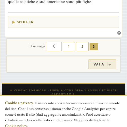
quelle asiatiche e sud americane sono più fighe
s
a
g
SPOILER
g
i
T
o
o
p
37 messaggi
1
2
3
PRECEDENTE
VAI A
Cookie e privacy.
Usiamo solo cookie tecnici necessari al funzionamento
del sito. Con il tuo consenso usiamo anche Google Analytics per capire
INDICE
CONTATTACI
Tutti gli orari sono
UTC
come è usato il sito (dati aggregati e anonimizzati). Puoi accettare o
rifiutare — la tua scelta resta valida 1 anno. Maggiori dettagli nella
Powered by
phpBB
® Forum Software © phpBB Limited
Cookie policy
.
Traduzione Italiana
phpBB-Store.it
basata su
phpBBItalia.net
2017