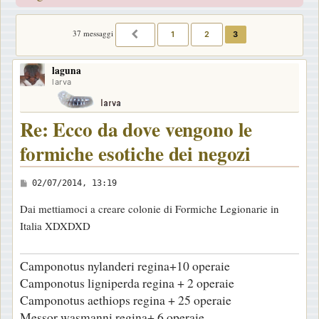
37 messaggi
1
2
3
PRECEDENTE
laguna
larva
Re: Ecco da dove vengono le
formiche esotiche dei negozi
M
02/07/2014, 13:19
e
Dai mettiamoci a creare colonie di Formiche Legionarie in
s
Italia XDXDXD
s
a
Camponotus nylanderi regina+10 operaie
g
Camponotus ligniperda regina + 2 operaie
g
Camponotus aethiops regina + 25 operaie
i
Messor wasmanni regina+ 6 operaie
o