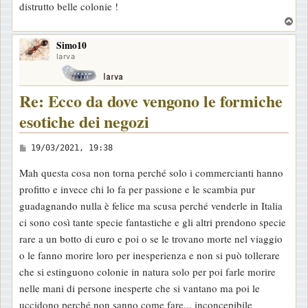
distrutto belle colonie !
g
T
g
o
i
Simo10
p
larva
o
Re: Ecco da dove vengono le formiche
esotiche dei negozi
M
19/03/2021, 19:38
e
Mah questa cosa non torna perché solo i commercianti hanno
s
profitto e invece chi lo fa per passione e le scambia pur
s
guadagnando nulla è felice ma scusa perché venderle in Italia
a
ci sono così tante specie fantastiche e gli altri prendono specie
g
rare a un botto di euro e poi o se le trovano morte nel viaggio
g
o le fanno morire loro per inesperienza e non si può tollerare
i
che si estinguono colonie in natura solo per poi farle morire
o
nelle mani di persone inesperte che si vantano ma poi le
uccidono perché non sanno come fare... inconcepibile