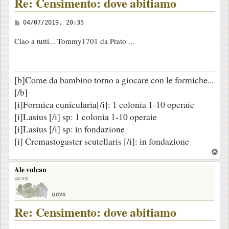
Re: Censimento: dove abitiamo
M
04/07/2019, 20:35
e
Ciao a tutti... Tommy1701 da Prato ...
s
s
a
[b]Come da bambino torno a giocare con le formiche...
g
[/b]
g
[i]Formica cunicularia[/i]: 1 colonia 1-10 operaie
i
[i]Lasius [/i] sp: 1 colonia 1-10 operaie
o
[i]Lasius [/i] sp: in fondazione
[i] Cremastogaster scutellaris [/i]: in fondazione
T
o
Ale vulcan
p
uovo
Re: Censimento: dove abitiamo