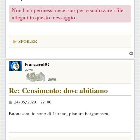
g
i
Non hai i permessi necessari per visualizzare i file
o
allegati in questo messaggio.
SPOILER
T
o
FrancescoBG
p
uovo
Re: Censimento: dove abitiamo
M
24/05/2020, 22:00
e
Buonasera, io sono di Lurano, pianura bergamasca.
s
s
a
g