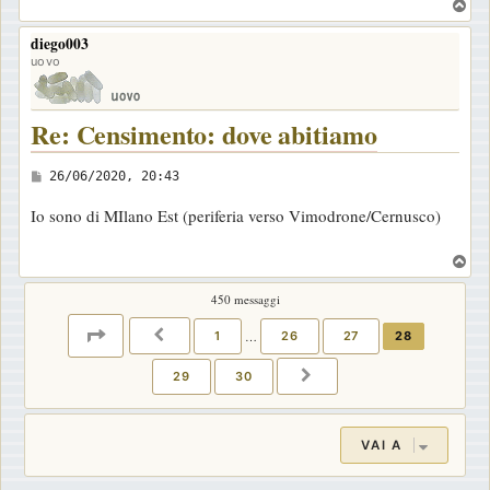
T
a
o
diego003
p
g
uovo
g
i
Re: Censimento: dove abitiamo
o
M
26/06/2020, 20:43
e
Io sono di MIlano Est (periferia verso Vimodrone/Cernusco)
s
s
T
a
o
450 messaggi
p
g
g
PAGINA
28
DI
30
1
…
26
27
28
PRECEDENTE
i
29
30
PROSSIMO
o
VAI A