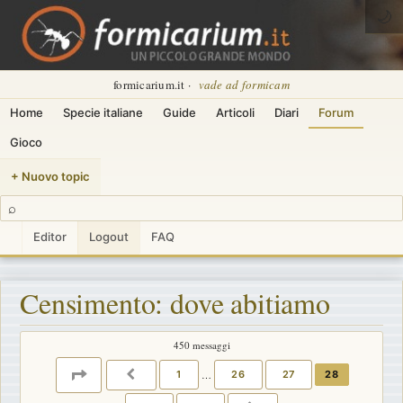
🌙
formicarium.it ·
vade ad formicam
Home
Specie italiane
Guide
Articoli
Diari
Forum
Gioco
+ Nuovo topic
⌕
Editor
Logout
FAQ
Censimento: dove abitiamo
450 messaggi
PAGINA
28
DI
30
1
…
26
27
28
PRECEDENTE