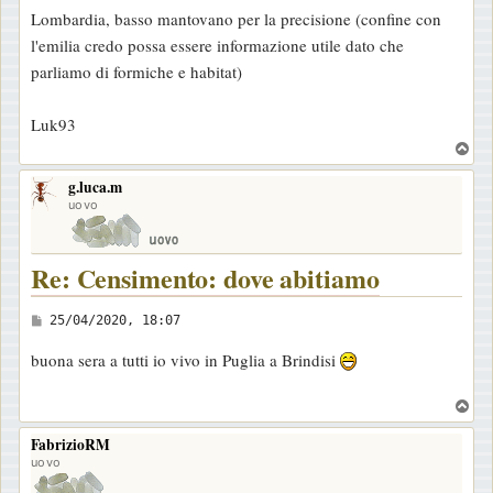
e
Lombardia, basso mantovano per la precisione (confine con
s
l'emilia credo possa essere informazione utile dato che
s
parliamo di formiche e habitat)
a
g
Luk93
g
T
i
o
o
g.luca.m
p
uovo
Re: Censimento: dove abitiamo
M
25/04/2020, 18:07
e
buona sera a tutti io vivo in Puglia a Brindisi
s
s
T
a
o
FabrizioRM
p
g
uovo
g