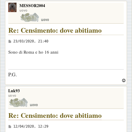
o
o
MESSOR2004
p
uovo
Re: Censimento: dove abitiamo
M
23/03/2020, 21:40
e
Sono di Roma e ho 16 anni
s
s
a
P.G.
g
T
g
o
i
Luk93
p
uovo
o
Re: Censimento: dove abitiamo
M
12/04/2020, 12:29