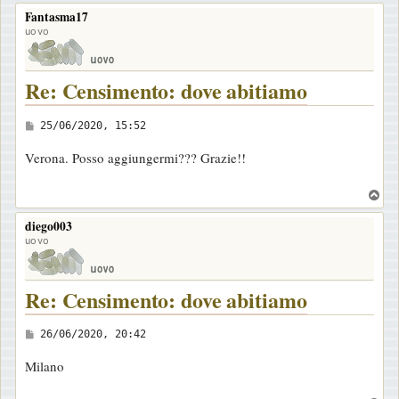
o
Fantasma17
p
uovo
Re: Censimento: dove abitiamo
M
25/06/2020, 15:52
e
Verona. Posso aggiungermi??? Grazie!!
s
s
T
a
o
diego003
p
g
uovo
g
i
Re: Censimento: dove abitiamo
o
M
26/06/2020, 20:42
e
Milano
s
s