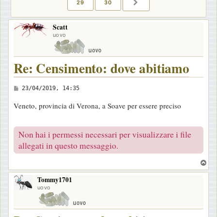
29
30
PROSSIMO
Scatt
uovo
Re: Censimento: dove abitiamo
M
23/04/2019, 14:35
e
Veneto, provincia di Verona, a Soave per essere preciso
s
s
Non hai i permessi necessari per visualizzare i file
a
allegati in questo messaggio.
g
g
T
i
o
o
Tommy1701
p
uovo