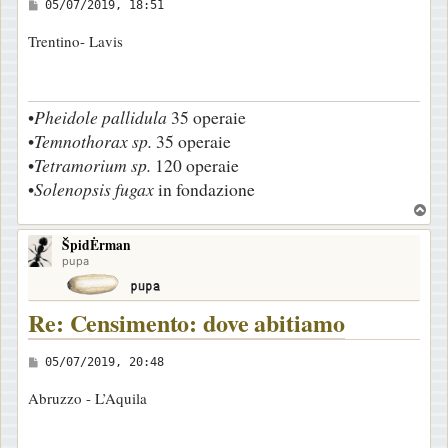
M
05/07/2019, 18:51
e
Trentino- Lavis
s
s
a
•
Pheidole pallidula
35 operaie
g
•
Temnothorax sp.
35 operaie
g
•
Tetramorium sp.
120 operaie
i
•
Solenopsis fugax
in fondazione
o
T
o
ŠpidĖrman
p
pupa
Re: Censimento: dove abitiamo
M
05/07/2019, 20:48
e
Abruzzo - L’Aquila
s
s