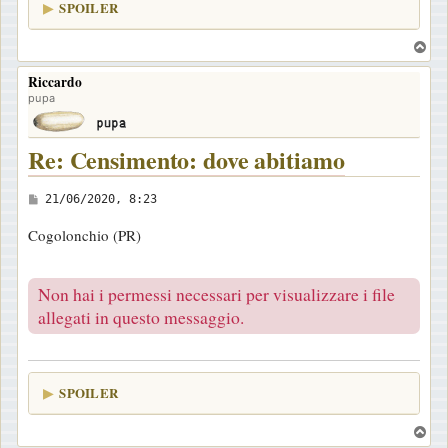
SPOILER
g
i
T
o
o
Riccardo
p
pupa
Re: Censimento: dove abitiamo
M
21/06/2020, 8:23
e
Cogolonchio (PR)
s
s
Non hai i permessi necessari per visualizzare i file
a
allegati in questo messaggio.
g
g
i
o
SPOILER
T