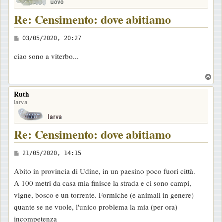
i
Re: Censimento: dove abitiamo
o
M
03/05/2020, 20:27
e
ciao sono a viterbo...
s
s
T
a
o
Ruth
p
g
larva
g
i
Re: Censimento: dove abitiamo
o
M
21/05/2020, 14:15
e
Abito in provincia di Udine, in un paesino poco fuori città.
s
A 100 metri da casa mia finisce la strada e ci sono campi,
s
vigne, bosco e un torrente. Formiche (e animali in genere)
a
quante se ne vuole, l'unico problema la mia (per ora)
g
incompetenza