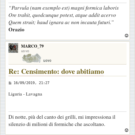
a
“Parvula (nam exemplo est) magni formica laboris
g
Ore trahit, quodcunque potest, atque addit acervo
g
Quem struit; haud ignara ac non incauta futuri.”
i
Orazio
o
T
o
MARCO_79
p
uovo
Re: Censimento: dove abitiamo
M
16/09/2019, 21:27
e
Liguria - Lavagna
s
s
a
Di notte, più del canto dei grilli, mi impressiona il
g
silenzio di milioni di formiche che ascoltano.
g
T
i