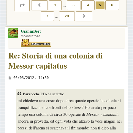
PAGINA
5
DI
20
1
…
3
4
5
6
PRECEDENTE
7
…
20
PROSSIMO
GianniBert
moderatore
Re: Storia di una colonia di
Messor capitatus
M
06/03/2012, 14:30
e
s
ParroccheTTo ha scritto:
s
mi chiedevo una cosa: dopo circa quante operaie la colonia si
a
tranquillizza nei confronti dello stress? Ho avuto per poco
g
tempo una colonia di circa 30 operaie di
Messor wasmanni
,
g
ancora in provetta, ed ogni vota che alzavo la voce magari nei
i
pressi dell'arena si scatenava il finimondo; non ti dico alla