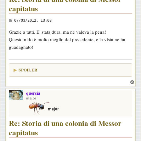
capitatus
M
07/03/2012, 13:08
e
Grazie a tutti. E' stata dura, ma ne valeva la pena!
s
Questo nido è molto meglio del precedente, e la vista ne ha
s
guadagnato!
a
g
g
SPOILER
i
o
T
o
quercia
p
major
Re: Storia di una colonia di Messor
capitatus