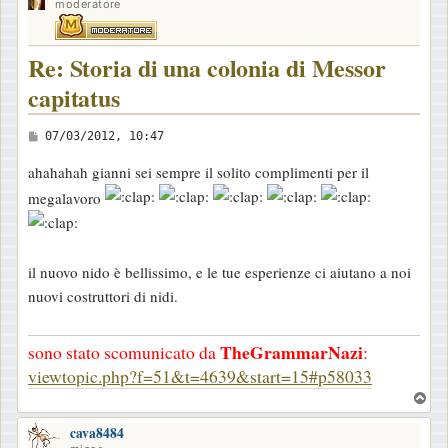
moderatore
Re: Storia di una colonia di Messor
capitatus
M
07/03/2012, 10:47
e
ahahahah gianni sei sempre il solito complimenti per il
s
megalavoro
s
a
g
il nuovo nido è bellissimo, e le tue esperienze ci aiutano a noi
g
nuovi costruttori di nidi.
i
o
TheGrammarNazi
sono stato scomunicato da
:
viewtopic.php?f=51&t=4639&start=15#p58033
T
o
cava8484
p