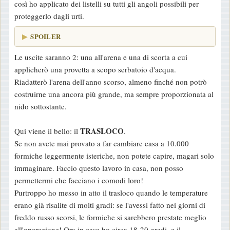
così ho applicato dei listelli su tutti gli angoli possibili per
proteggerlo dagli urti.
SPOILER
Le uscite saranno 2: una all'arena e una di scorta a cui
applicherò una provetta a scopo serbatoio d'acqua.
Riadatterò l'arena dell'anno scorso, almeno finché non potrò
costruirne una ancora più grande, ma sempre proporzionata al
nido sottostante.
TRASLOCO
Qui viene il bello: il
.
Se non avete mai provato a far cambiare casa a 10.000
formiche leggermente isteriche, non potete capire, magari solo
immaginare. Faccio questo lavoro in casa, non posso
permettermi che facciano i comodi loro!
Purtroppo ho messo in atto il trasloco quando le temperature
erano già risalite di molti gradi: se l'avessi fatto nei giorni di
freddo russo scorsi, le formiche si sarebbero prestate meglio
all'operazione! Ora in casa ho circa 18-20 gradi, e il