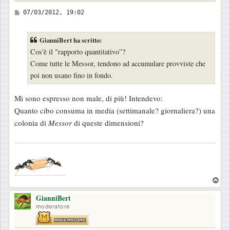
M
07/03/2012, 19:02
e
s
GianniBert ha scritto:
s
Cos'è il "rapporto quantitativo”?
a
Come tutte le Messor, tendono ad accumulare provviste che
g
poi non usano fino in fondo.
g
i
Mi sono espresso non male, di più! Intendevo:
o
Quanto cibo consuma in media (settimanale? giornaliera?) una
colonia di
Messor
di queste dimensioni?
.
T
o
GianniBert
p
moderatore