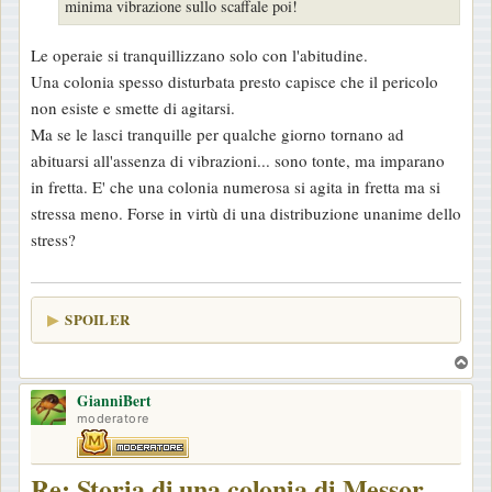
o
minima vibrazione sullo scaffale poi!
Le operaie si tranquillizzano solo con l'abitudine.
Una colonia spesso disturbata presto capisce che il pericolo
non esiste e smette di agitarsi.
Ma se le lasci tranquille per qualche giorno tornano ad
abituarsi all'assenza di vibrazioni... sono tonte, ma imparano
in fretta. E' che una colonia numerosa si agita in fretta ma si
stressa meno. Forse in virtù di una distribuzione unanime dello
stress?
SPOILER
T
o
GianniBert
p
moderatore
Re: Storia di una colonia di Messor