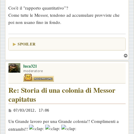
e
Cos'è il "rapporto quantitativo”?
s
Come tutte le Messor, tendono ad accumulare provviste che
s
poi non usano fino in fondo.
a
g
g
SPOILER
i
o
T
o
luca321
p
moderatore
Re: Storia di una colonia di Messor
capitatus
M
07/03/2012, 17:06
e
Un Grande lavoro per una Grande colonia!! Complimenti a
s
entrambi!!
s