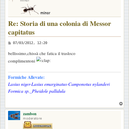
minor
Re: Storia di una colonia di Messor
capitatus
M
07/03/2012, 12:20
e
bellissimo,chissà che fatica il trasloco
s
complimentoni
s
a
Formiche Allevate:
g
g
Lasius niger-Lasius emarginatus-Camponotus nylanderi
i
Formica sp._Pheidole pallidula
o
T
o
zambon
p
moderatore