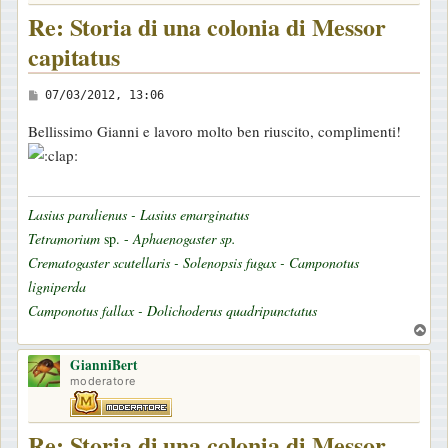
Re: Storia di una colonia di Messor
capitatus
M
07/03/2012, 13:06
e
Bellissimo Gianni e lavoro molto ben riuscito, complimenti!
s
s
a
g
Lasius paralienus - Lasius emarginatus
g
Tetramorium
sp. -
Aphaenogaster sp.
i
Crematogaster scutellaris - Solenopsis fugax - Camponotus
o
ligniperda
Camponotus fallax - Dolichoderus quadripunctatus
T
o
GianniBert
p
moderatore
Re: Storia di una colonia di Messor