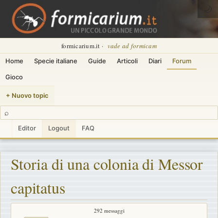
🌙
formicarium.it ·
vade ad formicam
Home
Specie italiane
Guide
Articoli
Diari
Forum
Gioco
+ Nuovo topic
⌕
Editor
Logout
FAQ
Storia di una colonia di Messor
capitatus
292 messaggi