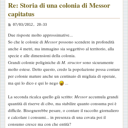
Re: Storia di una colonia di Messor
capitatus
M
07/03/2012, 20:33
e
Due risposte molto approssimative...
s
So che le colonie di
Messor
possono scendere in profondità
s
anche 4 metri, ma immagino sia soggettivo al territorio, alla
a
specie e alle dimensioni della colonia.
g
Grandi colonie poliginiche di
M. structor
sono sicuramente
g
molto estese. Detto questo, credo la popolazione possa contare
i
per colonie mature anche un centinaio di migliaia di operaie,
o
ma qui lo dico e qui lo nego
...
La seconda ricalca quello già scritto:
Messor
accumula grandi
quantità di riserve di cibo, ma stabilire quanto consuma poi è
difficile. Bisognerebbe pesare, o contare il raccolto giornaliero
e calcolare i consumi... in presenza di una covata poi il
consumo cresce ma con che entità?