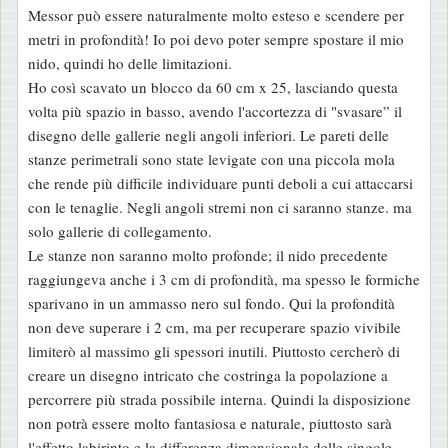
Messor può essere naturalmente molto esteso e scendere per
metri in profondità! Io poi devo poter sempre spostare il mio
nido, quindi ho delle limitazioni.
Ho così scavato un blocco da 60 cm x 25, lasciando questa
volta più spazio in basso, avendo l'accortezza di "svasare” il
disegno delle gallerie negli angoli inferiori. Le pareti delle
stanze perimetrali sono state levigate con una piccola mola
che rende più difficile individuare punti deboli a cui attaccarsi
con le tenaglie. Negli angoli stremi non ci saranno stanze. ma
solo gallerie di collegamento.
Le stanze non saranno molto profonde; il nido precedente
raggiungeva anche i 3 cm di profondità, ma spesso le formiche
sparivano in un ammasso nero sul fondo. Qui la profondità
non deve superare i 2 cm, ma per recuperare spazio vivibile
limiterò al massimo gli spessori inutili. Piuttosto cercherò di
creare un disegno intricato che costringa la popolazione a
percorrere più strada possibile interna. Quindi la disposizione
non potrà essere molto fantasiosa e naturale, piuttosto sarà
l'effetto labirinto e la differenza dimensionale delle singole