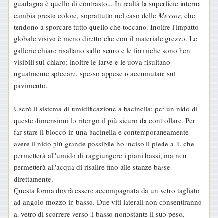
guadagna è quello di contrasto... In realtà la superficie interna
cambia presto colore, soprattutto nel caso delle
Messor
, che
tendono a sporcare tutto quello che toccano. Inoltre l'impatto
globale visivo è meno diretto che con il materiale grezzo. Le
gallerie chiare risaltano sullo scuro e le formiche sono ben
visibili sul chiaro; inoltre le larve e le uova risultano
ugualmente spiccare, spesso appese o accumulate sul
pavimento.
Userò il sistema di umidificazione a bacinella: per un nido di
queste dimensioni lo ritengo il più sicuro da controllare. Per
far stare il blocco in una bacinella e contemporaneamente
avere il nido più grande possibile ho inciso il piede a T, che
permetterà all'umido di raggiungere i piani bassi, ma non
permetterà all'acqua di risalire fino alle stanze basse
direttamente.
Questa forma dovrà essere accompagnata da un vetro tagliato
ad angolo mozzo in basso. Due viti laterali non consentiranno
al vetro di scorrere verso il basso nonostante il suo peso,