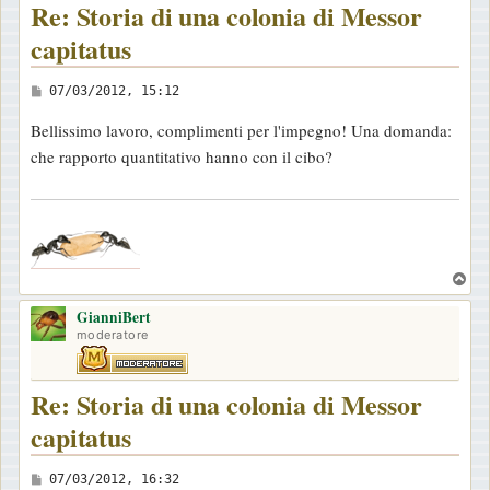
Re: Storia di una colonia di Messor
capitatus
M
07/03/2012, 15:12
e
Bellissimo lavoro, complimenti per l'impegno! Una domanda:
s
che rapporto quantitativo hanno con il cibo?
s
a
.
g
g
i
T
o
o
GianniBert
p
moderatore
Re: Storia di una colonia di Messor
capitatus
M
07/03/2012, 16:32