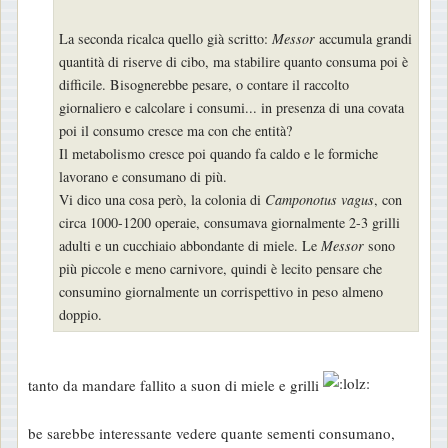
g
g
La seconda ricalca quello già scritto:
Messor
accumula grandi
i
quantità di riserve di cibo, ma stabilire quanto consuma poi è
o
difficile. Bisognerebbe pesare, o contare il raccolto
giornaliero e calcolare i consumi... in presenza di una covata
poi il consumo cresce ma con che entità?
Il metabolismo cresce poi quando fa caldo e le formiche
lavorano e consumano di più.
Vi dico una cosa però, la colonia di
Camponotus vagus
, con
circa 1000-1200 operaie, consumava giornalmente 2-3 grilli
adulti e un cucchiaio abbondante di miele. Le
Messor
sono
più piccole e meno carnivore, quindi è lecito pensare che
consumino giornalmente un corrispettivo in peso almeno
doppio.
tanto da mandare fallito a suon di miele e grilli
be sarebbe interessante vedere quante sementi consumano,