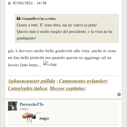
M
07/03/2012, 14:58
e
s
GianniBert ha scritto:
s
Grazie a tutti. E' stata dura, ma ne valeva la pena!
a
Questo nido è molto meglio del precedente, e la vista ne ha
g
guadagnato!
g
i
già, è davvero molto bello gradevole alla vista. anche io sono
o
un fan della praticità ma quando questa su aggiunge ad un
lavoro fatto bene....
Aphaenogaster pallida
;
Camponotus nylanderi
;
Cataglyphis italica
;
Messor capitatus
;
T
o
ParroccheTTo
p
major