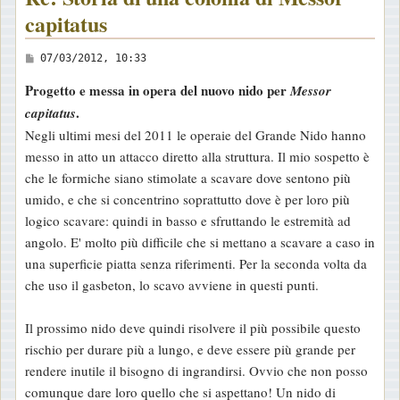
capitatus
M
07/03/2012, 10:33
e
Progetto e messa in opera del nuovo nido per
Messor
s
.
capitatus
s
Negli ultimi mesi del 2011 le operaie del Grande Nido hanno
a
messo in atto un attacco diretto alla struttura. Il mio sospetto è
g
che le formiche siano stimolate a scavare dove sentono più
g
umido, e che si concentrino soprattutto dove è per loro più
i
logico scavare: quindi in basso e sfruttando le estremità ad
o
angolo. E' molto più difficile che si mettano a scavare a caso in
una superficie piatta senza riferimenti. Per la seconda volta da
che uso il gasbeton, lo scavo avviene in questi punti.
Il prossimo nido deve quindi risolvere il più possibile questo
rischio per durare più a lungo, e deve essere più grande per
rendere inutile il bisogno di ingrandirsi. Ovvio che non posso
comunque dare loro quello che si aspettano! Un nido di