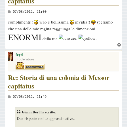
capitatus
M
07/03/2012, 21:00
e
complimenti!!
wao è bellissima
invidia!!
speriamo
s
che una delle mie regina raggiunga le dimensioni
s
ENORMI
a
della tua
g
T
o
g
feyd
p
i
moderatore
o
Re: Storia di una colonia di Messor
capitatus
M
07/03/2012, 21:49
e
s
GianniBert ha scritto:
s
Due risposte molto approssimative...
a