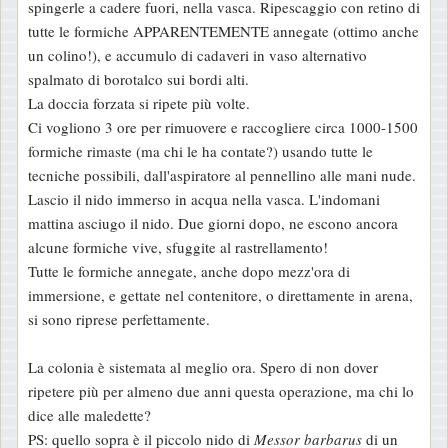
spingerle a cadere fuori, nella vasca. Ripescaggio con retino di
tutte le formiche APPARENTEMENTE annegate (ottimo anche
un colino!), e accumulo di cadaveri in vaso alternativo
spalmato di borotalco sui bordi alti.
La doccia forzata si ripete più volte.
Ci vogliono 3 ore per rimuovere e raccogliere circa 1000-1500
formiche rimaste (ma chi le ha contate?) usando tutte le
tecniche possibili, dall'aspiratore al pennellino alle mani nude.
Lascio il nido immerso in acqua nella vasca. L'indomani
mattina asciugo il nido. Due giorni dopo, ne escono ancora
alcune formiche vive, sfuggite al rastrellamento!
Tutte le formiche annegate, anche dopo mezz'ora di
immersione, e gettate nel contenitore, o direttamente in arena,
si sono riprese perfettamente.
La colonia è sistemata al meglio ora. Spero di non dover
ripetere più per almeno due anni questa operazione, ma chi lo
dice alle maledette?
PS: quello sopra è il piccolo nido di
Messor barbarus
di un