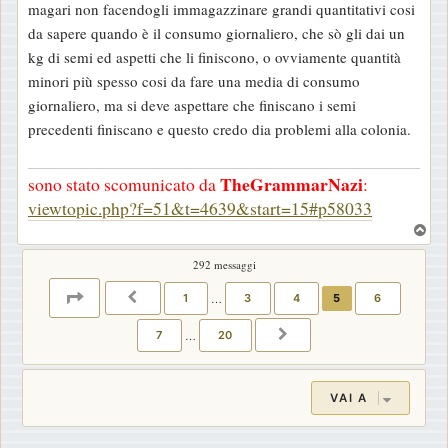
magari non facendogli immagazzinare grandi quantitativi cosi
da sapere quando è il consumo giornaliero, che sò gli dai un
kg di semi ed aspetti che li finiscono, o ovviamente quantità
minori più spesso cosi da fare una media di consumo
giornaliero, ma si deve aspettare che finiscano i semi
precedenti finiscano e questo credo dia problemi alla colonia.
TheGrammarNazi
sono stato scomunicato da
:
viewtopic.php?f=51&t=4639&start=15#p58033
T
o
292 messaggi
p
PAGINA
5
DI
20
1
…
3
4
5
6
PRECEDENTE
7
…
20
PROSSIMO
VAI A