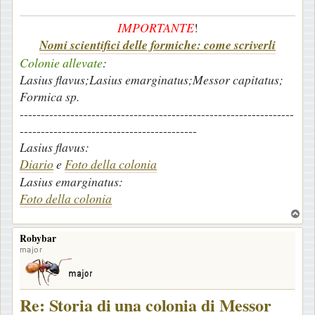
a
IMPORTANTE
!
g
Nomi scientifici delle formiche: come scriverli
g
i
Colonie allevate
:
o
Lasius flavus;Lasius emarginatus;Messor capitatus;
Formica sp.
-----------------------------------------------------------------
------------------------------------------
Lasius flavus:
Diario
e
Foto della colonia
Lasius emarginatus:
Foto della colonia
T
o
Robybar
p
major
Re: Storia di una colonia di Messor