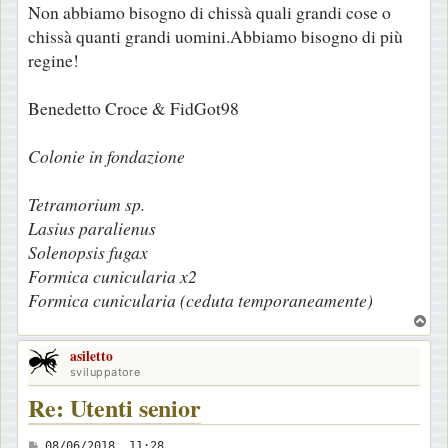
Non abbiamo bisogno di chissà quali grandi cose o
g
chissà quanti grandi uomini.Abbiamo bisogno di più
g
regine!
i
o
Benedetto Croce & FidGot98
Colonie in fondazione
Tetramorium sp.
Lasius paralienus
Solenopsis fugax
Formica cunicularia x2
Formica cunicularia (ceduta temporaneamente)
T
o
asiletto
p
sviluppatore
Re: Utenti senior
M
08/06/2018, 11:28