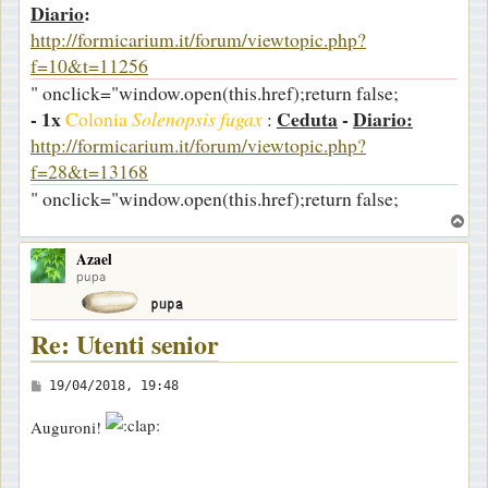
Diario
:
http://formicarium.it/forum/viewtopic.php?
f=10&t=11256
" onclick="window.open(this.href);return false;
- 1x
Ceduta
-
Diario:
Colonia
Solenopsis fugax
:
http://formicarium.it/forum/viewtopic.php?
f=28&t=13168
" onclick="window.open(this.href);return false;
T
o
Azael
p
pupa
Re: Utenti senior
M
19/04/2018, 19:48
e
Auguroni!
s
s
a