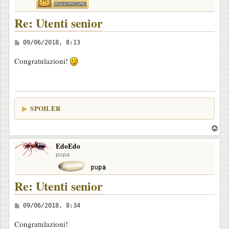
Re: Utenti senior
M
09/06/2018, 8:13
e
Congratulazioni!
s
s
a
g
SPOILER
g
i
T
o
o
EdoEdo
p
pupa
Re: Utenti senior
M
09/06/2018, 8:34
e
Congratulazioni!
s