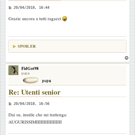
M
20/04/2018, 16:44
e
Grazie ancora a tutti ragazzi
s
s
a
g
SPOILER
g
i
T
o
o
FidGot98
p
pupa
Re: Utenti senior
M
20/04/2018, 16:56
e
Dai su, inutile che mi trattenga:
s
AUGURISSIMIIIIIIIIIIIIIIIII
s
a