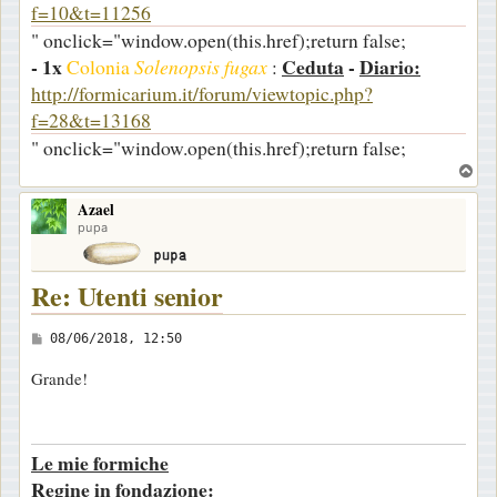
f=10&t=11256
" onclick="window.open(this.href);return false;
- 1x
Ceduta
-
Diario:
Colonia
Solenopsis fugax
:
http://formicarium.it/forum/viewtopic.php?
f=28&t=13168
" onclick="window.open(this.href);return false;
T
o
Azael
p
pupa
Re: Utenti senior
M
08/06/2018, 12:50
e
Grande!
s
s
a
Le mie formiche
g
Regine in fondazione:
g