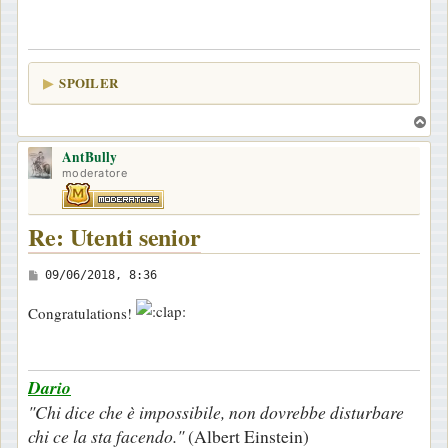
s
a
g
SPOILER
g
i
T
o
o
AntBully
p
moderatore
Re: Utenti senior
M
09/06/2018, 8:36
e
Congratulations!
s
s
a
Dario
g
"Chi dice che è impossibile, non dovrebbe disturbare
g
chi ce la sta facendo."
(Albert Einstein)
i