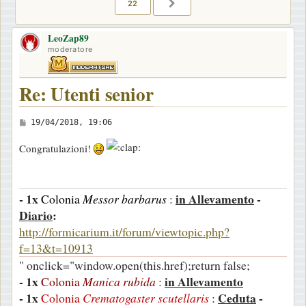
22
PROSSIMO
LeoZap89
moderatore
Re: Utenti senior
M
19/04/2018, 19:06
e
Congratulazioni!
s
s
a
- 1x
in Allevamento
-
Colonia
Messor barbarus
:
g
Diario
:
g
http://formicarium.it/forum/viewtopic.php?
i
f=13&t=10913
o
" onclick="window.open(this.href);return false;
- 1x
in Allevamento
Colonia
Manica rubida
:
- 1x
Ceduta
-
Colonia
Crematogaster scutellaris
: