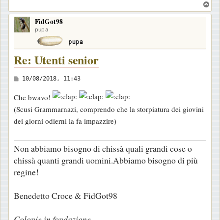
T
o
o
FidGot98
p
pupa
Re: Utenti senior
M
10/08/2018, 11:43
e
Che bwavo!
s
(Scusi Grammarnazi, comprendo che la storpiatura dei giovini
s
dei giorni odierni la fa impazzire)
a
g
Non abbiamo bisogno di chissà quali grandi cose o
g
chissà quanti grandi uomini.Abbiamo bisogno di più
i
regine!
o
Benedetto Croce & FidGot98
Colonie in fondazione