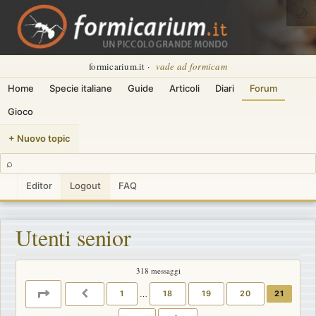
🌙
formicarium.it ·
vade ad formicam
Home
Specie italiane
Guide
Articoli
Diari
Forum
Gioco
+ Nuovo topic
⌕
Editor
Logout
FAQ
Utenti senior
318 messaggi
PAGINA
21
DI
22
1
…
18
19
20
21
PRECEDENTE