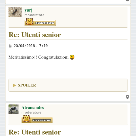
o
o
yurj
p
moderatore
Re: Utenti senior
M
20/04/2018, 7:10
e
Meritatissimo!! Congratulazioni
s
s
a
g
SPOILER
g
i
T
o
o
Atramandes
p
moderatore
Re: Utenti senior