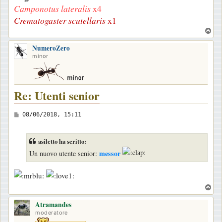
Camponotus lateralis
x4
i
Crematogaster scutellaris
x1
o
T
o
NumeroZero
p
minor
Re: Utenti senior
M
08/06/2018, 15:11
e
s
asiletto ha scritto:
s
messor
Un nuovo utente senior:
a
g
g
T
i
o
Atramandes
p
o
moderatore