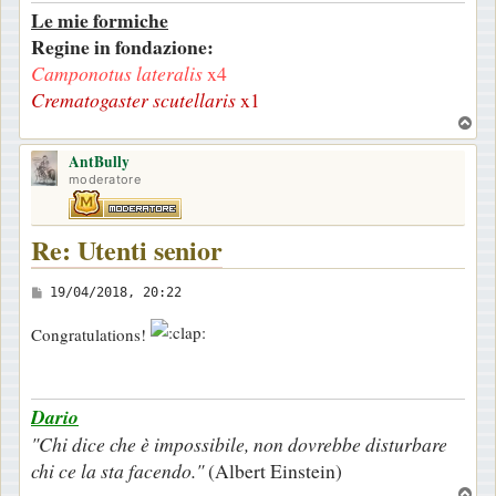
Le mie formiche
g
Regine in fondazione:
g
Camponotus lateralis
x4
i
Crematogaster scutellaris
x1
o
T
o
AntBully
p
moderatore
Re: Utenti senior
M
19/04/2018, 20:22
e
Congratulations!
s
s
a
Dario
g
"Chi dice che è impossibile, non dovrebbe disturbare
g
chi ce la sta facendo."
(Albert Einstein)
i
T