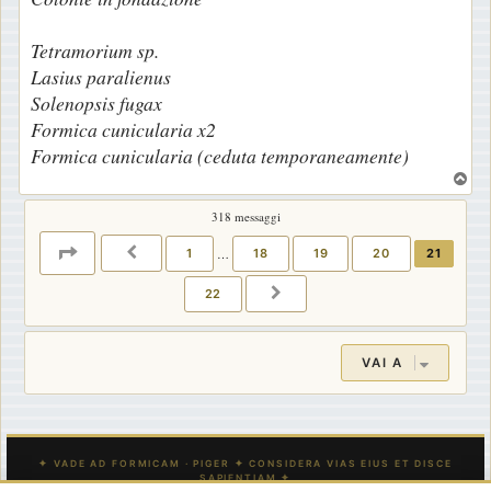
Tetramorium sp.
Lasius paralienus
Solenopsis fugax
Formica cunicularia x2
Formica cunicularia (ceduta temporaneamente)
T
o
318 messaggi
p
PAGINA
21
DI
22
1
…
18
19
20
21
PRECEDENTE
22
PROSSIMO
VAI A