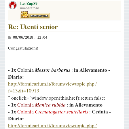
LeoZap89
p
g
moderatore
g
i
Re: Utenti senior
o
M
08/06/2018, 12:04
e
Congratulazioni!
s
s
a
- 1x
in Allevamento
-
Colonia
Messor barbarus
:
g
Diario
:
g
http://formicarium.it/forum/viewtopic.php?
i
f=13&t=10913
o
" onclick="window.open(this.href);return false;
- 1x
in Allevamento
Colonia
Manica rubida
:
- 1x
Ceduta
-
Colonia
Crematogaster scutellaris
:
Diario
:
http://formicarium.it/forum/viewtopic.php?