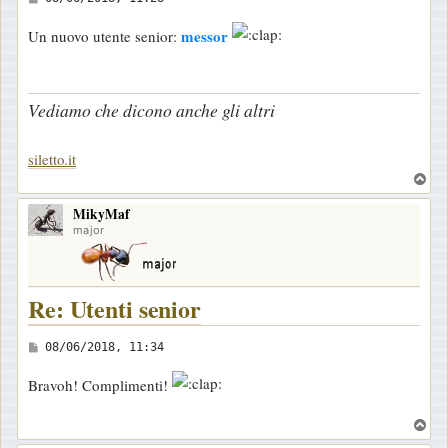
e
messor
Un nuovo utente senior:
s
s
a
Vediamo che dicono anche gli altri
g
g
siletto.it
i
T
o
o
MikyMaf
p
major
Re: Utenti senior
M
08/06/2018, 11:34
e
Bravoh! Complimenti!
s
s
T
a
o