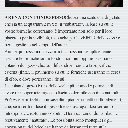
ARENA CON FONDO FISSO
Che sia una scatoletta di gelato,
che sia un acquarium 2 m x 5, il "substrato", la base su cui le
vostre formiche correranno, è importante non solo per il loro
piacere o per la vivibilità, ma anche per la visibilità delle stesse e
per la gestione nel tempo dell'arena.
Anche qui possiamo sbizzarrirci: si possono semplicemente
lasciare le formiche su un fondo anonimo, oppure plasmarlo
colando del gesso che, solidificandosi, renderà la superficie
esterna (finta), il pavimento su cui le formiche usciranno in cerca
di cibo, e dove porteranno i rifiuti.
La colata di gesso è una delle scelte più comode: permette di
avere una superficie rugosa o liscia, colorabile con tinte naturali.
Può essere arricchita con sassolini, piante, rametti o altri elementi,
che, se inseriti in fase di gesso fresco, asciugandosi verranno
intrappolate e resteranno stabili nel tempo, rendendo l'ambiente
relativamente "naturale". Le possibilità sono molteplici e gli
appassionati del bricolage hanno da insegnarci tutto sulla