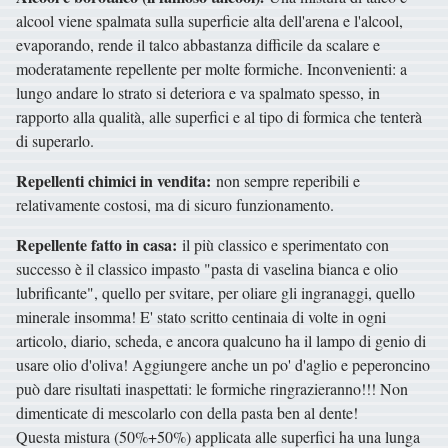
alcool viene spalmata sulla superficie alta dell'arena e l'alcool,
evaporando, rende il talco abbastanza difficile da scalare e
moderatamente repellente per molte formiche. Inconvenienti: a
lungo andare lo strato si deteriora e va spalmato spesso, in
rapporto alla qualità, alle superfici e al tipo di formica che tenterà
di superarlo.
Repellenti chimici in vendita:
non sempre reperibili e
relativamente costosi, ma di sicuro funzionamento.
Repellente fatto in casa:
il più classico e sperimentato con
successo è il classico impasto "pasta di vaselina bianca e olio
lubrificante", quello per svitare, per oliare gli ingranaggi, quello
minerale insomma! E' stato scritto centinaia di volte in ogni
articolo, diario, scheda, e ancora qualcuno ha il lampo di genio di
usare olio d'oliva! Aggiungere anche un po' d'aglio e peperoncino
può dare risultati inaspettati: le formiche ringrazieranno!!! Non
dimenticate di mescolarlo con della pasta ben al dente!
Questa mistura (50%+50%) applicata alle superfici ha una lunga