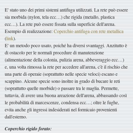
E' stato uno dei primi sistemi antifuga utilizzati. La rete può essere
sia morbida (nylon, tela ecc…) che rigida (metallo, plastica
ecc…). La rete può essere fissata sulla superficie dell'arena.
Esempio di realizzazione:
Coperchio antifuga con rete metallica
(
link
).
E' un metodo poco usato, poiché ha diversi svantaggi. Anzitutto è
di ostacolo per le normali procedure di manutenzione
(alimentazione della colonia, pulizia arena, abbeveraggio ecc…)
e, una volta rimossa la rete per accedere all'arena, c'è il rischio che
una parte di operaie (soprattutto nelle specie veloci) escano e
scappino. Alcune specie sono inoltre in grado di bucare le reti
(soprattutto quelle morbide) o passare tra le maglia. Permette,
tuttavia, di avere una buona areazione dell'arena, abbassando così
le probabilità di marcescenze, condensa ecc…; oltre le fughe,
evita anche gli ingressi indesiderati nel formicaio provenienti
dall'esterno.
Coperchio rigido forato: