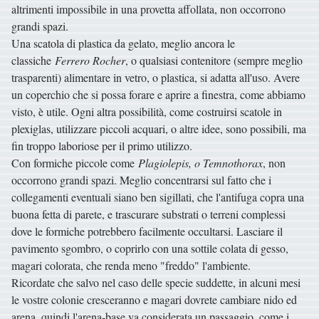
altrimenti impossibile in una provetta affollata, non occorrono
grandi spazi.
Una scatola di plastica da gelato, meglio ancora le
classiche
Ferrero Rocher
, o qualsiasi contenitore (sempre meglio
trasparenti) alimentare in vetro, o plastica, si adatta all'uso. Avere
un coperchio che si possa forare e aprire a finestra, come abbiamo
visto, è utile. Ogni altra possibilità, come costruirsi scatole in
plexiglas, utilizzare piccoli acquari, o altre idee, sono possibili, ma
fin troppo laboriose per il primo utilizzo.
Con formiche piccole come
Plagiolepis, o Temnothorax
, non
occorrono grandi spazi. Meglio concentrarsi sul fatto che i
collegamenti eventuali siano ben sigillati, che l'antifuga copra una
buona fetta di parete, e trascurare substrati o terreni complessi
dove le formiche potrebbero facilmente occultarsi. Lasciare il
pavimento sgombro, o coprirlo con una sottile colata di gesso,
magari colorata, che renda meno "freddo" l'ambiente.
Ricordate che salvo nel caso delle specie suddette, in alcuni mesi
le vostre colonie cresceranno e magari dovrete cambiare nido ed
arena, quindi l'arena-base va considerata un passaggio, come i