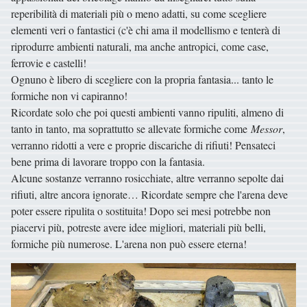
reperibilità di materiali più o meno adatti, su come scegliere
elementi veri o fantastici (c'è chi ama il modellismo e tenterà di
riprodurre ambienti naturali, ma anche antropici, come case,
ferrovie e castelli!
Ognuno è libero di scegliere con la propria fantasia... tanto le
formiche non vi capiranno!
Ricordate solo che poi questi ambienti vanno ripuliti, almeno di
tanto in tanto, ma soprattutto se allevate formiche come
Messor
,
verranno ridotti a vere e proprie discariche di rifiuti! Pensateci
bene prima di lavorare troppo con la fantasia.
Alcune sostanze verranno rosicchiate, altre verranno sepolte dai
rifiuti, altre ancora ignorate… Ricordate sempre che l'arena deve
poter essere ripulita o sostituita! Dopo sei mesi potrebbe non
piacervi più, potreste avere idee migliori, materiali più belli,
formiche più numerose. L'arena non può essere eterna!