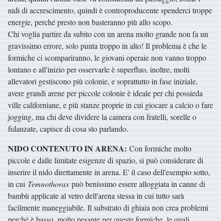
nidi di accrescimento, quindi è controproducente spenderci troppe
energie, perché presto non basteranno più allo scopo.
Chi voglia partire da subito con un arena molto grande non fa un
gravissimo errore, solo punta troppo in alto! Il problema è che le
formiche ci scompariranno, le giovani operaie non vanno troppo
lontano e all'inizio per osservarle è superfluo, inoltre, molti
allevatori gestiscono più colonie, e soprattutto in fase iniziale,
avere grandi arene per piccole colonie è ideale per chi possieda
ville californiane, e più stanze proprie in cui giocare a calcio o fare
jogging, ma chi deve dividere la camera con fratelli, sorelle o
fidanzate, capisce di cosa sto parlando.
NIDO CONTENUTO IN ARENA:
Con formiche molto
piccole e dalle limitate esigenze di spazio, si può considerare di
inserire il nido direttamente in arena. E' il caso dell'esempio sotto,
in cui
Temnothorax
può benissimo essere alloggiata in canne di
bambù applicate al vetro dell'arena stessa in cui tutto sarà
facilmente maneggiabile. Il substrato di ghiaia non crea problemi
perché è basso, molto pesante per queste formiche, le quali