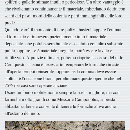
spifferi e gallerie stimate inutili o pericolose. Un altro vantaggio è
che rivolteranno continuamente il materiale, miscelando detriti con
scarti dei pasti, morti della colonia e parti immangiabili delle loro
prede.
Quando verrà il momento di fare pulizia basterà tappare l'entrata
al formicaio e rimuovere pazientemente tutto il materiale
depositato, che potrà essere buttato e sostituito con altro substrato
pulito, oppure, se è materiale pregiato, potrà essere lavato e
riutilizzato. A pulizie ultimate, potremo riaprire l'accesso del nido.
Con questo sistema è necessario recuperare le formiche rimaste
all'aperto per poi reinserirle, oppure, se la colonia deve essere
sfoltita, è l'occasione buona per eliminare queste operaie che nel
75% dei casi sono operaie anziane.
Usare un fondo mobile non è sempre la scelta migliore, ma con
formiche molto grandi come Messor e Camponotus, si presta
abbastanza bene e consente di tenere le formiche attive anche
all'esterno del nido.