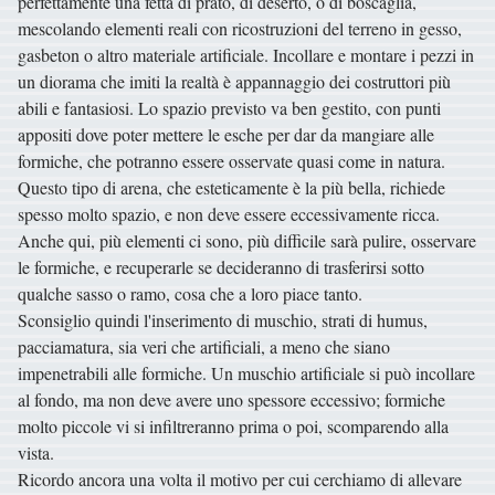
perfettamente una fetta di prato, di deserto, o di boscaglia,
mescolando elementi reali con ricostruzioni del terreno in gesso,
gasbeton o altro materiale artificiale. Incollare e montare i pezzi in
un diorama che imiti la realtà è appannaggio dei costruttori più
abili e fantasiosi. Lo spazio previsto va ben gestito, con punti
appositi dove poter mettere le esche per dar da mangiare alle
formiche, che potranno essere osservate quasi come in natura.
Questo tipo di arena, che esteticamente è la più bella, richiede
spesso molto spazio, e non deve essere eccessivamente ricca.
Anche qui, più elementi ci sono, più difficile sarà pulire, osservare
le formiche, e recuperarle se decideranno di trasferirsi sotto
qualche sasso o ramo, cosa che a loro piace tanto.
Sconsiglio quindi l'inserimento di muschio, strati di humus,
pacciamatura, sia veri che artificiali, a meno che siano
impenetrabili alle formiche. Un muschio artificiale si può incollare
al fondo, ma non deve avere uno spessore eccessivo; formiche
molto piccole vi si infiltreranno prima o poi, scomparendo alla
vista.
Ricordo ancora una volta il motivo per cui cerchiamo di allevare