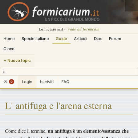
🌙
formicarium.it ·
vade ad formicam
Home
Specie italiane
Guide
Articoli
Diari
Forum
Gioco
+ Nuovo topic
⌕
✉
Login
Iscriviti
FAQ
0
L' antifuga e l'arena esterna
un antifuga è un elemento/sostanza che
Come dice il termine,