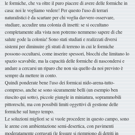
le formiche, che va oltre il puro piacere di avere delle formiche in
casa: noi le vogliamo vedere! Per questo l'uso di terrari
naturalistici è da scartare per chi voglia davvero osservare,
studiare, accudire una colonia di insetti: se si occultano
completamente alla vista non potremo nemmeno sapere di che
salute gode la colonia! Sono stati studiati e realizzati diversi
sistemi per diminuire gli strati di terreno in cui le formiche
possono occultarsi, come inserire spessori, blocchi che limitano lo
spazio scavabile, ma la capacità delle formiche di nascondersi e
andare a cercarsi un riparo che non sia quello da noi previsto è
sempre da mettere in conto.
Quindi ponderate bene l'uso dei formicai nido-arena-tutto-
compreso, anche se sono sicuramente belli (un esempio ben
riuscito qui sotto), piccole giungle in miniatura, soprammobili
pittoreschi, ma con possibili limiti oggettivi di gestione delle
formiche sul lungo tempo.
Le soluzioni migliori se si vuole procedere in questo campo, sono
le arene con ambientazione semi-desertica, con pavimenti
moderatamente corrugati (le fessure si riempiono di detriti in