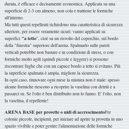
durata, è efficace e decisamente economica. Applicata su una
superficie di 2-3 cm almeno, non cola e trattiene le formiche
all'interno.
Ma tutti questi repellenti richiedono una caratteristica di sicurezza
ulteriore, per essere veramente sicuri: vanno applicati su
"a tetto
superfici
", cioè su un risvolto del coperchio, sul bordo
della "finestra" superiore dell'arena. Spalmarlo sulle pareti
verticali potrebbe non bastare e in condizioni di stress, o con
formiche molto agili (quindi piccole e leggere) si possono
riscontrare fughe che con un capace bordo a tetto si evitano. Più
la superficie spalmata è ampia, migliore la sicurezza.
In ogni caso, rinnovare ogni mese la mistura non è male: spesso
alcune formiche riescono a ricoprire la vaselina con detriti e a
passarci su. Se l'olio è ben distribuito non lo fanno. E' l'olio, non
la vaselina, il repellente!
ARENA BASE per provette o nidi di accrescimento
Per
colonie piccole, incipienti, per iniziare ad aprire la provetta in uno
spazio vivibile e poter gestire l'alimentazione delle formiche