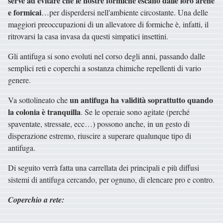
serve ad evitare che le nostre formiche escano dalle loro arene
e formicai
…per disperdersi nell'ambiente circostante. Una delle
maggiori preoccupazioni di un allevatore di formiche è, infatti, il
ritrovarsi la casa invasa da questi simpatici insettini.
Gli antifuga si sono evoluti nel corso degli anni, passando dalle
semplici reti e coperchi a sostanza chimiche repellenti di vario
genere.
un antifuga ha validità soprattutto quando
Va sottolineato che
la colonia è tranquilla
. Se le operaie sono agitate (perché
spaventate, stressate, ecc…) possono anche, in un gesto di
disperazione estremo, riuscire a superare qualunque tipo di
antifuga.
Di seguito verrà fatta una carrellata dei principali e più diffusi
sistemi di antifuga cercando, per ognuno, di elencare pro e contro.
Coperchio a rete: