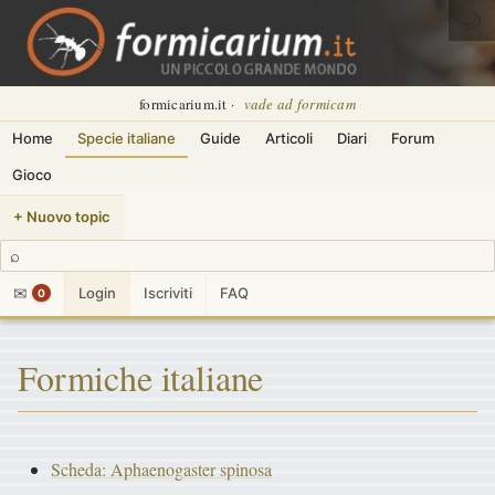
🌙
formicarium.it ·
vade ad formicam
Home
Specie italiane
Guide
Articoli
Diari
Forum
Gioco
+ Nuovo topic
⌕
✉
Login
Iscriviti
FAQ
0
Formiche italiane
Scheda: Aphaenogaster spinosa