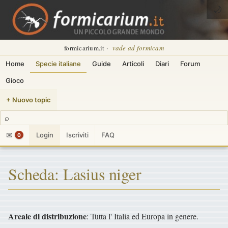
🌙
formicarium.it ·
vade ad formicam
Home
Specie italiane
Guide
Articoli
Diari
Forum
Gioco
+ Nuovo topic
⌕
✉
Login
Iscriviti
FAQ
0
Scheda: Lasius niger
Areale di distribuzione
: Tutta l' Italia ed Europa in genere.