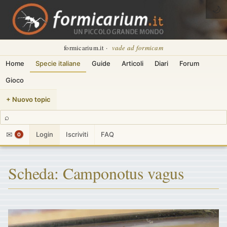
🌙
formicarium.it ·
vade ad formicam
Home
Specie italiane
Guide
Articoli
Diari
Forum
Gioco
+ Nuovo topic
⌕
✉
Login
Iscriviti
FAQ
0
Scheda: Camponotus vagus