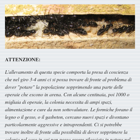
ATTENZIONE:
L'allevamento di questa specie comporta la presa di coscienza
che nel giro 3-4 anni ci si possa trovare di fronte al problema di
dover "potare" la popolazione sopprimendo una parte delle
operaie che escono in arena. Con alcune centinaia, poi 1000 o
migliaia di operaie, la colonia necessita di ampi spazi,
alimentazione e cure da non sottovalutare. Le formiche forano il
legno o il gesso, o il gasbeton, cercano nuovi spazi e diventano
particolarmente aggressive e intraprendenti. Ci si potrebbe
trovare inoltre di fronte alla possibilità di dover sopprimere la
colonia nel caso in cui non possa essere rilasciata in natura nel