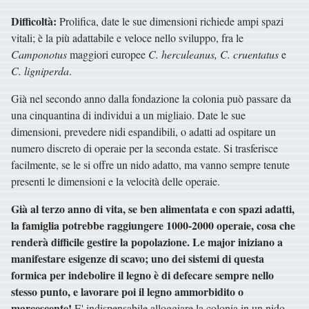
Difficoltà:
Prolifica, date le sue dimensioni richiede ampi spazi
vitali; è la più adattabile e veloce nello sviluppo, fra le
Camponotus
maggiori europee
C.
herculeanus, C. cruentatus
e
C. ligniperda
.
Già nel secondo anno dalla fondazione la colonia può passare da
una cinquantina di individui a un migliaio. Date le sue
dimensioni, prevedere nidi espandibili, o adatti ad ospitare un
numero discreto di operaie per la seconda estate. Si trasferisce
facilmente, se le si offre un nido adatto, ma vanno sempre tenute
presenti le dimensioni e la velocità delle operaie.
Già al terzo anno di vita, se ben alimentata e con spazi adatti,
la famiglia potrebbe raggiungere 1000-2000 operaie, cosa che
renderà difficile gestire la popolazione. Le major iniziano a
manifestare esigenze di scavo; uno dei sistemi di questa
formica per indebolire il legno è di defecare sempre nello
stesso punto, e lavorare poi il legno ammorbidito o
marcescente!
E' indispensabile alloggiare la colonia in un nido