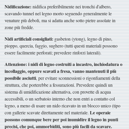
Nidificazione:
nidifica preferibilmente nei tronchi d'albero,
scavando tunnel nel legno morto seguendo generalmente le
venature più deboli, ma si adatta anche sotto pietre assolate in
zone più fredde.
Nidi artificiali consigliati:
gasbeton (ytong), legno di pino,
pioppo, quercia, faggio, sughero (tutti questi materiali possono
essere facilmente perforati; prevedere rinforzi laterali).
Attenzione: i nidi di legno costruiti a incastro, inchiodatura o
incollaggio, oppure scavati a fresa, vanno mantenuti il più
possibile asciutti
, per evitare sconnessioni o rigonfiamenti della
struttura, che porterebbe a fessurazioni. Prevedere quindi un
sistema di umidificazione alternativa, con provette di acqua
accessibili, o un serbatoio interno che non entri a contatto col
legno, a meno di usare un nido ricavato in un blocco unico (tipo
Le operaie
con gallerie scavate direttamente nel materiale.
possono comunque bere per poi inumidire il legno in punti
precisi, che poi, ammorbiditi, sono più facili da scavare.