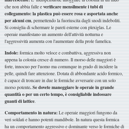
verificare mensilmente i tubi di
che non abbia falle e
collegamento: la plastica può essere rosa e asportata anche
per alcuni cm
, permettendo la fuoriuscita dagli snodi indeboliti.
Si consiglia di schermare le pareti esterne con plexiglas. Le
operaie manifestano un aumento dell'attività notturna e
l'aggressività aumenta con l'aumentare della prole famelica.
Indole:
formica molto veloce e combattiva, aggressiva non
appena la colonia cresce di numero. Il morso delle maggiori è
forte, innocuo per l'uomo ma comunque in grado di incidere la
pelle, quindi fare attenzione. Dotata di abbondante acido formico,
è capace di troncare in due le formiche avversarie con un solo
. Se dovete maneggiare le operaie in grande
morso potente
quantità o per un certo tempo, è consigliabile indossare
guanti di lattice
.
Comportamento in natura:
Le operaie maggiori fungono da
veri soldati e hanno potenti mandibole. In natura questa formica
ha un comportamento aggressivo e dominante verso le formiche di