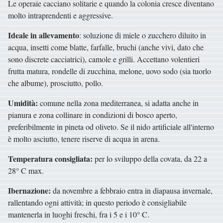
Le operaie cacciano solitarie e quando la colonia cresce diventano
molto intraprendenti e aggressive.
Ideale in allevamento
: soluzione di miele o zucchero diluito in
acqua, insetti come blatte, farfalle, bruchi (anche vivi, dato che
sono discrete cacciatrici), camole e grilli. Accettano volentieri
frutta matura, rondelle di zucchina, melone, uovo sodo (sia tuorlo
che albume), prosciutto, pollo.
Umidità:
comune nella zona mediterranea, si adatta anche in
pianura e zona collinare in condizioni di bosco aperto,
preferibilmente in pineta od oliveto. Se il nido artificiale all'interno
è molto asciutto, tenere riserve di acqua in arena.
Temperatura consigliata:
per lo sviluppo della covata, da 22 a
28° C max.
Ibernazione:
da novembre a febbraio entra in diapausa invernale,
rallentando ogni attività; in questo periodo è consigliabile
mantenerla in luoghi freschi, fra i 5 e i 10° C.