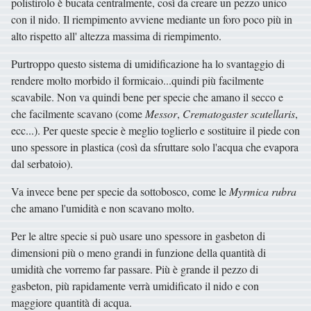
polistirolo è bucata centralmente, così da creare un pezzo unico
con il nido. Il riempimento avviene mediante un foro poco più in
alto rispetto all' altezza massima di riempimento.
Purtroppo questo sistema di umidificazione ha lo svantaggio di
rendere molto morbido il formicaio...quindi più facilmente
scavabile. Non va quindi bene per specie che amano il secco e
che facilmente scavano (come
Messor
,
Crematogaster scutellaris
,
ecc...). Per queste specie è meglio toglierlo e sostituire il piede con
uno spessore in plastica (così da sfruttare solo l'acqua che evapora
dal serbatoio).
Va invece bene per specie da sottobosco, come le
Myrmica rubra
che amano l'umidità e non scavano molto.
Per le altre specie si può usare uno spessore in gasbeton di
dimensioni più o meno grandi in funzione della quantità di
umidità che vorremo far passare. Più è grande il pezzo di
gasbeton, più rapidamente verrà umidificato il nido e con
maggiore quantità di acqua.