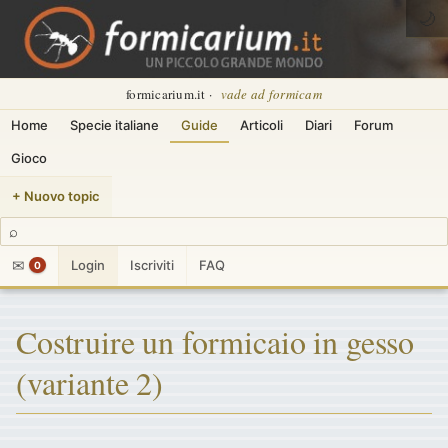
🌙
formicarium.it ·
vade ad formicam
Home
Specie italiane
Guide
Articoli
Diari
Forum
Gioco
+ Nuovo topic
⌕
✉
Login
Iscriviti
FAQ
0
Costruire un formicaio in gesso
(variante 2)