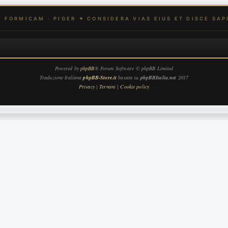
Powered by
phpBB
® Forum Software © phpBB Limited
Traduzione Italiana
phpBB-Store.it
basata su
phpBBItalia.net
2017
Privacy
|
Termini
|
Cookie policy