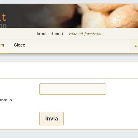
formicarium.it ·
vade ad formicam
um
Gioco
+
ante la