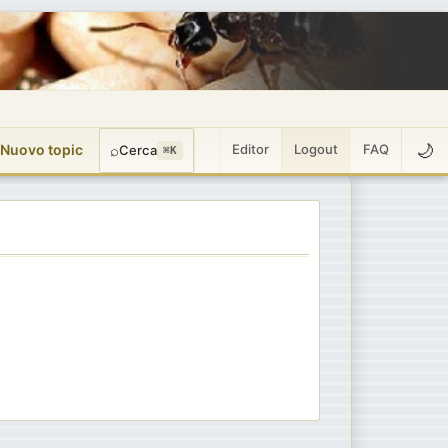
🌙
 Nuovo topic
⌕
Editor
Logout
FAQ
Cerca
⌘K