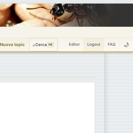
🌙
 Nuovo topic
⌕
Editor
Logout
FAQ
Cerca
⌘K