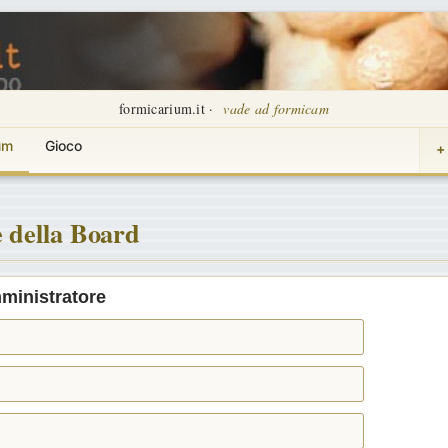
formicarium.it ·
vade ad formicam
um
Gioco
+
 della Board
ministratore