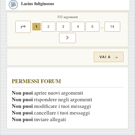
Lasius fuliginosus
332 argomenti
PAGINA
1
DI
14
1
2
3
4
5
…
14
PROSSIMO
VAI A
PERMESSI FORUM
Non puoi
aprire nuovi argomenti
Non puoi
rispondere negli argomenti
Non puoi
modificare i tuoi messaggi
Non puoi
cancellare i tuoi messaggi
Non puoi
inviare allegati