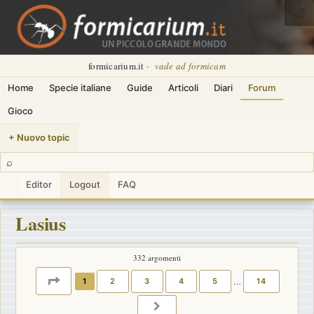
🌙
formicarium.it ·
vade ad formicam
Home
Specie italiane
Guide
Articoli
Diari
Forum
Gioco
+ Nuovo topic
⌕
Editor
Logout
FAQ
Lasius
332 argomenti
PAGINA
1
DI
14
1
2
3
4
5
…
14
PROSSIMO