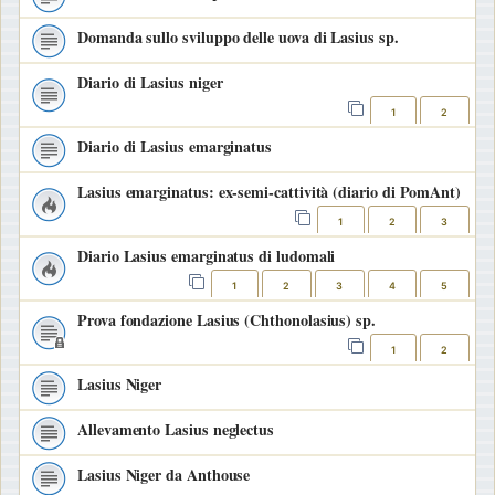
Domanda sullo sviluppo delle uova di Lasius sp.
Diario di Lasius niger
1
2
Diario di Lasius emarginatus
Lasius emarginatus: ex-semi-cattività (diario di PomAnt)
1
2
3
Diario Lasius emarginatus di ludomali
1
2
3
4
5
Prova fondazione Lasius (Chthonolasius) sp.
1
2
Lasius Niger
Allevamento Lasius neglectus
Lasius Niger da Anthouse