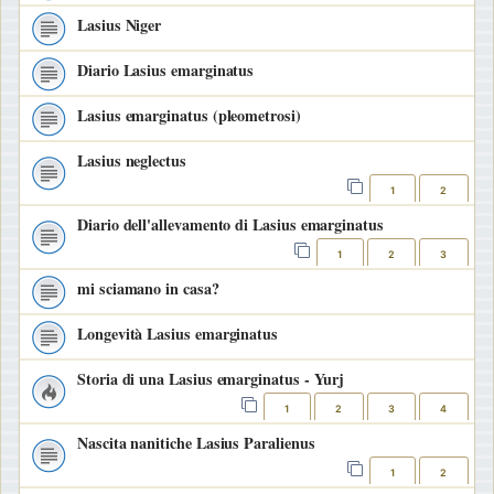
Lasius Niger
Diario Lasius emarginatus
Lasius emarginatus (pleometrosi)
Lasius neglectus
1
2
Diario dell'allevamento di Lasius emarginatus
1
2
3
mi sciamano in casa?
Longevità Lasius emarginatus
Storia di una Lasius emarginatus - Yurj
1
2
3
4
Nascita nanitiche Lasius Paralienus
1
2