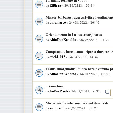
Formiche tornano in vita???
ElBirra
da
»
29/09/2023, 20:34
Messor barbarus: aggressività e l'esaltazione
daremarco
da
»
24/08/2022, 16:40
Orientamento in Lasius emarginatus
AlfioDanKenalfio
da
»
06/06/2022, 21:29
Camponotus herculeanus ripresa durante sc
michi1012
da
»
04/04/2022, 14:42
Lasius emarginatus, muffa nera e cambio pr
AlfioDanKenalfio
da
»
14/01/2022, 10:56
Sciamature
AnBerProds
da
»
24/09/2011, 9:32
Misteriose piccole cose nere sul davanzale
sombrello
da
»
26/06/2021, 13:27