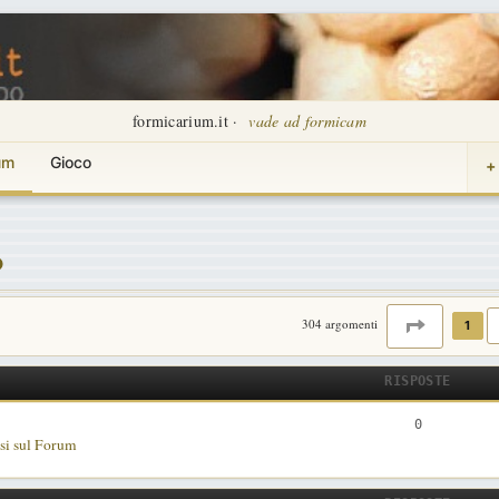
formicarium.it ·
vade ad formicam
um
Gioco
+
o
PAGINA
1
304 argomenti
1
RISPOSTE
R
0
si sul Forum
i
s