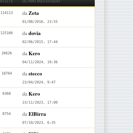
VISITE
ULTIMO MESSAGGIO
i
i
m
t
U
Zeta
da
V
114113
e
o
l
i
01/08/2016, 23:55
m
t
s
U
dovia
da
V
125166
e
i
i
l
i
02/06/2015, 17:44
s
m
t
t
s
s
e
o
U
Kero
da
V
26626
i
i
a
m
l
i
04/11/2024, 19:36
m
t
g
e
t
s
e
o
U
stecco
da
V
18764
g
s
i
i
m
l
i
23/04/2024, 9:47
i
s
m
t
e
t
s
o
a
e
o
U
Kero
da
V
6368
s
i
i
g
m
l
i
23/11/2023, 17:00
s
m
t
g
e
t
s
a
e
o
U
ElBirra
da
V
8754
i
s
i
i
g
m
l
i
07/10/2023, 6:35
o
s
m
t
g
e
t
s
a
e