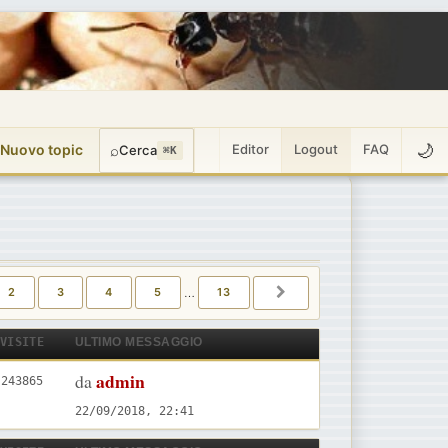
🌙
 Nuovo topic
⌕
Editor
Logout
FAQ
Cerca
⌘K
DI
13
2
3
4
5
…
13
PROSSIMO
VISITE
ULTIMO MESSAGGIO
U
admin
da
V
243865
l
i
22/09/2018, 22:41
t
s