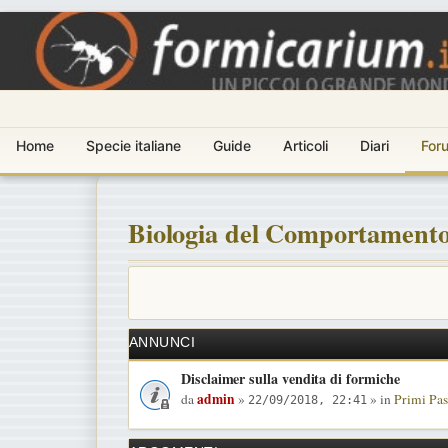
Home
Specie italiane
Guide
Articoli
Diari
For
Biologia del Comportament
ANNUNCI
Disclaimer sulla vendita di formiche
admin
da
»
» in
Primi Pas
22/09/2018, 22:41