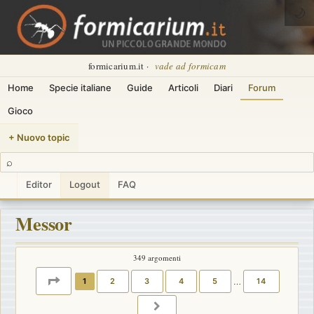
🌙
formicarium.it ·
vade ad formicam
Home
Specie italiane
Guide
Articoli
Diari
Forum
Gioco
+ Nuovo topic
⌕
Editor
Logout
FAQ
Messor
349 argomenti
PAGINA
1
DI
14
1
2
3
4
5
…
14
PROSSIMO