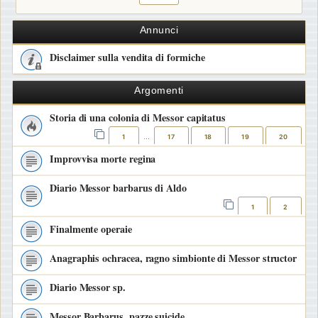
Annunci
Disclaimer sulla vendita di formiche
Argomenti
Storia di una colonia di Messor capitatus
1
17
18
19
20
…
Improvvisa morte regina
Diario Messor barbarus di Aldo
1
2
Finalmente operaie
Anagraphis ochracea, ragno simbionte di Messor structor
Diario Messor sp.
Messor Barbarus, pazze suicide.