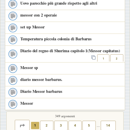
Uovo parecchio più grande rispetto agli altri
messor con 2 operaie
set up Messor
Temperatura piccola colonia di Barbarus
Diario del regno di Shurima capitolo 1(Messor capitatus)
1
2
Messor sp
diario messor barbarus.
Diario Messor barbarus
Messor
349 argomenti
PAGINA
1
DI
14
1
2
3
4
5
…
14