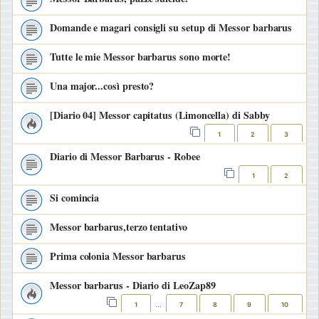
Domande e magari consigli su setup di Messor barbarus
Tutte le mie Messor barbarus sono morte!
Una major...così presto?
[Diario 04] Messor capitatus (Limoncella) di Sabby
1
2
3
Diario di Messor Barbarus - Robee
1
2
Si comincia
Messor barbarus,terzo tentativo
Prima colonia Messor barbarus
Messor barbarus - Diario di LeoZap89
1
7
8
9
10
…