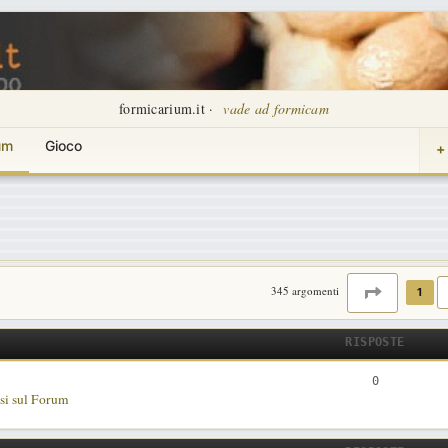
formicarium.it ·
vade ad formicam
um
Gioco
+
PAGINA
1
345 argomenti
1
RISPOSTE
R
0
si sul Forum
i
s