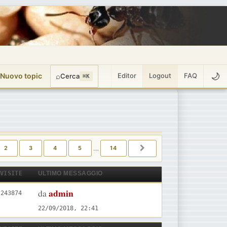
🌙
 Nuovo topic
⌕
Editor
Logout
FAQ
Cerca
⌘K
DI
14
2
3
4
5
…
14
PROSSIMO
VISITE
ULTIMO MESSAGGIO
U
admin
da
V
243874
l
i
22/09/2018, 22:41
t
s