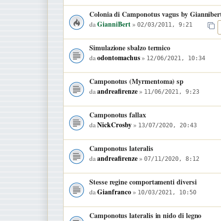
Colonia di Camponotus vagus by Gianniber
GianniBert
da
»
02/03/2011, 9:21
Simulazione sbalzo termico
odontomachus
da
»
12/06/2021, 10:34
Camponotus (Myrmentoma) sp
andreafirenze
da
»
11/06/2021, 9:23
Camponotus fallax
NickCrosby
da
»
13/07/2020, 20:43
Camponotus lateralis
andreafirenze
da
»
07/11/2020, 8:12
Stesse regine comportamenti diversi
Gianfranco
da
»
10/03/2021, 10:50
Camponotus lateralis in nido di legno