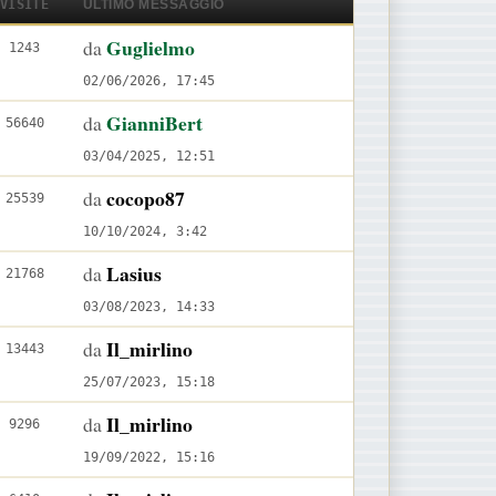
VISITE
ULTIMO MESSAGGIO
i
i
m
t
U
Guglielmo
da
V
1243
e
o
l
i
02/06/2026, 17:45
m
t
s
U
GianniBert
da
V
56640
e
i
i
l
i
03/04/2025, 12:51
s
m
t
t
s
s
e
o
U
cocopo87
da
V
25539
i
i
a
m
l
i
10/10/2024, 3:42
m
t
g
e
t
s
e
o
U
Lasius
da
V
21768
g
s
i
i
m
l
i
03/08/2023, 14:33
i
s
m
t
e
t
s
o
a
e
o
U
Il_mirlino
da
V
13443
s
i
i
g
m
l
i
25/07/2023, 15:18
s
m
t
g
e
t
s
a
e
o
U
Il_mirlino
da
V
9296
i
s
i
i
g
m
l
i
19/09/2022, 15:16
o
s
m
t
g
e
t
s
a
e