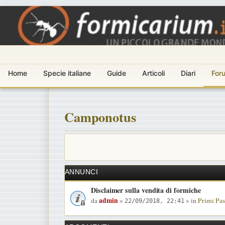
Home
Specie italiane
Guide
Articoli
Diari
For
Camponotus
ANNUNCI
Disclaimer sulla vendita di formiche
admin
da
»
» in
Primi Pas
22/09/2018, 22:41