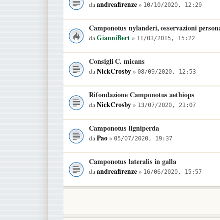
andreafirenze
da
»
10/10/2020, 12:29
Camponotus nylanderi, osservazioni persona
GianniBert
da
»
11/03/2015, 15:22
Consigli C. micans
NickCrosby
da
»
08/09/2020, 12:53
Rifondazione Camponotus aethiops
NickCrosby
da
»
13/07/2020, 21:07
Camponotus ligniperda
Pao
da
»
05/07/2020, 19:37
Camponotus lateralis in galla
andreafirenze
da
»
16/06/2020, 15:57