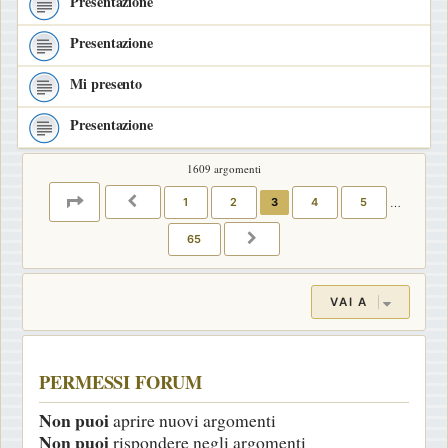
Presentazione
Presentazione
Mi presento
Presentazione
1609 argomenti
PAGINA
3
DI
65
1
2
3
4
5
…
PRECEDENTE
65
PROSSIMO
VAI A
PERMESSI FORUM
Non puoi
aprire nuovi argomenti
Non puoi
rispondere negli argomenti