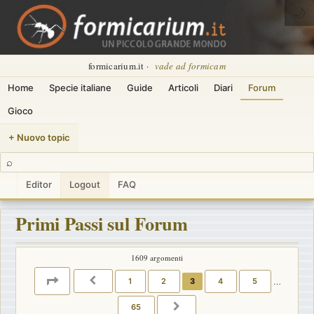
🌙
formicarium.it ·
vade ad formicam
Home
Specie italiane
Guide
Articoli
Diari
Forum
Gioco
+ Nuovo topic
⌕
Editor
Logout
FAQ
Primi Passi sul Forum
1609 argomenti
PAGINA
3
DI
65
1
2
3
4
5
…
PRECEDENTE
65
PROSSIMO