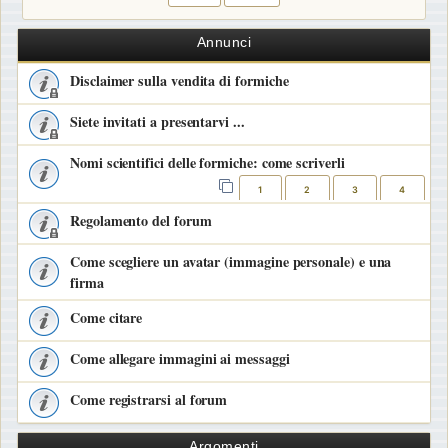
Annunci
Disclaimer sulla vendita di formiche
Siete invitati a presentarvi ...
Nomi scientifici delle formiche: come scriverli
1
2
3
4
Regolamento del forum
Come scegliere un avatar (immagine personale) e una
firma
Come citare
Come allegare immagini ai messaggi
Come registrarsi al forum
Argomenti