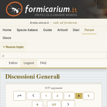
🌙
formicarium.it ·
vade ad formicam
Home
Specie italiane
Guide
Articoli
Diari
Forum
Gioco
+ Nuovo topic
⌕
Editor
Logout
FAQ
Discussioni Generali
3157 argomenti
PAGINA
4
DI
127
1
2
3
4
5
PRECEDENTE
6
…
127
PROSSIMO