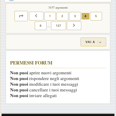
3157 argomenti
PAGINA
4
DI
127
1
2
3
4
5
PRECEDENTE
6
…
127
PROSSIMO
VAI A
PERMESSI FORUM
Non puoi
aprire nuovi argomenti
Non puoi
rispondere negli argomenti
Non puoi
modificare i tuoi messaggi
Non puoi
cancellare i tuoi messaggi
Non puoi
inviare allegati