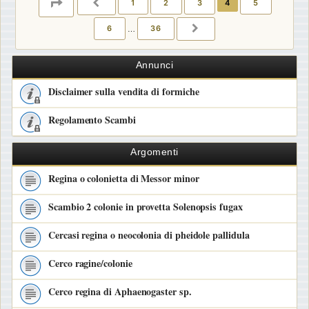
PAGINA
4
DI
36
1
2
3
4
5
PRECEDENTE
6
…
36
PROSSIMO
Annunci
Disclaimer sulla vendita di formiche
Regolamento Scambi
Argomenti
Regina o colonietta di Messor minor
Scambio 2 colonie in provetta Solenopsis fugax
Cercasi regina o neocolonia di pheidole pallidula
Cerco ragine/colonie
Cerco regina di Aphaenogaster sp.