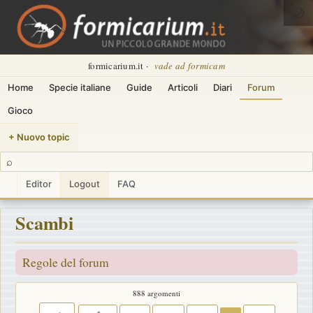
🌙
formicarium.it ·
vade ad formicam
Home
Specie italiane
Guide
Articoli
Diari
Forum
Gioco
+ Nuovo topic
⌕
Editor
Logout
FAQ
Scambi
Regole del forum
888 argomenti