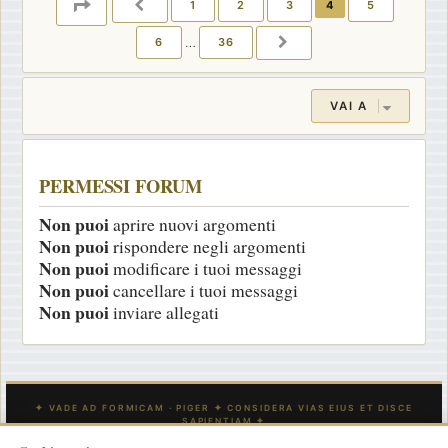
PAGINA
4
DI
36
1
2
3
4
5
PRECEDENTE
6
…
36
PROSSIMO
VAI A
PERMESSI FORUM
Non puoi
aprire nuovi argomenti
Non puoi
rispondere negli argomenti
Non puoi
modificare i tuoi messaggi
Non puoi
cancellare i tuoi messaggi
Non puoi
inviare allegati