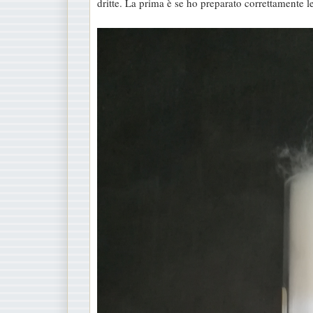
dritte. La prima è se ho preparato correttamente le
s
a
g
g
i
o