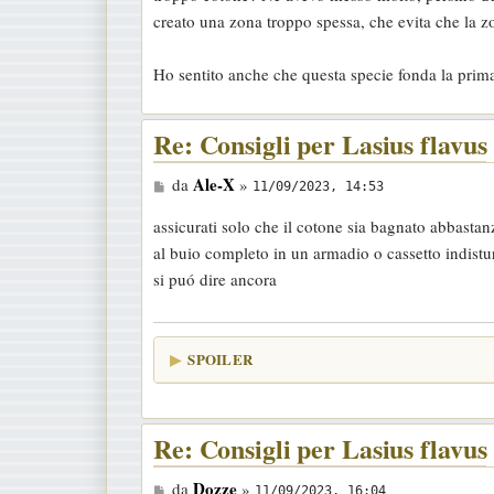
a
creato una zona troppo spessa, che evita che la zo
g
g
Ho sentito anche che questa specie fonda la prima
i
o
Re: Consigli per Lasius flavus
M
Ale-X
da
»
11/09/2023, 14:53
e
assicurati solo che il cotone sia bagnato abbasta
s
al buio completo in un armadio o cassetto indistu
s
si puó dire ancora
a
g
g
SPOILER
i
o
Re: Consigli per Lasius flavus
M
Dozze
da
»
11/09/2023, 16:04