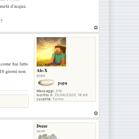
r metà d'acqua.
a?
T
o
p
 come hai fatto
Ale-X
 10 giorni non
pupa
Messaggi:
310
Iscritto il:
25/04/2020, 18:49
Località:
Torino
T
o
p
Dozze
uovo