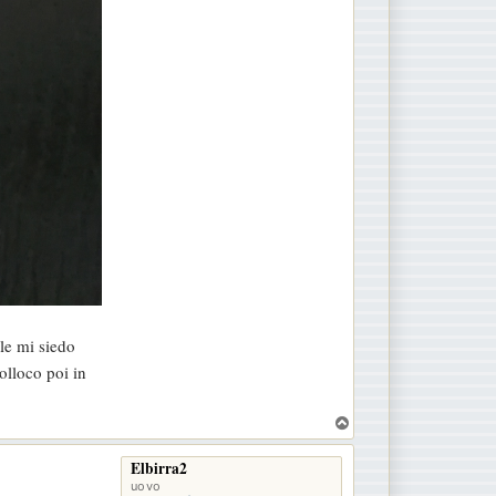
le mi siedo
olloco poi in
T
o
p
Elbirra2
uovo