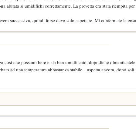
na abitata si umidifichi correttamente. La provetta era stata riempita pe
vera successiva, quindi forse devo solo aspettare. Mi confermate la cos
nza cosí che possano bere e sia ben umidificato, dopodiché dimenticatele
rbato ad una temperatura abbastanza stabile... aspetta ancora, dopo soli