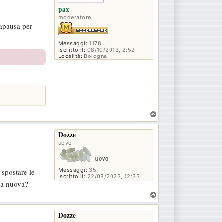
pax
moderatore
iapausa per
Messaggi:
1178
Iscritto il:
08/10/2013, 2:52
Località:
Bologna
T
o
p
Dozze
uovo
Messaggi:
35
 spostare le
Iscritto il:
22/08/2023, 12:33
lla nuova?
T
o
p
Dozze