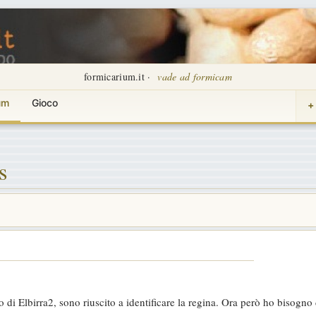
formicarium.it ·
vade ad formicam
um
Gioco
+
s
o di Elbirra2, sono riuscito a identificare la regina. Ora però ho bisogno