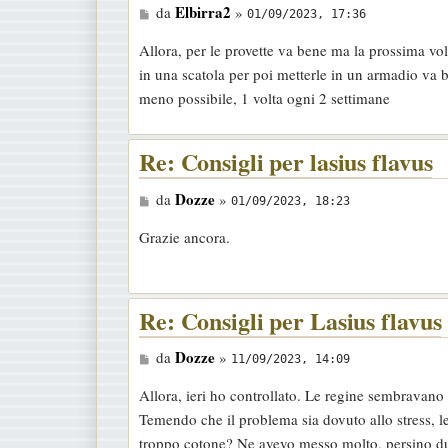
M
Elbirra2
da
»
01/09/2023, 17:36
e
Allora, per le provette va bene ma la prossima volt
s
in una scatola per poi metterle in un armadio va b
s
meno possibile, 1 volta ogni 2 settimane
a
g
Re: Consigli per lasius flavus
g
i
M
Dozze
da
»
o
01/09/2023, 18:23
e
Grazie ancora.
s
s
a
Re: Consigli per Lasius flavus
g
g
M
Dozze
da
»
11/09/2023, 14:09
i
e
o
Allora, ieri ho controllato. Le regine sembravano
s
Temendo che il problema sia dovuto allo stress, l
s
troppo cotone? Ne avevo messo molto, persino due