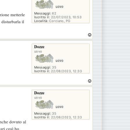
Messaggi:
62
azione metterle
Iscritto il:
22/07/2023, 10:53
disturbarla il
Località:
Corciano, PG
T
o
p
Dozze
uovo
Messaggi:
35
Iscritto il:
22/08/2023, 12:33
T
o
p
Dozze
uovo
Messaggi:
35
Iscritto il:
22/08/2023, 12:33
anche dovuto al
ari così ho