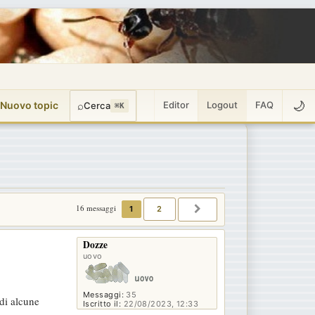
🌙
 Nuovo topic
⌕
Editor
Logout
FAQ
Cerca
⌘K
16 messaggi
1
2
PROSSIMO
Dozze
uovo
Messaggi:
35
 di alcune
Iscritto il:
22/08/2023, 12:33