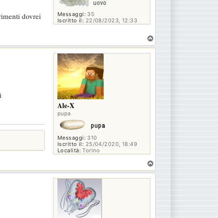
Messaggi:
35
rimenti dovrei
Iscritto il:
22/08/2023, 12:33
T
o
p
i
Ale-X
pupa
Messaggi:
310
Iscritto il:
25/04/2020, 18:49
Località:
Torino
T
o
p