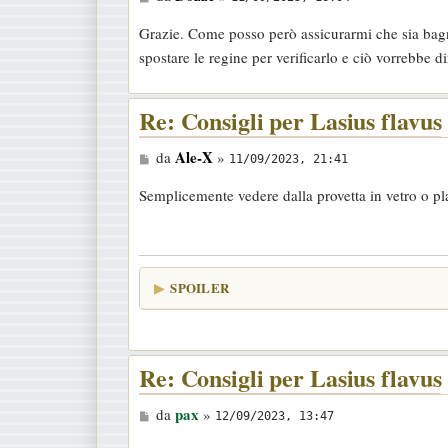
e
Grazie. Come posso però assicurarmi che sia bagn
s
spostare le regine per verificarlo e ciò vorrebbe di
s
a
Re: Consigli per Lasius flavus
g
g
M
Ale-X
da
»
i
11/09/2023, 21:41
e
o
Semplicemente vedere dalla provetta in vetro o pla
s
s
a
g
SPOILER
g
i
o
Re: Consigli per Lasius flavus
M
pax
da
»
12/09/2023, 13:47
e