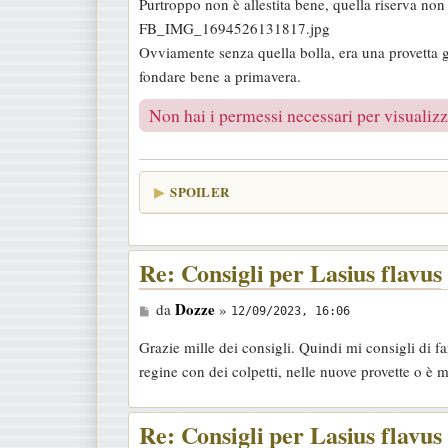
Purtroppo non è allestita bene, quella riserva non 
s
FB_IMG_1694526131817.jpg
s
Ovviamente senza quella bolla, era una provetta già
a
fondare bene a primavera.
g
g
Non hai i permessi necessari per visualizza
i
o
SPOILER
Re: Consigli per Lasius flavus
M
Dozze
da
»
12/09/2023, 16:06
e
Grazie mille dei consigli. Quindi mi consigli di fa
s
regine con dei colpetti, nelle nuove provette o è 
s
a
Re: Consigli per Lasius flavus
g