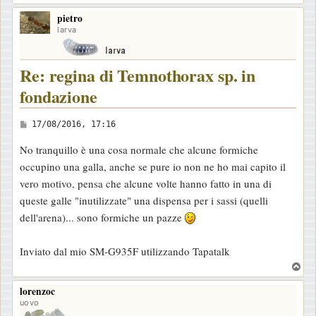
o
pietro
p
larva
Re: regina di Temnothorax sp. in
fondazione
M
17/08/2016, 17:16
e
No tranquillo è una cosa normale che alcune formiche
s
occupino una galla, anche se pure io non ne ho mai capito il
s
vero motivo, pensa che alcune volte hanno fatto in una di
a
queste galle "inutilizzate" una dispensa per i sassi (quelli
g
dell'arena)... sono formiche un pazze
g
i
Inviato dal mio SM-G935F utilizzando Tapatalk
o
T
o
lorenzoc
p
uovo