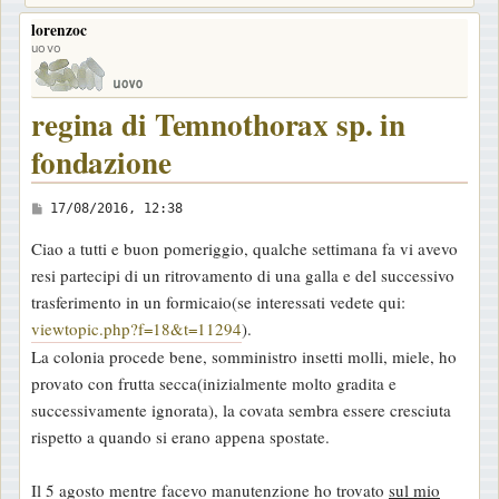
lorenzoc
uovo
regina di Temnothorax sp. in
fondazione
M
17/08/2016, 12:38
e
Ciao a tutti e buon pomeriggio, qualche settimana fa vi avevo
s
resi partecipi di un ritrovamento di una galla e del successivo
s
trasferimento in un formicaio(se interessati vedete qui:
a
viewtopic.php?f=18&t=11294
).
g
La colonia procede bene, somministro insetti molli, miele, ho
g
provato con frutta secca(inizialmente molto gradita e
i
successivamente ignorata), la covata sembra essere cresciuta
o
rispetto a quando si erano appena spostate.
Il 5 agosto mentre facevo manutenzione ho trovato
sul mio