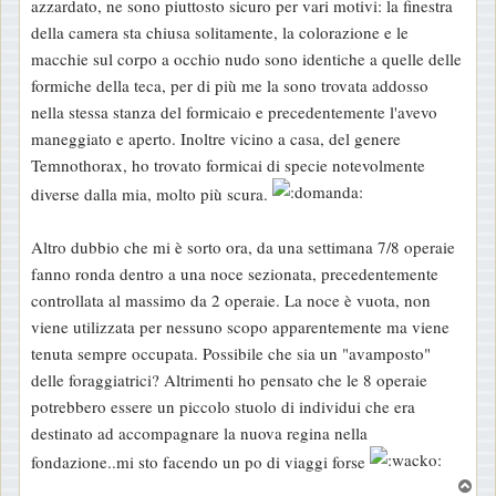
azzardato, ne sono piuttosto sicuro per vari motivi: la finestra
s
della camera sta chiusa solitamente, la colorazione e le
a
macchie sul corpo a occhio nudo sono identiche a quelle delle
g
formiche della teca, per di più me la sono trovata addosso
g
nella stessa stanza del formicaio e precedentemente l'avevo
i
maneggiato e aperto. Inoltre vicino a casa, del genere
o
Temnothorax, ho trovato formicai di specie notevolmente
diverse dalla mia, molto più scura.
Altro dubbio che mi è sorto ora, da una settimana 7/8 operaie
fanno ronda dentro a una noce sezionata, precedentemente
controllata al massimo da 2 operaie. La noce è vuota, non
viene utilizzata per nessuno scopo apparentemente ma viene
tenuta sempre occupata. Possibile che sia un "avamposto"
delle foraggiatrici? Altrimenti ho pensato che le 8 operaie
potrebbero essere un piccolo stuolo di individui che era
destinato ad accompagnare la nuova regina nella
fondazione..mi sto facendo un po di viaggi forse
T