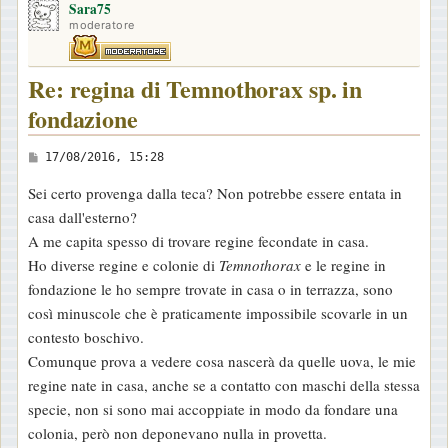
Sara75
p
moderatore
Re: regina di Temnothorax sp. in
fondazione
M
17/08/2016, 15:28
e
Sei certo provenga dalla teca? Non potrebbe essere entata in
s
casa dall'esterno?
s
A me capita spesso di trovare regine fecondate in casa.
a
Ho diverse regine e colonie di
Temnothorax
e le regine in
g
fondazione le ho sempre trovate in casa o in terrazza, sono
g
così minuscole che è praticamente impossibile scovarle in un
i
contesto boschivo.
o
Comunque prova a vedere cosa nascerà da quelle uova, le mie
regine nate in casa, anche se a contatto con maschi della stessa
specie, non si sono mai accoppiate in modo da fondare una
colonia, però non deponevano nulla in provetta.