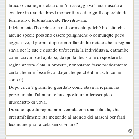
braccio
una regina alata che "mi assaggiava"; era riuscita a
evadere in uno dei brevi momenti in cui tolgo il coperchio dal
formicaio e fortunatamente l'ho ritrovata.
Inizialmente l'ho reinserita nel formicaio poichè ho letto che
alcune specie possono essere poliginiche o comunque poco
aggressive, il giorno dopo controllando ho notato che la regina
stava per le sue e quando un'operaia la individuava, entrambe
cominciavano ad agitarsi; da qui la decisione di spostare la
regina ancora alata in provetta, nonostante fosse praticamente
certo che non fosse feconda(anche perchè di maschi ce ne
sono 0).
Dopo circa 7 giorni ho guardato come stava la regina: ha
perso un ala, l'altra no, e ha deposto un microscopico
mucchietto di uova.
Dunque, questa regina non feconda con una sola ala, che
presumibilmente sta mettendo al mondo dei maschi per farsi
fecondare può farcela senza volare?
T
o