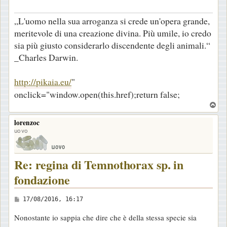
„L'uomo nella sua arroganza si crede un'opera grande,
meritevole di una creazione divina. Più umile, io credo
sia più giusto considerarlo discendente degli animali.“
_Charles Darwin.
http://pikaia.eu/
"
onclick="window.open(this.href);return false;
T
o
lorenzoc
p
uovo
Re: regina di Temnothorax sp. in
fondazione
M
17/08/2016, 16:17
e
Nonostante io sappia che dire che è della stessa specie sia
s