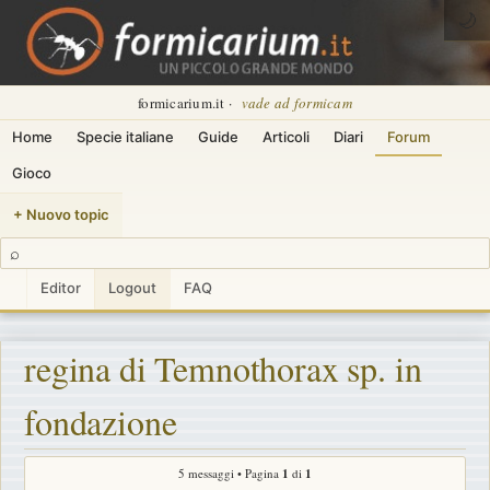
🌙
formicarium.it ·
vade ad formicam
Home
Specie italiane
Guide
Articoli
Diari
Forum
Gioco
+ Nuovo topic
⌕
Editor
Logout
FAQ
regina di Temnothorax sp. in
fondazione
5 messaggi • Pagina
1
di
1