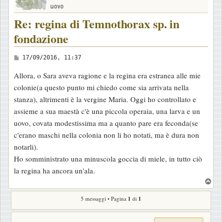
Re: regina di Temnothorax sp. in
fondazione
M
17/09/2016, 11:37
e
Allora, o Sara aveva ragione e la regina era estranea alle mie
s
colonie(a questo punto mi chiedo come sia arrivata nella
s
stanza), altrimenti è la vergine Maria. Oggi ho controllato e
a
assieme a sua maestà c'è una piccola operaia, una larva e un
g
uovo, covata modestissima ma a quanto pare era feconda(se
g
c'erano maschi nella colonia non li ho notati, ma è dura non
i
notarli).
o
Ho somministrato una minuscola goccia di miele, in tutto ciò
la regina ha ancora un'ala.
T
o
5 messaggi • Pagina
1
di
1
p