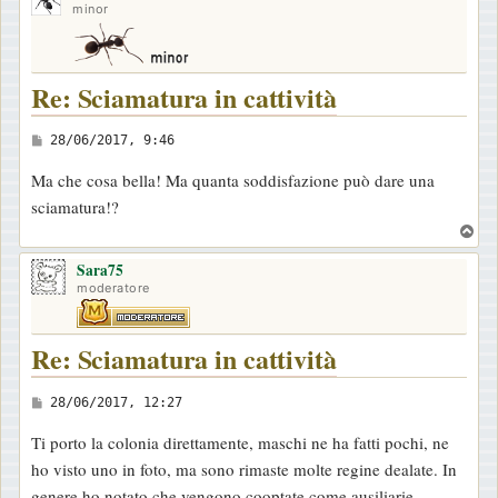
minor
Re: Sciamatura in cattività
M
28/06/2017, 9:46
e
Ma che cosa bella! Ma quanta soddisfazione può dare una
s
sciamatura!?
s
T
a
o
g
Sara75
p
moderatore
g
i
Re: Sciamatura in cattività
o
M
28/06/2017, 12:27
e
Ti porto la colonia direttamente, maschi ne ha fatti pochi, ne
s
ho visto uno in foto, ma sono rimaste molte regine dealate. In
s
genere ho notato che vengono cooptate come ausiliarie