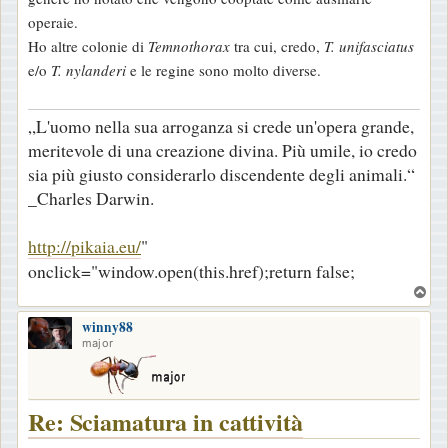
a
operaie.
g
Ho altre colonie di
Temnothorax
tra cui, credo,
T. unifasciatus
g
e/o
T. nylanderi
e le regine sono molto diverse.
i
o
„L'uomo nella sua arroganza si crede un'opera grande,
meritevole di una creazione divina. Più umile, io credo
sia più giusto considerarlo discendente degli animali.“
_Charles Darwin.
http://pikaia.eu/
"
onclick="window.open(this.href);return false;
T
o
winny88
p
major
Re: Sciamatura in cattività