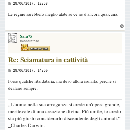
M
28/06/2017, 12:58
e
Le regine sarebbero meglio alate se ce ne è ancora qualcuna.
s
s
T
a
o
Sara75
p
g
moderatore
g
i
Re: Sciamatura in cattività
o
M
28/06/2017, 14:50
e
Forse qualche ritardataria, ma devo allora isolarla, perché si
s
dealano sempre.
s
a
„L'uomo nella sua arroganza si crede un'opera grande,
g
meritevole di una creazione divina. Più umile, io credo
g
sia più giusto considerarlo discendente degli animali.“
i
_Charles Darwin.
o