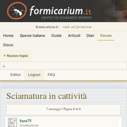
🌙
formicarium.it ·
vade ad formicam
Home
Specie italiane
Guide
Articoli
Diari
Forum
Gioco
+ Nuovo topic
⌕
Editor
Logout
FAQ
Sciamatura in cattività
7 messaggi • Pagina
1
di
1
Sara75
moderatore