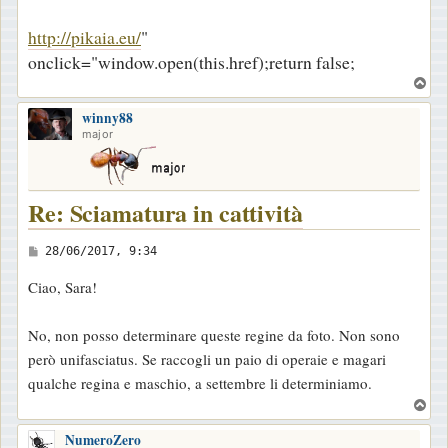
http://pikaia.eu/
"
onclick="window.open(this.href);return false;
T
o
winny88
p
major
Re: Sciamatura in cattività
M
28/06/2017, 9:34
e
Ciao, Sara!
s
s
No, non posso determinare queste regine da foto. Non sono
a
però unifasciatus. Se raccogli un paio di operaie e magari
g
qualche regina e maschio, a settembre li determiniamo.
g
T
i
o
o
NumeroZero
p