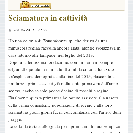
Sciamatura in cattività
M
28/06/2017, 8:33
e
Ho una colonia di
Temnothorax
sp. che deriva da una
s
minuscola regina raccolta ancora alata, mentre svolazzava in
s
casa intorno alle lampade, nel luglio del 2013.
a
Dopo una lentissima fondazione, con un numero sempre
g
esiguo di operaie per un paio di anni, la colonia ha avuto
g
un'esplosione demografica alla fine del 2015, riuscendo a
i
produrre i primi sessuati già nella tarda primavera dell'anno
o
scorso, anche se solo poche decine di maschi e regine.
Finalmente questa primavera ho potuto assistere alla nascita
della prima consistente popolazione di regine e alla loro
sciamatura pochi giorni fa, in concomitanza con l'arrivo delle
piogge.
La colonia è stata alloggiata per i primi anni in una semplice