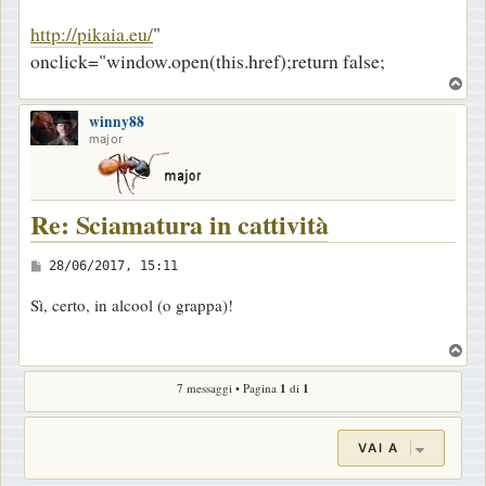
http://pikaia.eu/
"
onclick="window.open(this.href);return false;
T
o
winny88
p
major
Re: Sciamatura in cattività
M
28/06/2017, 15:11
e
Sì, certo, in alcool (o grappa)!
s
s
T
a
o
7 messaggi • Pagina
1
di
1
p
g
g
i
VAI A
o