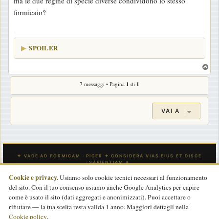
ma le due regine di specie diverse condividono lo stesso
a
formicaio?
g
g
i
SPOILER
o
T
o
7 messaggi • Pagina
1
di
1
p
VAI A
Cookie e privacy.
Usiamo solo cookie tecnici necessari al funzionamento
del sito. Con il tuo consenso usiamo anche Google Analytics per capire
INDICE
CONTATTACI
Tutti gli orari sono
UTC
come è usato il sito (dati aggregati e anonimizzati). Puoi accettare o
rifiutare — la tua scelta resta valida 1 anno. Maggiori dettagli nella
Powered by
phpBB
® Forum Software © phpBB Limited
Cookie policy
.
Traduzione Italiana
phpBB-Store.it
basata su
phpBBItalia.net
2017