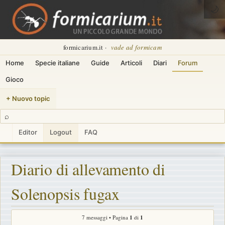
🌙
formicarium.it ·
vade ad formicam
Home
Specie italiane
Guide
Articoli
Diari
Forum
Gioco
+ Nuovo topic
⌕
Editor
Logout
FAQ
Diario di allevamento di
Solenopsis fugax
7 messaggi • Pagina
1
di
1