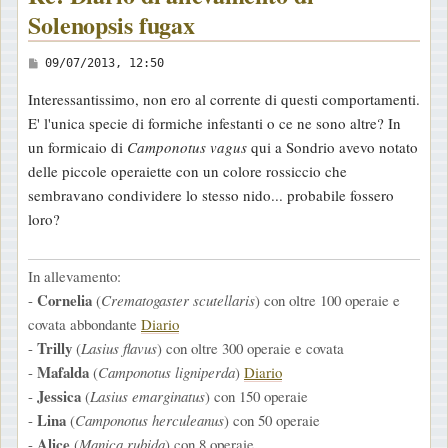
Solenopsis fugax
M
09/07/2013, 12:50
e
Interessantissimo, non ero al corrente di questi comportamenti.
s
E' l'unica specie di formiche infestanti o ce ne sono altre? In
s
un formicaio di
Camponotus vagus
qui a Sondrio avevo notato
a
delle piccole operaiette con un colore rossiccio che
g
sembravano condividere lo stesso nido... probabile fossero
g
loro?
i
o
In allevamento:
Cornelia
-
(
Crematogaster scutellaris
) con oltre 100 operaie e
covata abbondante
Diario
Trilly
-
(
Lasius flavus
) con oltre 300 operaie e covata
Mafalda
-
(
Camponotus ligniperda
)
Diario
Jessica
-
(
Lasius emarginatus
) con 150 operaie
Lina
-
(
Camponotus herculeanus
) con 50 operaie
Alice
-
(
Manica rubida
) con 8 operaie