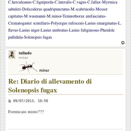
C.herculeanus-C.ligniperda-C.lateralis-C.vagus-C.fallax-Myrmica
sabuleti-Dolicoderus quadripunctatus-M.scabrinodis-Messor
capitatus-M.wasmanni-M.minor-Temnothorax unifasciatus-
Crematogaster scutellaris-Polyergus rufescens-Lasius emarginatus-L.
flavus-Lasius niger-Lasius umbratus-Lasius fuliginosus-Pheidole
pallidula-Solenopsis fugax
T
o
tulindo
p
minor
Re: Diario di allevamento di
Solenopsis fugax
M
09/07/2013, 10:50
e
Formicaio misto???
s
s
a