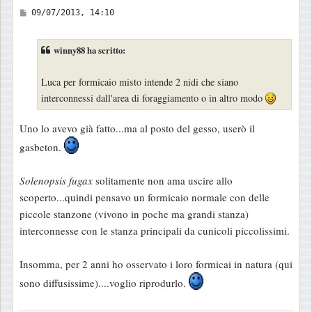
M
09/07/2013, 14:10
e
s
winny88 ha scritto:
s
a
Luca per formicaio misto intende 2 nidi che siano
g
interconnessi dall'area di foraggiamento o in altro modo
g
i
Uno lo avevo già fatto...ma al posto del gesso, userò il
o
gasbeton.
Solenopsis fugax
solitamente non ama uscire allo
scoperto...quindi pensavo un formicaio normale con delle
piccole stanzone (vivono in poche ma grandi stanza)
interconnesse con le stanza principali da cunicoli piccolissimi.
Insomma, per 2 anni ho osservato i loro formicai in natura (qui
sono diffusissime)....voglio riprodurlo.