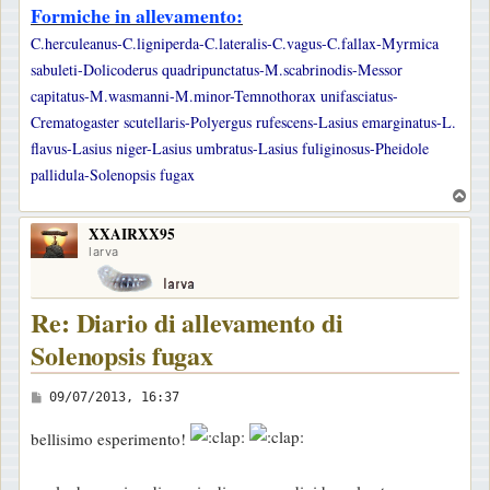
Formiche in allevamento:
C.herculeanus-C.ligniperda-C.lateralis-C.vagus-C.fallax-Myrmica
sabuleti-Dolicoderus quadripunctatus-M.scabrinodis-Messor
capitatus-M.wasmanni-M.minor-Temnothorax unifasciatus-
Crematogaster scutellaris-Polyergus rufescens-Lasius emarginatus-L.
flavus-Lasius niger-Lasius umbratus-Lasius fuliginosus-Pheidole
pallidula-Solenopsis fugax
T
o
XXAIRXX95
p
larva
Re: Diario di allevamento di
Solenopsis fugax
M
09/07/2013, 16:37
e
bellisimo esperimento!
s
s