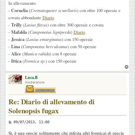
In allevamento:
g
Cornelia
-
(
Crematogaster scutellaris
) con oltre 100 operaie e
g
covata abbondante
Diario
i
Trilly
-
(
Lasius flavus
) con oltre 300 operaie e covata
o
Mafalda
-
(
Camponotus ligniperda
)
Diario
Jessica
-
(
Lasius emarginatus
) con 150 operaie
Lina
-
(
Camponotus herculeanus
) con 50 operaie
Alice
-
(
Manica rubida
) con 8 operaie
Ittica
-
(
Formica sp.
) con 150 operaie
T
o
Luca.B
p
moderatore
Re: Diario di allevamento di
Solenopsis fugax
M
09/07/2013, 11:00
e
Si, è una specie solitamente che infesta altri formicai di specie