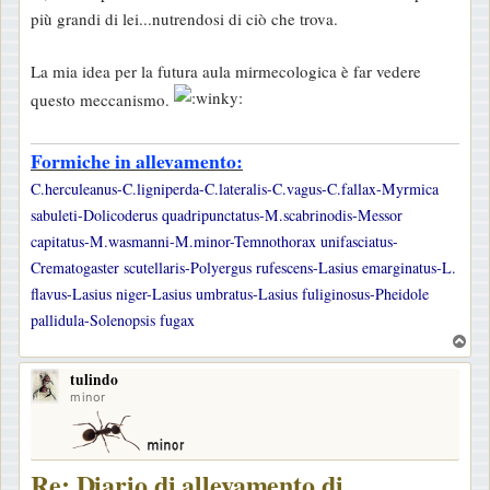
s
più grandi di lei...nutrendosi di ciò che trova.
s
a
La mia idea per la futura aula mirmecologica è far vedere
g
questo meccanismo.
g
i
Formiche in allevamento:
o
C.herculeanus-C.ligniperda-C.lateralis-C.vagus-C.fallax-Myrmica
sabuleti-Dolicoderus quadripunctatus-M.scabrinodis-Messor
capitatus-M.wasmanni-M.minor-Temnothorax unifasciatus-
Crematogaster scutellaris-Polyergus rufescens-Lasius emarginatus-L.
flavus-Lasius niger-Lasius umbratus-Lasius fuliginosus-Pheidole
pallidula-Solenopsis fugax
T
o
tulindo
p
minor
Re: Diario di allevamento di