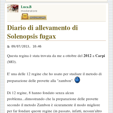
Luca.B
moderatore
Diario di allevamento di
Solenopsis fugax
M
09/07/2013, 10:46
e
2012
Carpi
Questa regina è stata trovata da me a ottobre del
a
s
(MO).
s
a
E' una delle 12 regine che ho usato per studiare il metodo di
g
preparazione delle provette alla "zambon".
g
i
Di 12 regine, 8 hanno fondato senza alcun
o
problema...dimostrando che la preparazione delle provette
secondo il metodo Zambon è sicuramente il modo migliore
per far fondare queste regine (in passato, infatti, nessun'altro