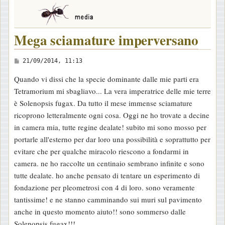
Mega sciamature imperversano
M
21/09/2014, 11:13
e
Quando vi dissi che la specie dominante dalle mie parti era
s
Tetramorium mi sbagliavo... La vera imperatrice delle mie terre
s
è Solenopsis fugax. Da tutto il mese immense sciamature
a
ricoprono letteralmente ogni cosa. Oggi ne ho trovate a decine
g
in camera mia, tutte regine dealate! subito mi sono mosso per
g
portarle all'esterno per dar loro una possibilità e soprattutto per
i
evitare che per qualche miracolo riescono a fondarmi in
o
camera. ne ho raccolte un centinaio sembrano infinite e sono
tutte dealate. ho anche pensato di tentare un esperimento di
fondazione per pleometrosi con 4 di loro. sono veramente
tantissime! e ne stanno camminando sui muri sul pavimento
anche in questo momento aiuto!! sono sommerso dalle
Solenopsis fugax!!!