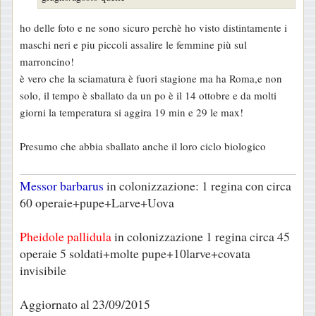
g
g
ho delle foto e ne sono sicuro perchè ho visto distintamente i
i
maschi neri e piu piccoli assalire le femmine più sul
o
marroncino!
è vero che la sciamatura è fuori stagione ma ha Roma,e non
solo, il tempo è sballato da un po è il 14 ottobre e da molti
giorni la temperatura si aggira 19 min e 29 le max!
Presumo che abbia sballato anche il loro ciclo biologico
Messor barbarus
in colonizzazione: 1 regina con circa
60 operaie+pupe+Larve+Uova
Pheidole pallidula
in colonizzazione 1 regina circa 45
operaie 5 soldati+molte pupe+10larve+covata
invisibile
Aggiornato al 23/09/2015