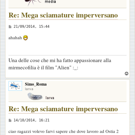
Re: Mega sciamature imperversano
M
21/09/2014, 15:44
e
ahahah
s
s
a
Una delle cose che mi ha fatto appassionare alla
g
mirmecofilia è il film "Alien" :_:
g
T
i
o
o
Simo_Roma
p
larva
Re: Mega sciamature imperversano
M
14/10/2014, 16:21
e
ciao ragazzi volevo farvi sapere che dove lavoro ad Ostia 2
s