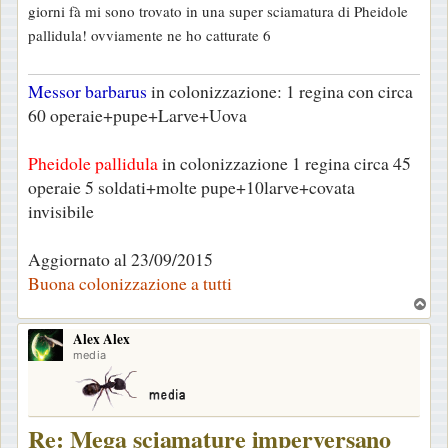
giorni fà mi sono trovato in una super sciamatura di Pheidole
s
pallidula! ovviamente ne ho catturate 6
a
g
Messor barbarus
in colonizzazione: 1 regina con circa
g
60 operaie+pupe+Larve+Uova
i
o
Pheidole pallidula
in colonizzazione 1 regina circa 45
operaie 5 soldati+molte pupe+10larve+covata
invisibile
Aggiornato al 23/09/2015
Buona colonizzazione a tutti
T
o
Alex Alex
p
media
Re: Mega sciamature imperversano