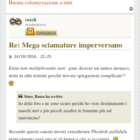
Buona colonizzazione a tutti
T
o
entoK
p
moderatore
Re: Mega sciamature imperversano
M
14/10/2014, 22:25
e
Entia non multiplicanda sunt
..pare dicesse un antico monaco,
s
detta in altri termini perché trovare spiegazioni complicate!?
s
a
g
Simo_Roma ha scritto:
g
ho delle foto e ne sono sicuro perchè ho visto distintamente i
i
maschi neri e piu piccoli assalire le femmine più sul
o
marroncino!
Secondo questi canoni dovrei considerare
Pheidole pallidula
praticamente ogni specie di formica che si accoppia..