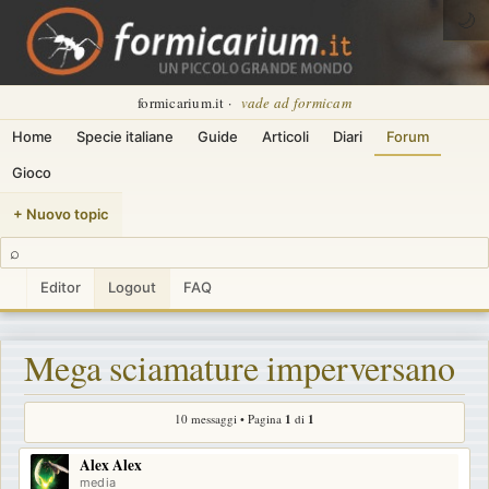
🌙
formicarium.it ·
vade ad formicam
Home
Specie italiane
Guide
Articoli
Diari
Forum
Gioco
+ Nuovo topic
⌕
Editor
Logout
FAQ
Mega sciamature imperversano
10 messaggi • Pagina
1
di
1
Alex Alex
media