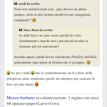
s
entoK ha scritto:
s
Entia non multiplicanda sunt
..pare dicesse un antico
a
monaco, detta in altri termini perché trovare spiegazioni
g
complicate!?
g
i
Simo_Roma ha scritto:
ho delle foto e ne sono sicuro perchè ho visto
o
distintamente i maschi neri e piu piccoli assalire le
femmine più sul marroncino!
Secondo questi canoni dovrei considerare
Pheidole pallidula
praticamente ogni specie di formica che si accoppia..
no per carità
ma la conformazione ed il colore delle
pricipesse alate sembrano quelle mi adopero per caricare le
foto sul mio diario
Messor barbarus
in colonizzazione: 1 regina con circa
60 operaie+pupe+Larve+Uova