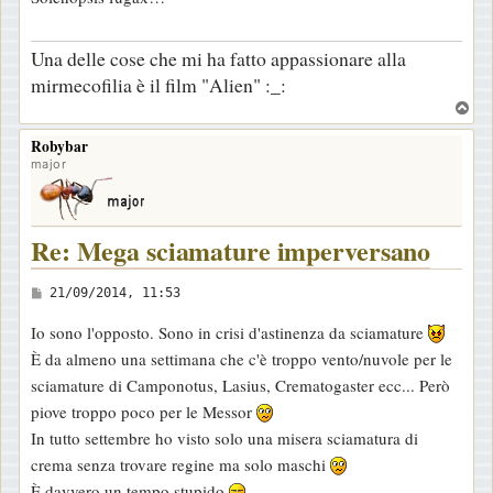
Una delle cose che mi ha fatto appassionare alla
mirmecofilia è il film "Alien" :_:
T
o
Robybar
p
major
Re: Mega sciamature imperversano
M
21/09/2014, 11:53
e
Io sono l'opposto. Sono in crisi d'astinenza da sciamature
s
È da almeno una settimana che c'è troppo vento/nuvole per le
s
sciamature di Camponotus, Lasius, Crematogaster ecc... Però
a
piove troppo poco per le Messor
g
In tutto settembre ho visto solo una misera sciamatura di
g
crema senza trovare regine ma solo maschi
i
È davvero un tempo stupido