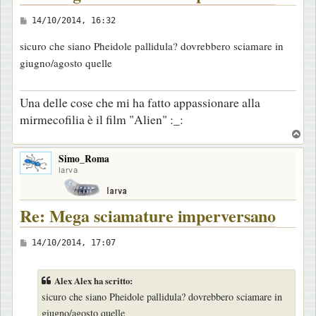
M
14/10/2014, 16:32
e
sicuro che siano Pheidole pallidula? dovrebbero sciamare in
s
giugno/agosto quelle
s
a
Una delle cose che mi ha fatto appassionare alla
g
mirmecofilia è il film "Alien" :_:
g
T
i
o
o
Simo_Roma
p
larva
Re: Mega sciamature imperversano
M
14/10/2014, 17:07
e
s
Alex Alex ha scritto:
s
sicuro che siano Pheidole pallidula? dovrebbero sciamare in
a
giugno/agosto quelle