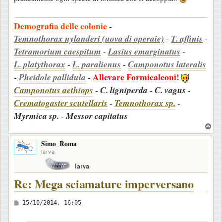
Demografia delle colonie
-
Temnothorax nylanderi (uova di operaie)
-
T. affinis
-
Tetramorium caespitum
-
Lasius emarginatus
-
L. platythorax
-
L. paralienus
-
Camponotus lateralis
Allevare Formicaleoni!
-
Pheidole pallidula
-
Camponotus aethiops
-
C. ligniperda
-
C. vagus
-
Crematogaster scutellaris
-
Temnothorax sp.
-
Myrmica sp.
-
Messor capitatus
T
o
Simo_Roma
p
larva
Re: Mega sciamature imperversano
M
15/10/2014, 16:05
e