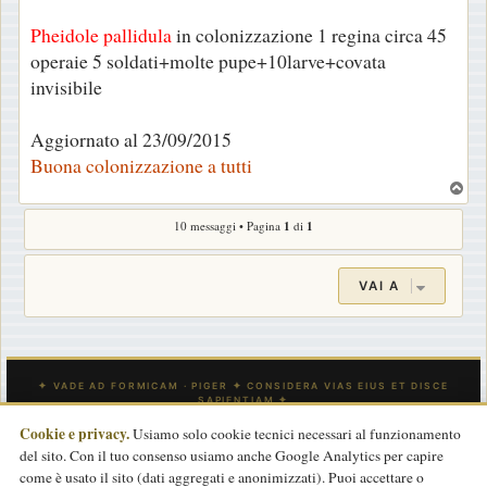
Pheidole pallidula
in colonizzazione 1 regina circa 45
operaie 5 soldati+molte pupe+10larve+covata
invisibile
Aggiornato al 23/09/2015
Buona colonizzazione a tutti
T
o
10 messaggi • Pagina
1
di
1
p
VAI A
Cookie e privacy.
Usiamo solo cookie tecnici necessari al funzionamento
del sito. Con il tuo consenso usiamo anche Google Analytics per capire
INDICE
CONTATTACI
Tutti gli orari sono
UTC
come è usato il sito (dati aggregati e anonimizzati). Puoi accettare o