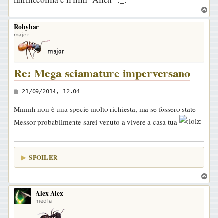
i
T
o
o
Robybar
p
major
Re: Mega sciamature imperversano
M
21/09/2014, 12:04
e
Mmmh non è una specie molto richiesta, ma se fossero state
s
Messor probabilmente sarei venuto a vivere a casa tua
s
a
g
SPOILER
g
i
T
o
o
Alex Alex
p
media