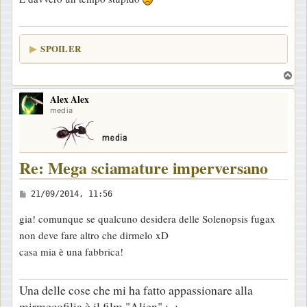
o
SPOILER
T
o
Alex Alex
p
media
Re: Mega sciamature imperversano
M
21/09/2014, 11:56
e
gia! comunque se qualcuno desidera delle Solenopsis fugax
s
non deve fare altro che dirmelo xD
s
casa mia è una fabbrica!
a
g
Una delle cose che mi ha fatto appassionare alla
g
mirmecofilia è il film "Alien" :_: