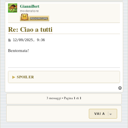
o
g
GianniBert
p
moderatore
g
i
Re: Ciao a tutti
o
M
12/09/2025, 9:36
e
Bentornata!
s
s
a
g
SPOILER
g
i
T
o
o
3 messaggi • Pagina
1
di
1
p
VAI A