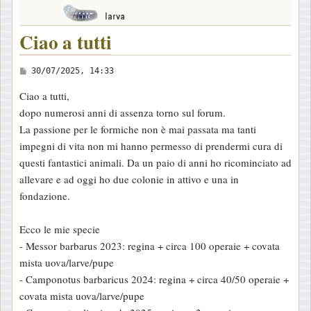
Ciao a tutti
M
30/07/2025, 14:33
e
Ciao a tutti,
s
dopo numerosi anni di assenza torno sul forum.
s
La passione per le formiche non è mai passata ma tanti
a
impegni di vita non mi hanno permesso di prendermi cura di
g
questi fantastici animali. Da un paio di anni ho ricominciato ad
g
allevare e ad oggi ho due colonie in attivo e una in
i
fondazione.
o
Ecco le mie specie
- Messor barbarus 2023: regina + circa 100 operaie + covata
mista uova/larve/pupe
- Camponotus barbaricus 2024: regina + circa 40/50 operaie +
covata mista uova/larve/pupe