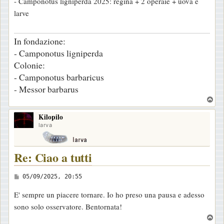
- Camponotus ligniperda 2025: regina + 2 operaie + uova e
larve
In fondazione:
- Camponotus ligniperda
Colonie:
- Camponotus barbaricus
- Messor barbarus
T
o
Kilopilo
p
larva
Re: Ciao a tutti
M
05/09/2025, 20:55
e
E' sempre un piacere tornare. Io ho preso una pausa e adesso
s
sono solo osservatore. Bentornata!
s
T
a