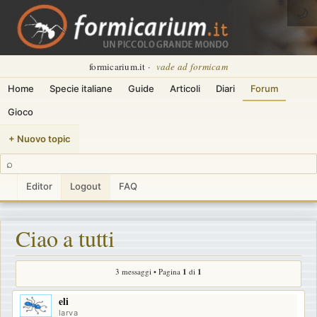
🌙
formicarium.it ·
vade ad formicam
Home
Specie italiane
Guide
Articoli
Diari
Forum
Gioco
+ Nuovo topic
⌕
Editor
Logout
FAQ
Ciao a tutti
3 messaggi • Pagina
1
di
1
eli
larva