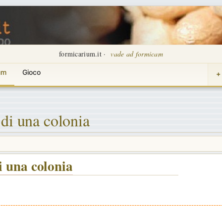
formicarium.it ·
vade ad formicam
um
Gioco
+
 di una colonia
i una colonia
------------------------------------------------------------------------------------------