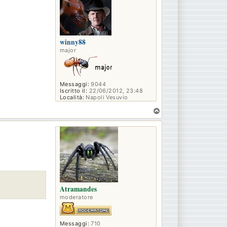
winny88
major
Messaggi:
9044
Iscritto il:
22/06/2012, 23:48
Località:
Napoli Vesuvio
T
o
p
Atramandes
moderatore
Messaggi:
710