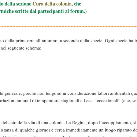
lo della sezione
Cura della colonia
,
che
rmiche scritte dai partecipanti al forum.)
------------------------------------------------------------------------------------------
o dalla primavera all’autunno, a seconda della specie. Ogni specie ha inf
i nel seguente schema:
lo generale, poiché non tengono in considerazione fattori ambientali qua
iazioni annuali di temperature stagionali e i casi “eccezionali” (che, se
delicato della vita di una colonia. La Regina, dopo l’accoppiamento, si s
 distanza di qualche giorno) e cerca immediatamente un luogo riparato do
. Può rifugiarsi sotto una pietra, dentro una galla o, più comunemente, 