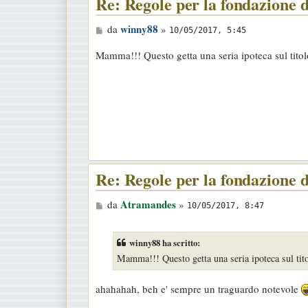
Re: Regole per la fondazione d
M
winny88
da
»
10/05/2017, 5:45
e
Mamma!!! Questo getta una seria ipoteca sul tito
s
s
a
g
g
i
o
Re: Regole per la fondazione d
M
Atramandes
da
»
10/05/2017, 8:47
e
s
winny88 ha scritto:
s
Mamma!!! Questo getta una seria ipoteca sul tit
a
g
ahahahah, beh e' sempre un traguardo notevole
g