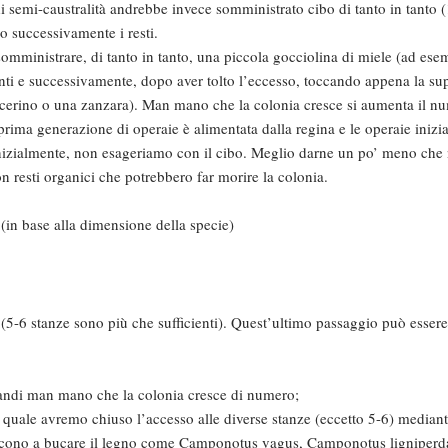
i semi-caustralità andrebbe invece somministrato cibo di tanto in tanto 
o successivamente i resti.
 somministrare, di tanto in tanto, una piccola gocciolina di miele (ad ese
i e successivamente, dopo aver tolto l’eccesso, toccando appena la supe
scerino o una zanzara). Man mano che la colonia cresce si aumenta il n
rima generazione di operaie è alimentata dalla regina e le operaie inizia
nizialmente, non esageriamo con il cibo. Meglio darne un po’ meno che 
on resti organici che potrebbero far morire la colonia.
in base alla dimensione della specie)
 (5-6 stanze sono più che sufficienti). Quest’ultimo passaggio può essere
grandi man mano che la colonia cresce di numero;
 quale avremo chiuso l’accesso alle diverse stanze (eccetto 5-6) mediant
escono a bucare il legno come Camponotus vagus, Camponotus ligniperd