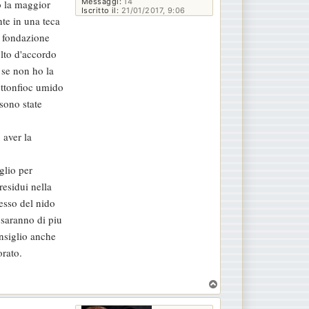
Messaggi:
14
o la maggior
Iscritto il:
21/01/2017, 9:06
nte in una teca
a fondazione
lto d'accordo
 se non ho la
ottonfioc umido
 sono state
 aver la
glio per
residui nella
resso del nido
 saranno di piu
onsiglio anche
orato.
T
o
p