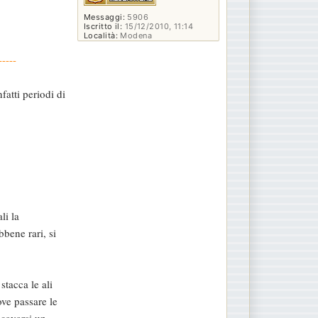
Messaggi:
5906
Iscritto il:
15/12/2010, 11:14
Località:
Modena
-----
atti periodi di
li la
bbene rari, si
tacca le ali
ve passare le
scavarsi un