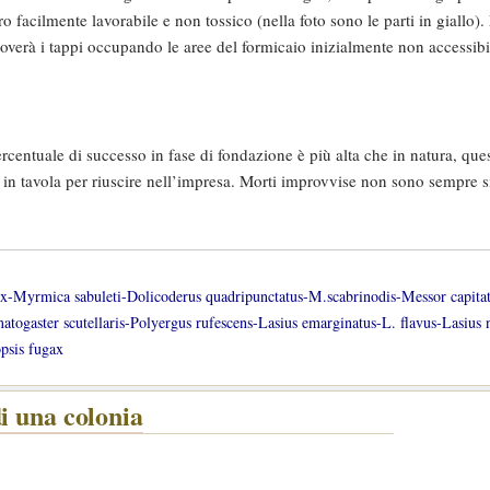
ro facilmente lavorabile e non tossico (nella foto sono le parti in giallo).
overà i tappi occupando le aree del formicaio inizialmente non accessibil
rcentuale di successo in fase di fondazione è più alta che in natura, que
te in tavola per riuscire nell’impresa. Morti improvvise non sono sempre 
lax-Myrmica sabuleti-Dolicoderus quadripunctatus-M.scabrinodis-Messor capita
gaster scutellaris-Polyergus rufescens-Lasius emarginatus-L. flavus-Lasius n
psis fugax
i una colonia