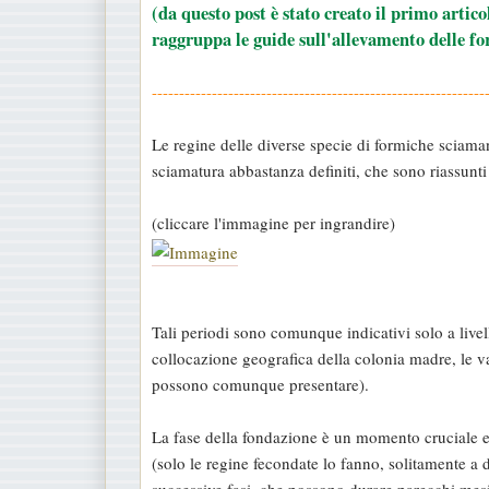
(da questo post è stato creato il primo artico
a
raggruppa le guide sull'allevamento delle fo
g
g
-------------------------------------------------------------
i
o
Le regine delle diverse specie di formiche sciaman
sciamatura abbastanza definiti, che sono riassunt
(cliccare l'immagine per ingrandire)
Tali periodi sono comunque indicativi solo a livel
collocazione geografica della colonia madre, le var
possono comunque presentare).
La fase della fondazione è un momento cruciale e 
(solo le regine fecondate lo fanno, solitamente a
successive fasi, che possono durare parecchi mesi