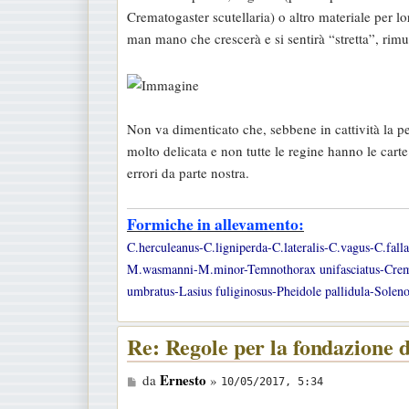
Crematogaster scutellaria) o altro materiale per lo
man mano che crescerà e si sentirà “stretta”, rimu
Non va dimenticato che, sebbene in cattività la pe
molto delicata e non tutte le regine hanno le car
errori da parte nostra.
Formiche in allevamento:
C.herculeanus-C.ligniperda-C.lateralis-C.vagus-C.fal
M.wasmanni-M.minor-Temnothorax unifasciatus-Cremato
umbratus-Lasius fuliginosus-Pheidole pallidula-Soleno
Re: Regole per la fondazione d
M
Ernesto
da
»
10/05/2017, 5:34
e