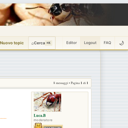
🌙
 Nuovo topic
⌕
Editor
Logout
FAQ
Cerca
⌘K
8 messaggi • Pagina
1
di
1
Luca.B
-----
moderatore