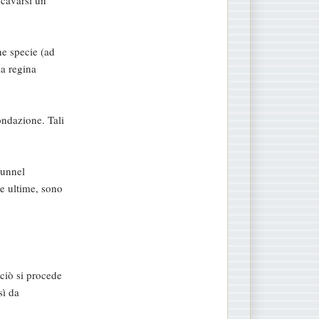
ne specie (ad
la regina
ondazione. Tali
tunnel
te ultime, sono
 ciò si procede
sì da