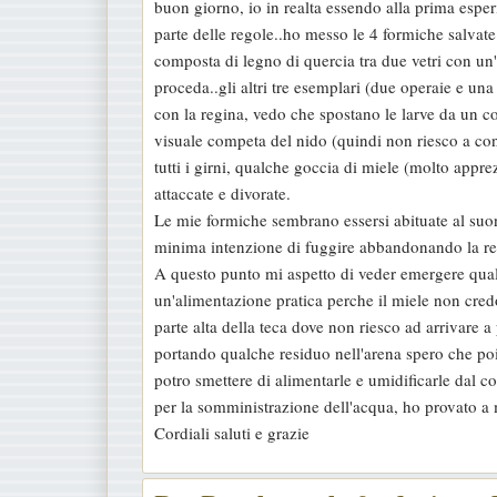
buon giorno, io in realta essendo alla prima espe
s
parte delle regole..ho messo le 4 formiche salvate
s
composta di legno di quercia tra due vetri con u
a
proceda..gli altri tre esemplari (due operaie e 
g
con la regina, vedo che spostano le larve da un c
g
visuale competa del nido (quindi non riesco a co
i
tutti i girni, qualche goccia di miele (molto appr
o
attaccate e divorate.
Le mie formiche sembrano essersi abituate al suo
minima intenzione di fuggire abbandonando la reg
A questo punto mi aspetto di veder emergere qual
un'alimentazione pratica perche il miele non credo 
parte alta della teca dove non riesco ad arrivare a
portando qualche residuo nell'arena spero che po
potro smettere di alimentarle e umidificarle dal c
per la somministrazione dell'acqua, ho provato a m
Cordiali saluti e grazie