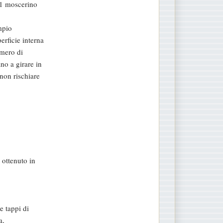
(1 moscerino
mpio
rficie interna
umero di
no a girare in
non rischiare
 ottenuto in
e tappi di
a,