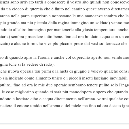
rienza sono arrivato tardi a conoscere il vostro sito quindi non conoscev
 da un ciocco di quercia che è finito nel camino quest'inverno direttame
n'arena nella parte superiore e nonostante le mie mancanze sembra che l
una piu grande ma piu piccola della regina immagino un soldato) vanno mo
ondotto all'altro immagino per mantenerle alla giusta temperatura, anche
ntarle) sembra procedere tutto bene..fino ad ora ho dato acqua con un c
ezzato) e alcune formiche vive piu piccole prese dai vasi sul terrazzo che
no di quando apro la l'arena e anche col coperchio aperto non sembrano
ina (che si fa vedere di rado).
che nuova operaia trai primi e la meta di giugno e volevo qualche consi
sia indicato come alimento unico e i piccoli insetti lasciano inevitabili 
 pulire...fino ad ora le mie due operaie sembrano tenere pulito solo l'ing
i le cose migliorino quando ci sarà piu manodopera e spero che quando
ondotto e lasciare cibo e acqua direttamente nell'arena..vorrei qualche c
ettere il cotone umido nell'arena o del miele ma fino ad ora è stato ign