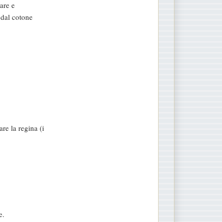
are e
 dal cotone
re la regina (i
e.