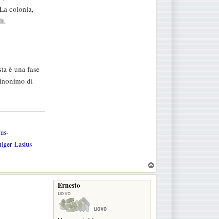
 La colonia,
i.
sta è una fase
sinonimo di
tus-
iger-Lasius
T
o
p
Ernesto
uovo