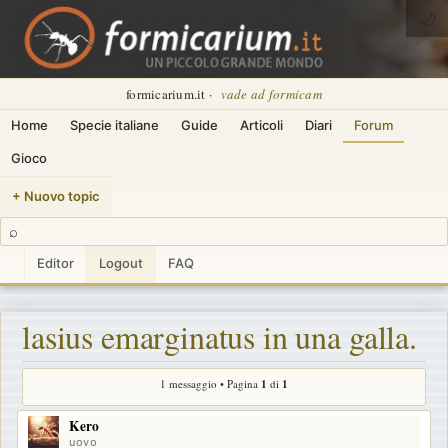
🌙
formicarium.it ·
vade ad formicam
Home
Specie italiane
Guide
Articoli
Diari
Forum
Gioco
+ Nuovo topic
⌕
Editor
Logout
FAQ
lasius emarginatus in una galla.
1 messaggio • Pagina
1
di
1
Kero
uovo