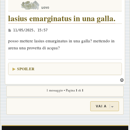
lasius emarginatus in una galla.
M
11/05/2025, 15:57
e
posso mettere lasius emarginatus in una galla? mettendo in
s
arena una provetta di acqua?
s
a
g
SPOILER
g
i
T
o
o
1 messaggio • Pagina
1
di
1
p
VAI A