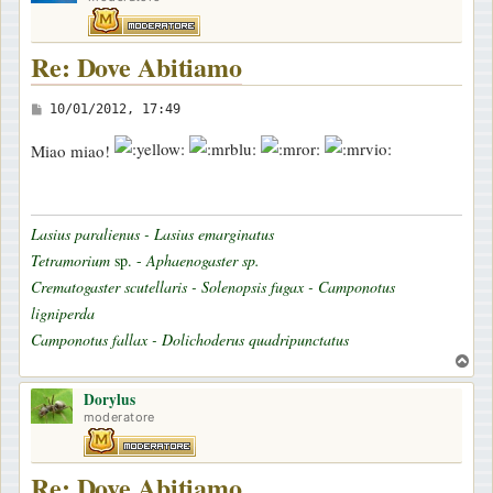
Re: Dove Abitiamo
M
10/01/2012, 17:49
e
Miao miao!
s
s
a
Lasius paralienus - Lasius emarginatus
g
Tetramorium
sp. -
Aphaenogaster sp.
g
Crematogaster scutellaris - Solenopsis fugax - Camponotus
i
ligniperda
o
Camponotus fallax - Dolichoderus quadripunctatus
T
o
Dorylus
p
moderatore
Re: Dove Abitiamo