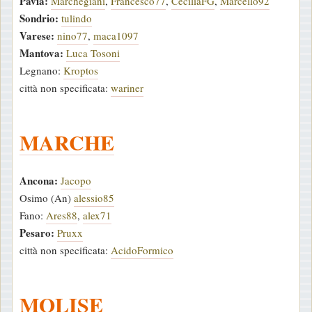
Pavia:
Marchegiani
,
Francesco77
,
CeciliaFG
,
Marcello92
Sondrio:
tulindo
Varese:
nino77
,
maca1097
Mantova:
Luca Tosoni
Legnano:
Kroptos
città non specificata:
wariner
MARCHE
Ancona:
Jacopo
Osimo (An)
alessio85
Fano:
Ares88
,
alex71
Pesaro:
Pruxx
città non specificata:
AcidoFormico
MOLISE