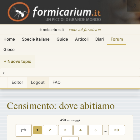
🌙
formicarium.it ·
vade ad formicam
Home
Specie italiane
Guide
Articoli
Diari
Forum
Gioco
+ Nuovo topic
⌕
Editor
Logout
FAQ
Censimento: dove abitiamo
450 messaggi
PAGINA
1
DI
30
1
2
3
4
5
…
30