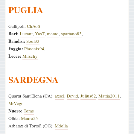
PUGLIA
Gallipoli:
ChAoS
Bari:
Lucant
,
YasT
,
memo
,
spartano83
,
Brindisi:
Soul33
Foggia:
Phoenix94
,
Lecce:
Mirschy
SARDEGNA
Quartu Sant'Elena (CA):
axsel
,
Devid
,
Julius62
,
Mattia2011
,
MrVego
Nuoro:
Toms
Olbia:
Mauro55
Arbatax di Tortolì (OG):
Mdolla