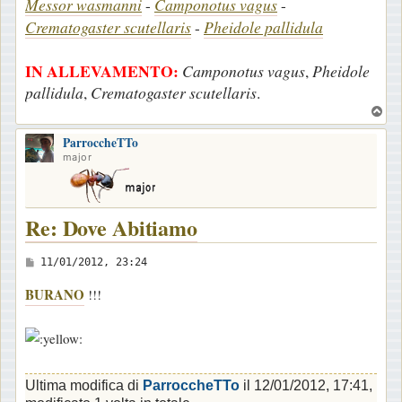
Messor wasmanni
-
Camponotus vagus
-
Crematogaster scutellaris
-
Pheidole pallidula
IN ALLEVAMENTO:
Camponotus vagus
,
Pheidole
pallidula
,
Crematogaster scutellaris
.
T
o
ParroccheTTo
p
major
Re: Dove Abitiamo
M
11/01/2012, 23:24
e
BURANO
!!!
s
s
a
g
Ultima modifica di
ParroccheTTo
il 12/01/2012, 17:41,
g