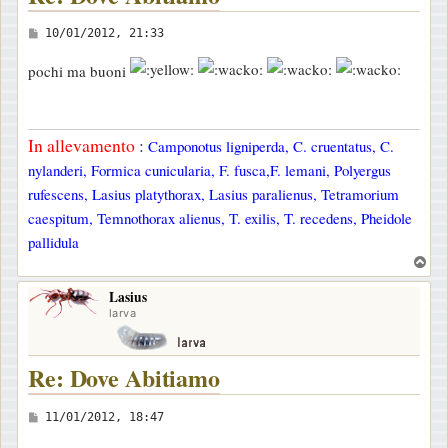
M
10/01/2012, 21:33
e
pochi ma buoni
s
s
a
In allevamento
:
Camponotus ligniperda, C. cruentatus, C.
g
nylanderi, Formica cunicularia, F. fusca,F. lemani, Polyergus
g
rufescens, Lasius platythorax, Lasius paralienus, Tetramorium
i
caespitum, Temnothorax alienus, T. exilis, T. recedens, Pheidole
o
pallidula
T
o
Lasius
p
larva
Re: Dove Abitiamo
M
11/01/2012, 18:47
e