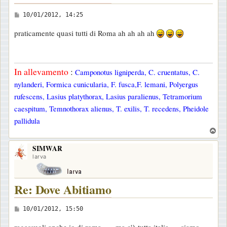
M
10/01/2012, 14:25
e
praticamente quasi tutti di Roma ah ah ah ah
s
s
a
In allevamento
:
Camponotus ligniperda, C. cruentatus, C.
g
nylanderi, Formica cunicularia, F. fusca,F. lemani, Polyergus
g
rufescens, Lasius platythorax, Lasius paralienus, Tetramorium
i
caespitum, Temnothorax alienus, T. exilis, T. recedens, Pheidole
o
pallidula
T
o
SIMWAR
p
larva
Re: Dove Abitiamo
M
10/01/2012, 15:50
e