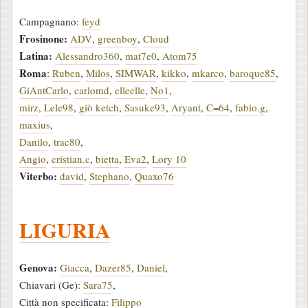
Campagnano:
feyd
Frosinone:
ADV
,
greenboy
,
Cloud
Latina:
Alessandro360
,
mat7e0
,
Atom75
Roma
:
Ruben
,
Milos
,
SIMWAR
,
kikko
,
mkarco
,
baroque85
,
GiAntCarlo
,
carlomd
,
elleelle
,
No1
,
mirz
,
Lele98
,
giò ketch
,
Sasuke93
,
Aryant
,
C=64
,
fabio.g
,
maxius
,
Danilo
,
trac80
,
Angio
,
cristian.c
,
bietta
,
Eva2
,
Lory 10
Viterbo:
david
,
Stephano
,
Quaxo76
LIGURIA
Genova:
Giacca
,
Dazer85
,
Daniel
,
Chiavari (Ge):
Sara75
,
Città non specificata:
Filippo