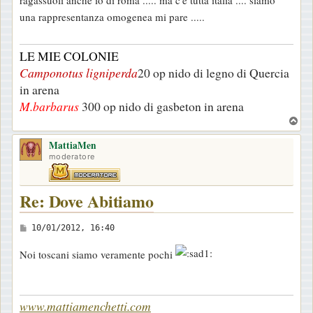
ragassuoli anche io di roma ..... ma c'è tutta italia .... siamo
s
una rappresentanza omogenea mi pare .....
s
a
LE MIE COLONIE
g
Camponotus ligniperda
20 op nido di legno di Quercia
g
in arena
i
M.barbarus
300 op nido di gasbeton in arena
o
T
o
MattiaMen
p
moderatore
Re: Dove Abitiamo
M
10/01/2012, 16:40
e
Noi toscani siamo veramente pochi
s
s
a
www.mattiamenchetti.com
g