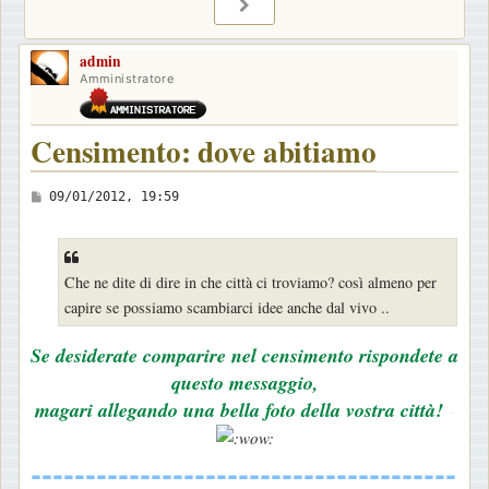
PROSSIMO
admin
Amministratore
Censimento: dove abitiamo
M
09/01/2012, 19:59
e
s
s
Che ne dite di dire in che città ci troviamo? così almeno per
a
capire se possiamo scambiarci idee anche dal vivo ..
g
g
Se desiderate comparire nel censimento rispondete a
i
questo messaggio,
o
magari allegando una bella foto della vostra città!
-
---------------------------------------