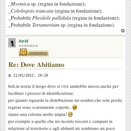
_
Myrmica
sp. (regina in fondazione);
_
Colobopsis truncata
(regina in fondazione);
_Probabile
Pheidole pallidula
(regina in fondazione);
_Probabile
Tetramorium
sp. (regina in fondazione).
T
o
david
p
moderatore
Re: Dove Abitiamo
M
11/01/2012, 19:19
e
beh,in teoria il luogo dove si vive andrebbe messo,anche per
s
facilitare i procesi di identificazione.
s
per quanto riguarda la distribuzione mi sembra che solo poche
a
regioni sono scarsamente coperte..
g
siamo una colonia molto ampia!
g
per esempio a quello che mi ricordo toscani e campani in
i
relazione al terreitorio e agli abitanti mi sembrano un poco
o