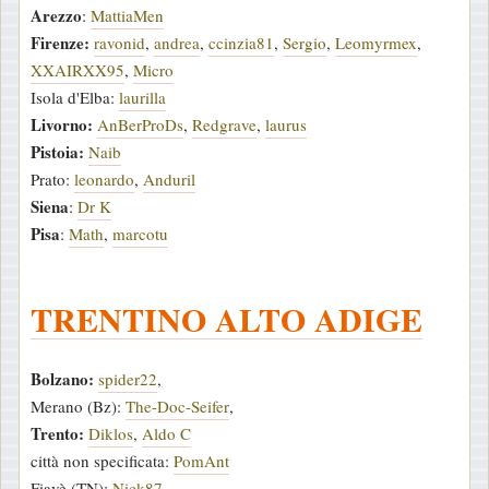
Arezzo
:
MattiaMen
Firenze:
ravonid
,
andrea
,
ccinzia81
,
Sergio
,
Leomyrmex
,
XXAIRXX95
,
Micro
Isola d'Elba:
laurilla
Livorno:
AnBerProDs
,
Redgrave
,
laurus
Pistoia:
Naib
Prato:
leonardo
,
Anduril
Siena
:
Dr K
Pisa
:
Math
,
marcotu
TRENTINO ALTO ADIGE
Bolzano:
spider22
,
Merano (Bz):
The-Doc-Seifer
,
Trento:
Diklos
,
Aldo C
città non specificata:
PomAnt
Fiavè (TN):
Nick87