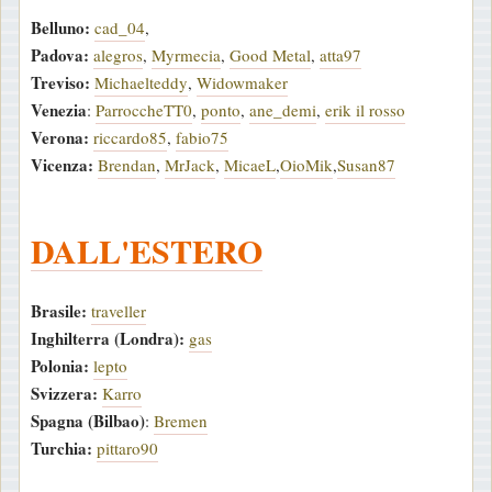
Belluno:
cad_04
,
Padova:
alegros
,
Myrmecia
,
Good Metal
,
atta97
Treviso:
Michaelteddy
,
Widowmaker
Venezia
:
ParroccheTT0
,
ponto
,
ane_demi
,
erik il rosso
Verona:
riccardo85
,
fabio75
Vicenza:
Brendan
,
MrJack
,
MicaeL
,
OioMik
,
Susan87
DALL'ESTERO
Brasile:
traveller
Inghilterra (Londra):
gas
Polonia:
lepto
Svizzera:
Karro
Spagna (Bilbao)
:
Bremen
Turchia:
pittaro90