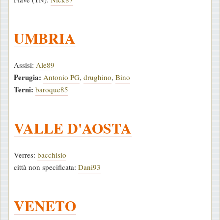
UMBRIA
Assisi:
Ale89
Perugia:
Antonio PG
,
drughino
,
Bino
Terni:
baroque85
VALLE D'AOSTA
Verres:
bacchisio
città non specificata:
Dani93
VENETO