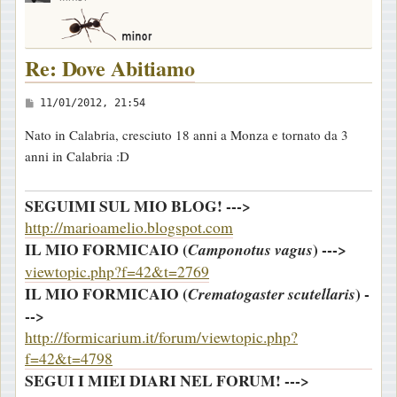
o
Re: Dove Abitiamo
M
11/01/2012, 21:54
e
Nato in Calabria, cresciuto 18 anni a Monza e tornato da 3
s
anni in Calabria :D
s
a
SEGUIMI SUL MIO BLOG! --->
g
http://marioamelio.blogspot.com
g
IL MIO FORMICAIO (
) --->
Camponotus vagus
i
viewtopic.php?f=42&t=2769
o
IL MIO FORMICAIO (
) -
Crematogaster scutellaris
-->
http://formicarium.it/forum/viewtopic.php?
f=42&t=4798
SEGUI I MIEI DIARI NEL FORUM! --->