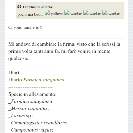
s
Dorylus ha scritto:
s
pochi ma buoni
a
g
Ci sono anche io!!
g
i
Mi andava di cambiare la firma, visto che la scrissi la
o
prima volta tanti anni fa, mi farò venire in mente
qualcosa...
-------------------------
Diari:
Diario
Formica sanguinea
.
-------------------------
Specie in allevamento:
_
Formica sanguinea
;
_
Messor capitatus
;
_
Lasius
sp.;
_
Crematogaster scutellaris
;
_
Camponotus vagus
;