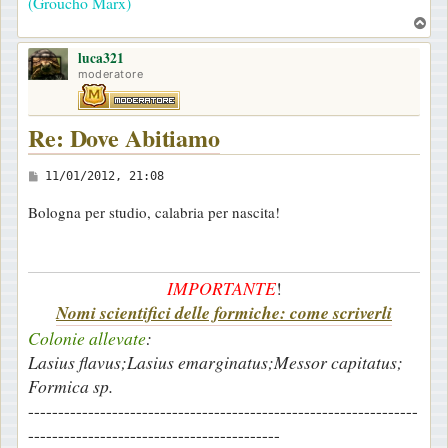
(Groucho Marx)
i
T
o
o
luca321
p
moderatore
Re: Dove Abitiamo
M
11/01/2012, 21:08
e
Bologna per studio, calabria per nascita!
s
s
a
IMPORTANTE
!
g
Nomi scientifici delle formiche: come scriverli
g
Colonie allevate
:
i
Lasius flavus;Lasius emarginatus;Messor capitatus;
o
Formica sp.
-----------------------------------------------------------------
------------------------------------------