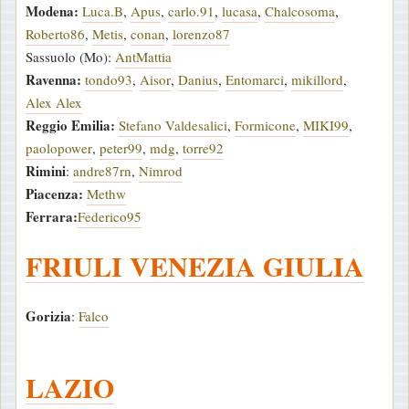
Modena:
Luca.B
,
Apus
,
carlo.91
,
lucasa
,
Chalcosoma
,
Roberto86
,
Metis
,
conan
,
lorenzo87
Sassuolo (Mo):
AntMattia
Ravenna:
tondo93
,
Aisor
,
Danius
,
Entomarci
,
mikillord
,
Alex Alex
Reggio Emilia:
Stefano Valdesalici
,
Formicone
,
MIKI99
,
paolopower
,
peter99
,
mdg
,
torre92
Rimini
:
andre87rn
,
Nimrod
Piacenza:
Methw
Ferrara:
Federico95
FRIULI VENEZIA GIULIA
Gorizia
:
Falco
LAZIO