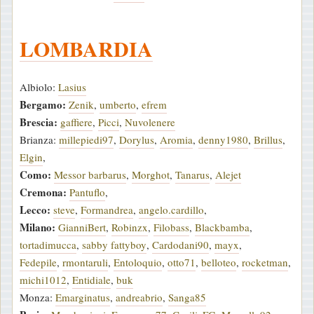
LOMBARDIA
Albiolo:
Lasius
Bergamo:
Zenik
,
umberto
,
efrem
Brescia:
gaffiere
,
Picci
,
Nuvolenere
Brianza:
millepiedi97
,
Dorylus
,
Aromia
,
denny1980
,
Brillus
,
Elgin
,
Como:
Messor barbarus
,
Morghot
,
Tanarus
,
Alejet
Cremona:
Pantuflo
,
Lecco:
steve
,
Formandrea
,
angelo.cardillo
,
Milano:
GianniBert
,
Robinzx
,
Filobass
,
Blackbamba
,
tortadimucca
,
sabby fattyboy
,
Cardodani90
,
mayx
,
Fedepile
,
rmontaruli
,
Entoloquio
,
otto71
,
belloteo
,
rocketman
,
michi1012
,
Entidiale
,
buk
Monza:
Emarginatus
,
andreabrio
,
Sanga85