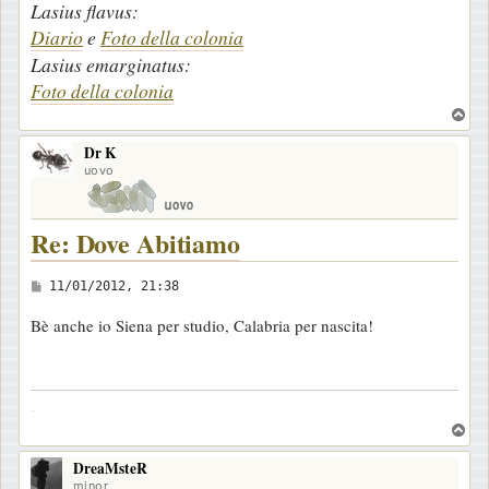
Lasius flavus:
Diario
e
Foto della colonia
Lasius emarginatus:
Foto della colonia
T
o
Dr K
p
uovo
Re: Dove Abitiamo
M
11/01/2012, 21:38
e
Bè anche io Siena per studio, Calabria per nascita!
s
s
a
-
g
T
g
o
i
DreaMsteR
p
minor