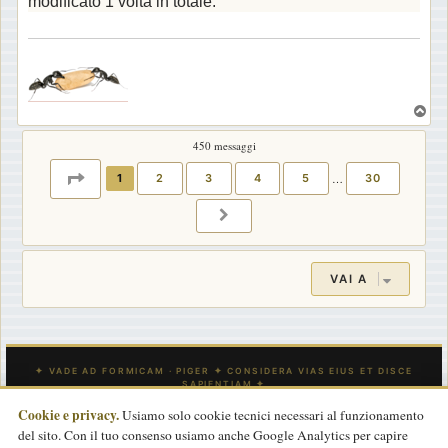
modificato 1 volta in totale.
i
o
.
T
o
450 messaggi
p
PAGINA
1
DI
30
1
2
3
4
5
…
30
PROSSIMO
VAI A
Cookie e privacy.
Usiamo solo cookie tecnici necessari al funzionamento
del sito. Con il tuo consenso usiamo anche Google Analytics per capire
INDICE
CONTATTACI
Tutti gli orari sono
UTC