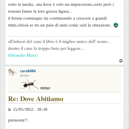
sotto la media...ma forse è solo un impressione,certo però i
romani fanno la loro grassa figura...
il forum comunque sta continuando a crescere a grandi
ritmi,chissà se tra un paio di anni come sarà la situazione..
all'infuori del cane il libro è il miglior amico dell' uomo...
dentro il cane fa troppo buio per leggere...
(Groucho Marx)
T
o
cava8484
p
minor
Re: Dove Abitiamo
M
11/01/2012, 20:28
e
piemonte!!
s