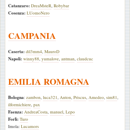
Catanzaro:
DreaMsteR
,
Robybar
Cosenza:
LUomoNero
CAMPANIA
Caserta:
dil3mm4
,
MauroD
Napoli:
winny88
,
yumalove
,
antman
,
claudcuc
EMILIA ROMAGNA
Bologna
:
zambon
,
luca321
,
Anton
,
Priscus
,
Amedeo
,
sim81
,
ilformichiere
,
pax
Faenza:
AndreaCosta
,
manuel
,
Lepo
Forlì:
Turo
Imola:
Lucamors