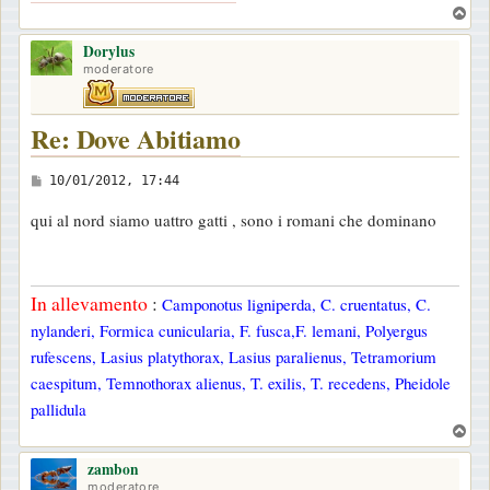
T
g
o
i
Dorylus
p
moderatore
o
Re: Dove Abitiamo
M
10/01/2012, 17:44
e
qui al nord siamo uattro gatti , sono i romani che dominano
s
s
a
In allevamento
:
Camponotus ligniperda, C. cruentatus, C.
g
nylanderi, Formica cunicularia, F. fusca,F. lemani, Polyergus
g
rufescens, Lasius platythorax, Lasius paralienus, Tetramorium
i
caespitum, Temnothorax alienus, T. exilis, T. recedens, Pheidole
o
pallidula
T
o
zambon
p
moderatore