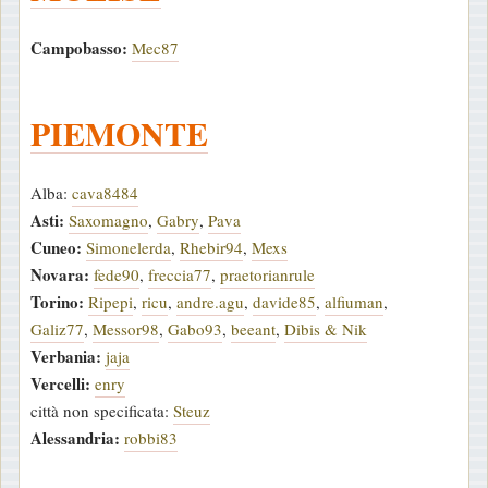
Campobasso:
Mec87
PIEMONTE
Alba:
cava8484
Asti:
Saxomagno
,
Gabry
,
Pava
Cuneo:
Simonelerda
,
Rhebir94
,
Mexs
Novara:
fede90
,
freccia77
,
praetorianrule
Torino:
Ripepi
,
ricu
,
andre.agu
,
davide85
,
alfiuman
,
Galiz77
,
Messor98
,
Gabo93
,
beeant
,
Dibis & Nik
Verbania:
jaja
Vercelli:
enry
città non specificata:
Steuz
Alessandria:
robbi83