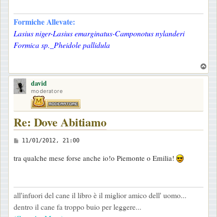
s
a
Formiche Allevate:
g
Lasius niger-Lasius emarginatus-Camponotus nylanderi
g
Formica sp._Pheidole pallidula
i
o
T
o
david
p
moderatore
Re: Dove Abitiamo
M
11/01/2012, 21:00
e
tra qualche mese forse anche io!o Piemonte o Emilia!
s
s
a
all'infuori del cane il libro è il miglior amico dell' uomo...
g
dentro il cane fa troppo buio per leggere...
g