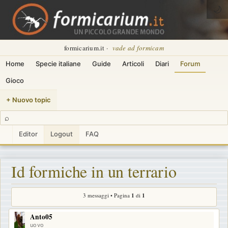
🌙
formicarium.it ·
vade ad formicam
Home
Specie italiane
Guide
Articoli
Diari
Forum
Gioco
+ Nuovo topic
⌕
Editor
Logout
FAQ
Id formiche in un terrario
3 messaggi • Pagina
1
di
1
Anto05
uovo