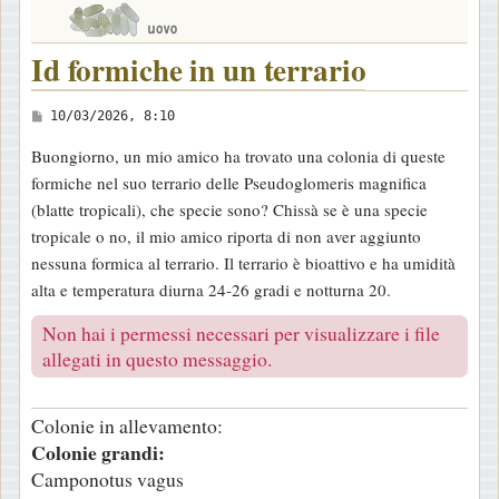
Id formiche in un terrario
M
10/03/2026, 8:10
e
Buongiorno, un mio amico ha trovato una colonia di queste
s
formiche nel suo terrario delle Pseudoglomeris magnifica
s
(blatte tropicali), che specie sono? Chissà se è una specie
a
tropicale o no, il mio amico riporta di non aver aggiunto
g
nessuna formica al terrario. Il terrario è bioattivo e ha umidità
g
alta e temperatura diurna 24-26 gradi e notturna 20.
i
o
Non hai i permessi necessari per visualizzare i file
allegati in questo messaggio.
Colonie in allevamento:
Colonie grandi:
Camponotus vagus