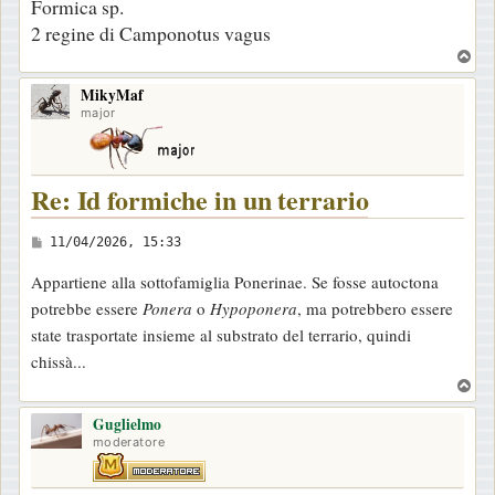
Formica sp.
2 regine di Camponotus vagus
T
o
MikyMaf
p
major
Re: Id formiche in un terrario
M
11/04/2026, 15:33
e
Appartiene alla sottofamiglia Ponerinae. Se fosse autoctona
s
potrebbe essere
Ponera
o
Hypoponera
, ma potrebbero essere
s
state trasportate insieme al substrato del terrario, quindi
a
chissà...
g
T
g
o
i
Guglielmo
p
moderatore
o