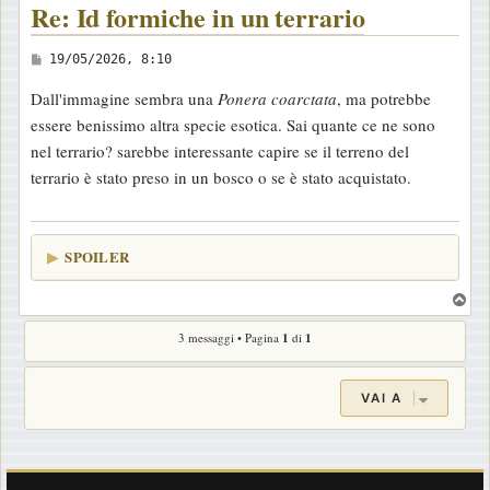
Re: Id formiche in un terrario
M
19/05/2026, 8:10
e
Dall'immagine sembra una
Ponera coarctata
, ma potrebbe
s
essere benissimo altra specie esotica. Sai quante ce ne sono
s
nel terrario? sarebbe interessante capire se il terreno del
a
terrario è stato preso in un bosco o se è stato acquistato.
g
g
i
SPOILER
o
T
o
3 messaggi • Pagina
1
di
1
p
VAI A