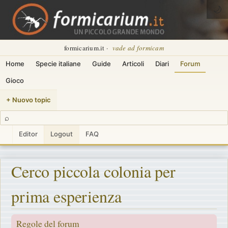
🌙
formicarium.it ·
vade ad formicam
Home
Specie italiane
Guide
Articoli
Diari
Forum
Gioco
+ Nuovo topic
⌕
Editor
Logout
FAQ
Cerco piccola colonia per
prima esperienza
Regole del forum