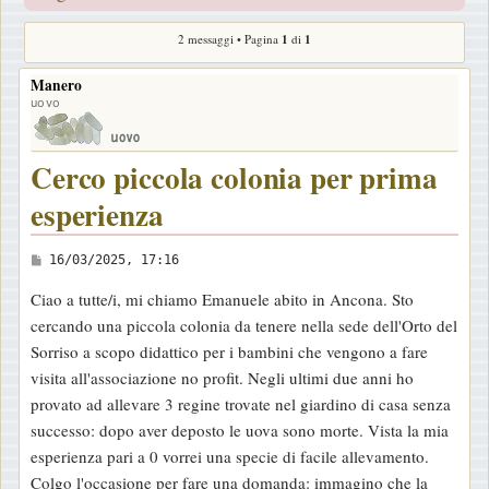
2 messaggi • Pagina
1
di
1
Manero
uovo
Cerco piccola colonia per prima
esperienza
M
16/03/2025, 17:16
e
Ciao a tutte/i, mi chiamo Emanuele abito in Ancona. Sto
s
cercando una piccola colonia da tenere nella sede dell'Orto del
s
Sorriso a scopo didattico per i bambini che vengono a fare
a
visita all'associazione no profit. Negli ultimi due anni ho
g
provato ad allevare 3 regine trovate nel giardino di casa senza
g
successo: dopo aver deposto le uova sono morte. Vista la mia
i
esperienza pari a 0 vorrei una specie di facile allevamento.
o
Colgo l'occasione per fare una domanda: immagino che la