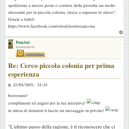
spedizione a mezzo posta o corriere della provetta sia molto
stressante per la piccola colonia, riesce a superare lo stress?
Grazie a tutte/i
https://www.facebook.com/ortodelsorrisoancona
T
o
PomAnt
p
moderatore
Re: Cerco piccola colonia per prima
esperienza
M
22/03/2025, 13:23
e
benvenuto!
s
complimenti ed auguri per la tua iniziativa!
s
in attesa di donatori ti lascio un messaggio in privato!
a
g
g
"L'ultimo passo della ragione, è il riconoscere che ci