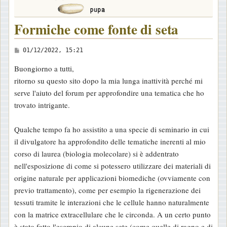
Formiche come fonte di seta
M
01/12/2022, 15:21
e
Buongiorno a tutti,
s
ritorno su questo sito dopo la mia lunga inattività perché mi
s
serve l'aiuto del forum per approfondire una tematica che ho
a
trovato intrigante.
g
g
Qualche tempo fa ho assistito a una specie di seminario in cui
i
il divulgatore ha approfondito delle tematiche inerenti al mio
o
corso di laurea (biologia molecolare) si è addentrato
nell'esposizione di come si potessero utilizzare dei materiali di
origine naturale per applicazioni biomediche (ovviamente con
previo trattamento), come per esempio la rigenerazione dei
tessuti tramite le interazioni che le cellule hanno naturalmente
con la matrice extracellulare che le circonda. A un certo punto
è stato fatto l'esempio di alcune sete (come quelle di ragno e di