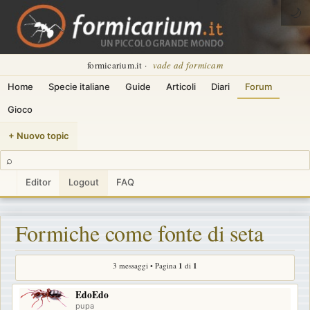
🌙
formicarium.it ·
vade ad formicam
Home
Specie italiane
Guide
Articoli
Diari
Forum
Gioco
+ Nuovo topic
⌕
Editor
Logout
FAQ
Formiche come fonte di seta
3 messaggi • Pagina
1
di
1
EdoEdo
pupa