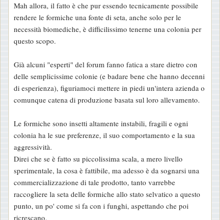
Mah allora, il fatto è che pur essendo tecnicamente possibile
s
rendere le formiche una fonte di seta, anche solo per le
s
necessità biomediche, è difficilissimo tenerne una colonia per
a
questo scopo.
g
g
Già alcuni "esperti" del forum fanno fatica a stare dietro con
i
delle semplicissime colonie (e badare bene che hanno decenni
o
di esperienza), figuriamoci mettere in piedi un'intera azienda o
comunque catena di produzione basata sul loro allevamento.
Le formiche sono insetti altamente instabili, fragili e ogni
colonia ha le sue preferenze, il suo comportamento e la sua
aggressività.
Direi che se è fatto su piccolissima scala, a mero livello
sperimentale, la cosa è fattibile, ma adesso è da sognarsi una
commercializzazione di tale prodotto, tanto varrebbe
raccogliere la seta delle formiche allo stato selvatico a questo
punto, un po' come si fa con i funghi, aspettando che poi
ricrescano.