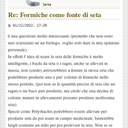
Re: Formiche come fonte di seta
M
01/12/2022, 17:20
e
è una questione molto interessante (premetto che non sono
s
uno scienziato né un biologo, voglio solo dare la mia opinione
s
personale).
a
In effetti l' idea di usare la seta delle formiche è molto
g
intelligente, i bachi da seta o i ragni, anche se allevati in
g
massa, non (credo) arriverebbero a fornire la stessa seta che
i
potrebbero produrre una o piu' colonie di formiche nello
o
stesso periodo. (poi non so le quantità precise di seta che un
ragno o un baco può produrre, ma credo che una decina di
colonie mature in allevamento possano produrre moltissima
seta).
Specie come Polyrhachis potrebbero essere allevate per
produrre seta da poi usare in campo medicinale, basterebbe
fargli costruire un nido per poi prelevare la seta. Non so se