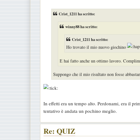
e
s
Crist_1211 ha scritto:
s
a
winny88 ha scritto:
g
Crist_1211 ha scritto:
g
Ho trovato il mio nuovo giochino
i
o
E hai fatto anche un ottimo lavoro. Complim
Suppongo che il mio risultato non fosse abbastan
In effetti era un tempo alto. Perdonami, era il pr
tentativo è andata un pochino meglio.
Re: QUIZ