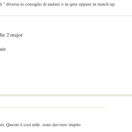
tà " diversa io consiglio di andare o in quiz oppure in match up.
die 2 major
aie
ni. Questo è così utile. sono davvero stupito