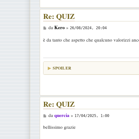
o
Re: QUIZ
M
Kero
da
»
26/08/2024, 20:04
e
è da tanto che aspetto che qualcuno valorizzi anc
s
s
a
g
SPOILER
g
i
o
Re: QUIZ
M
quercia
da
»
17/04/2025, 1:00
e
bellissimo grazie
s
s