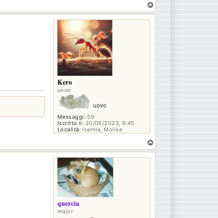
T
o
p
Kero
uovo
Messaggi:
59
Iscritto il:
20/08/2023, 9:45
Località:
Isernia, Molise
T
o
p
quercia
major