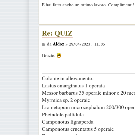
g
E hai fatto anche un ottimo lavoro. Complimenti!
g
i
o
Re: QUIZ
M
Aldoz
da
»
29/04/2023, 11:05
e
Grazie.
s
s
a
Colonie in allevamento:
g
Lasius emarginatus 1 operaia
g
Messor barbarus 35 operaie minor e 20 me
i
Myrmica sp. 2 operaie
o
Liometopum microcephalum 200/300 oper
Pheindole pallidula
Camponotus lignaperda
Camponotus cruentatus 5 operaie