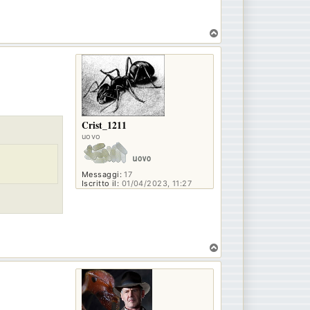
T
o
p
Crist_1211
uovo
Messaggi:
17
Iscritto il:
01/04/2023, 11:27
T
o
p