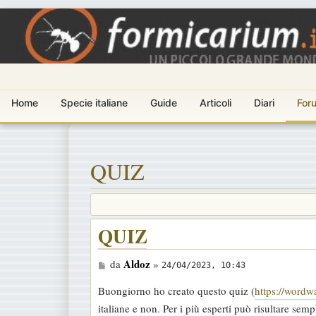
Home
Specie italiane
Guide
Articoli
Diari
For
QUIZ
QUIZ
M
Aldoz
da
»
24/04/2023, 10:43
e
Buongiorno ho creato questo quiz (
https://wordw
s
italiane e non. Per i più esperti può risultare sem
s