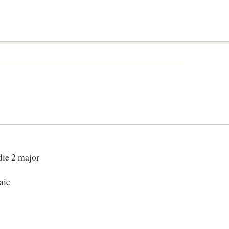
die 2 major
aie