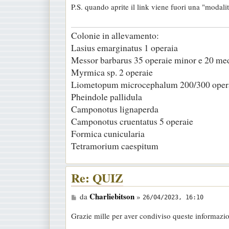
P.S. quando aprite il link viene fuori una "modali
a
g
Colonie in allevamento:
g
Lasius emarginatus 1 operaia
i
Messor barbarus 35 operaie minor e 20 me
o
Myrmica sp. 2 operaie
Liometopum microcephalum 200/300 oper
Pheindole pallidula
Camponotus lignaperda
Camponotus cruentatus 5 operaie
Formica cunicularia
Tetramorium caespitum
Re: QUIZ
M
Charliebitson
da
»
26/04/2023, 16:10
e
Grazie mille per aver condiviso queste informazio
s