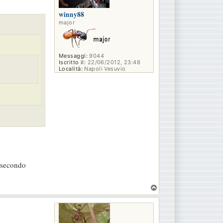
winny88
major
Messaggi:
9044
Iscritto il:
22/06/2012, 23:48
Località:
Napoli Vesuvio
l secondo
T
o
p