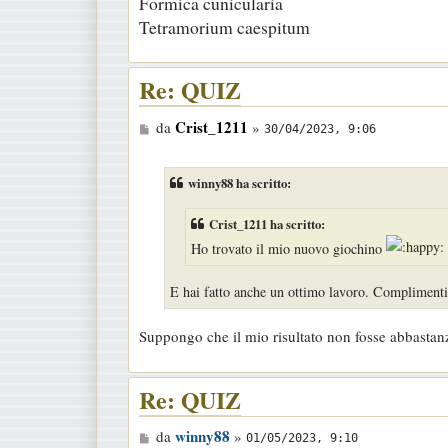
Formica cunicularia
Tetramorium caespitum
Re: QUIZ
M
Crist_1211
da
»
30/04/2023, 9:06
e
s
winny88 ha scritto:
s
a
Crist_1211 ha scritto:
g
Ho trovato il mio nuovo giochino
g
E hai fatto anche un ottimo lavoro. Complimenti
i
o
Suppongo che il mio risultato non fosse abbastanz
Re: QUIZ
M
winny88
da
»
01/05/2023, 9:10