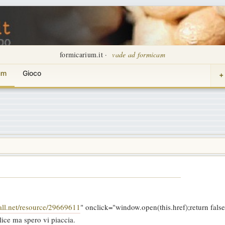
formicarium.it ·
vade ad formicam
um
Gioco
+
all.net/resource/29669611
" onclick="window.open(this.href);return false
plice ma spero vi piaccia.