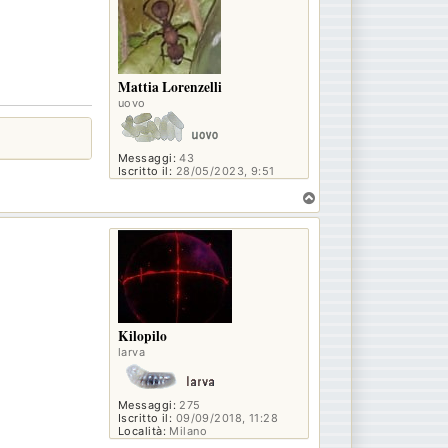
Mattia Lorenzelli
uovo
Messaggi:
43
Iscritto il:
28/05/2023, 9:51
T
o
p
Kilopilo
larva
Messaggi:
275
Iscritto il:
09/09/2018, 11:28
Località:
Milano