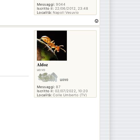
Messaggi:
9044
Iscritto il:
22/06/2012, 23:48
Località:
Napoli Vesuvio
T
o
p
Aldoz
uovo
Messaggi:
87
Iscritto il:
02/07/2022, 10:20
Località:
Colle Umberto (TV)