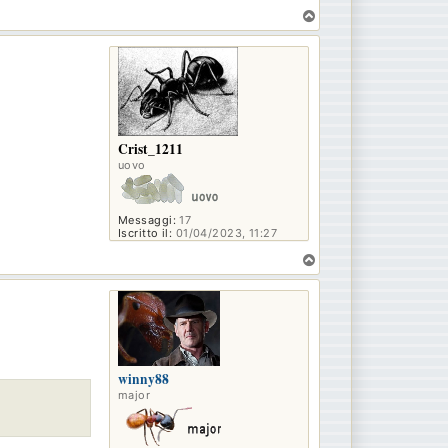
T
o
p
Crist_1211
uovo
Messaggi:
17
Iscritto il:
01/04/2023, 11:27
T
o
p
winny88
major