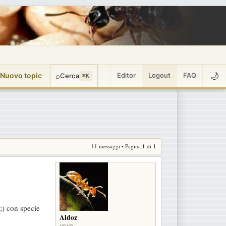
🌙
 Nuovo topic
⌕
Editor
Logout
FAQ
Cerca
⌘K
11 messaggi • Pagina
1
di
1
;) con specie
Aldoz
uovo