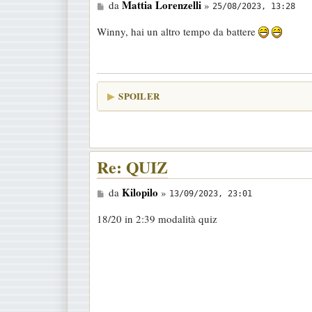
M
Mattia Lorenzelli
da
»
25/08/2023, 13:28
e
Winny, hai un altro tempo da battere
s
s
a
g
SPOILER
g
i
o
Re: QUIZ
M
Kilopilo
da
»
13/09/2023, 23:01
e
18/20 in 2:39 modalità quiz
s
s
a
g
g
i