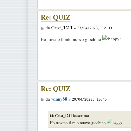
s
a
Re: QUIZ
g
g
M
Crist_1211
da
»
27/04/2023, 12:33
i
e
o
Ho trovato il mio nuovo giochino
s
s
a
g
g
i
o
Re: QUIZ
M
winny88
da
»
29/04/2023, 10:45
e
s
Crist_1211 ha scritto:
s
Ho trovato il mio nuovo giochino
a