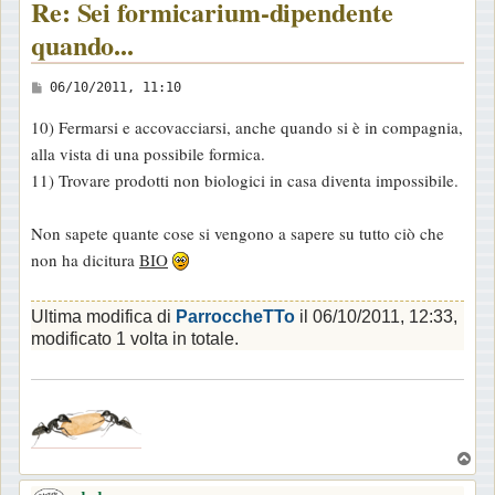
Re: Sei formicarium-dipendente
quando...
M
06/10/2011, 11:10
e
10) Fermarsi e accovacciarsi, anche quando si è in compagnia,
s
alla vista di una possibile formica.
s
11) Trovare prodotti non biologici in casa diventa impossibile.
a
g
Non sapete quante cose si vengono a sapere su tutto ciò che
g
non ha dicitura
BIO
i
o
Ultima modifica di
ParroccheTTo
il 06/10/2011, 12:33,
modificato 1 volta in totale.
.
T
o