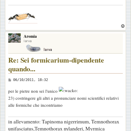
i
.
o
T
o
Aromia
p
larva
Re: Sei formicarium-dipendente
quando...
M
06/10/2011, 18:32
e
per le pietre non sei l'unico
s
23) costringere gli altri a pronunciare nomi scientifici relativi
s
alle formiche che incontriamo
a
g
in allevamento: Tapinoma nigerrimum, Temnothorax
g
unifasciatus,Temnothorax nylanderi, Myrmica
i