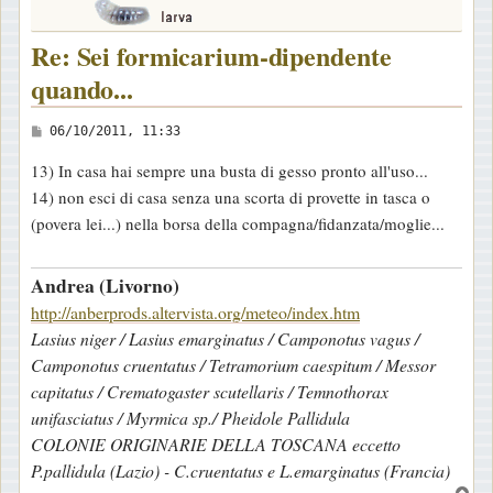
Re: Sei formicarium-dipendente
quando...
M
06/10/2011, 11:33
e
13) In casa hai sempre una busta di gesso pronto all'uso...
s
14) non esci di casa senza una scorta di provette in tasca o
s
(povera lei...) nella borsa della compagna/fidanzata/moglie...
a
g
Andrea (Livorno)
g
http://anberprods.altervista.org/meteo/index.htm
i
Lasius niger / Lasius emarginatus / Camponotus vagus /
o
Camponotus cruentatus / Tetramorium caespitum / Messor
capitatus / Crematogaster scutellaris / Temnothorax
unifasciatus / Myrmica sp./ Pheidole Pallidula
COLONIE ORIGINARIE DELLA TOSCANA eccetto
P.pallidula (Lazio) - C.cruentatus e L.emarginatus (Francia)
T