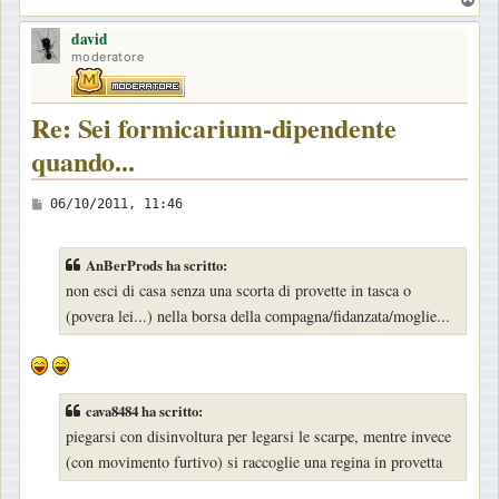
o
david
p
moderatore
Re: Sei formicarium-dipendente
quando...
M
06/10/2011, 11:46
e
s
AnBerProds ha scritto:
s
non esci di casa senza una scorta di provette in tasca o
a
(povera lei...) nella borsa della compagna/fidanzata/moglie...
g
g
i
cava8484 ha scritto:
o
piegarsi con disinvoltura per legarsi le scarpe, mentre invece
(con movimento furtivo) si raccoglie una regina in provetta