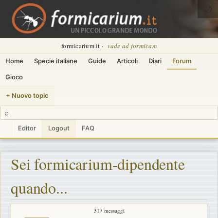
🌙
formicarium.it ·
vade ad formicam
Home
Specie italiane
Guide
Articoli
Diari
Forum
Gioco
+ Nuovo topic
⌕
Editor
Logout
FAQ
Sei formicarium-dipendente
quando...
317 messaggi