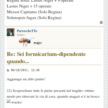
Regina Sofia: Lasius Niger + 9 operaie
Lasius Niger + 15 operaie
Messor Capitatus (Solo Regina)
Solenopsis fugax (Solo Regina)
T
o
ParroccheTTo
p
major
Re: Sei formicarium-dipendente
quando...
M
06/10/2011, 12:36
e
Aggiungo un altro punto!
s
s
22) Scoperchiare tutte le pietre presenti nel tragitto: ottimo
a
modo per ritrovare la via di casa, quando magari si è in bosco
g
g