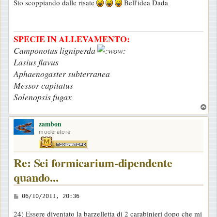
Sto scoppiando dalle risate
Bell'idea Dada
s
s
a
SPECIE IN ALLEVAMENTO:
g
Camponotus ligniperda
g
Lasius flavus
i
Aphaenogaster subterranea
o
Messor capitatus
Solenopsis fugax
T
o
zambon
p
moderatore
Re: Sei formicarium-dipendente
quando...
M
06/10/2011, 20:36
e
24) Essere diventato la barzelletta di 2 carabinieri dopo che mi