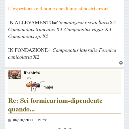
g
i
L`esperienza e il nome che diamo ai nostri errori.
o
IN ALLEVAMENTO=
Crematogaster scutellaris
X5-
Camponotus truncatus
X3-
Camponotus vagus
X3-
Camponotus sp.
X5
IN FONDAZIONE=-
Camponotus lateralis
-
Formica
cunicolaria
X2
T
o
Rhebir94
p
major
Re: Sei formicarium-dipendente
quando...
M
06/10/2011, 19:58
e