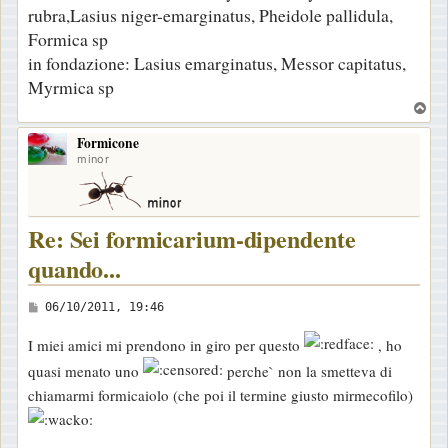
rubra,Lasius niger-emarginatus, Pheidole pallidula,
o
Formica sp
in fondazione: Lasius emarginatus, Messor capitatus,
Myrmica sp
T
o
Formicone
p
minor
Re: Sei formicarium-dipendente
quando...
M
06/10/2011, 19:46
e
I miei amici mi prendono in giro per questo
, ho
s
quasi menato uno
perche` non la smetteva di
s
chiamarmi formicaiolo (che poi il termine giusto mirmecofilo)
a
g