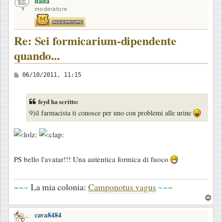
dada
p
moderatore
Re: Sei formicarium-dipendente
quando...
M
06/10/2011, 11:15
e
s
feyd ha scritto:
s
9)il farmacista ti conosce per uno con problemi alle urine
a
g
g
i
PS bello l'avatar!!! Una autentica formica di fuoco
o
~
~
~
La mia colonia:
Camponotus vagus
~
~
~
T
o
cava8484
p