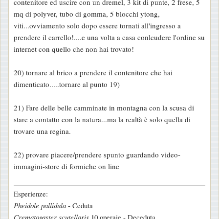
contenitore ed uscire con un dremel, 3 kit di punte, 2 frese, 5
s
mq di polyver, tubo di gomma, 5 blocchi ytong,
a
viti...ovviamento solo dopo essere tornati all'ingresso a
g
prendere il carrello!....e una volta a casa conlcudere l'ordine su
g
internet con quello che non hai trovato!
i
o
20) tornare al brico a prendere il contenitore che hai
dimenticato.....tornare al punto 19)
21) Fare delle belle camminate in montagna con la scusa di
stare a contatto con la natura...ma la realtà è solo quella di
trovare una regina.
22) provare piacere/prendere spunto guardando video-
immagini-store di formiche on line
Esperienze:
Pheidole pallidula
- Ceduta
Crematogaster scutellaris
10 operaie - Deceduta