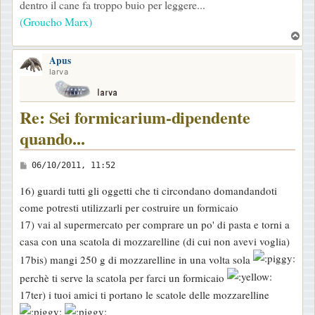
dentro il cane fa troppo buio per leggere...
(Groucho Marx)
T
o
Apus
p
larva
Re: Sei formicarium-dipendente
quando...
M
06/10/2011, 11:52
e
16) guardi tutti gli oggetti che ti circondano domandandoti
s
come potresti utilizzarli per costruire un formicaio
s
17) vai al supermercato per comprare un po' di pasta e torni a
a
casa con una scatola di mozzarelline (di cui non avevi voglia)
g
17bis) mangi 250 g di mozzarelline in una volta sola
g
perchè ti serve la scatola per farci un formicaio
i
17ter) i tuoi amici ti portano le scatole delle mozzarelline
o