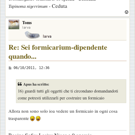
- Ceduta
Tapinoma nigerrimum
T
o
Toms
p
larva
Re: Sei formicarium-dipendente
quando...
M
06/10/2011, 12:36
e
s
Apus ha scritto:
s
16) guardi tutti gli oggetti che ti circondano domandandoti
a
come potresti utilizzarli per costruire un formicaio
g
g
Allora non sono solo ioa vedere un formicaio in ogni cosa
i
trasparente
o