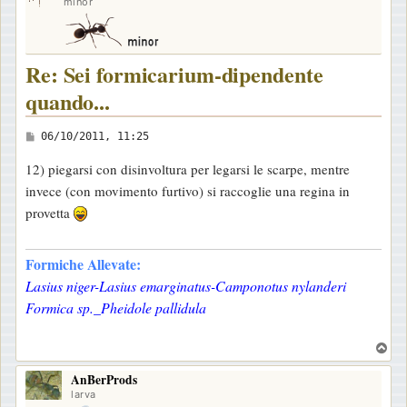
minor
Re: Sei formicarium-dipendente
quando...
M
06/10/2011, 11:25
e
12) piegarsi con disinvoltura per legarsi le scarpe, mentre
s
invece (con movimento furtivo) si raccoglie una regina in
s
provetta
a
g
Formiche Allevate:
g
Lasius niger-Lasius emarginatus-Camponotus nylanderi
i
Formica sp._Pheidole pallidula
o
T
o
AnBerProds
p
larva