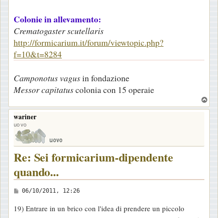
Colonie in allevamento:
Crematogaster scutellaris
http://formicarium.it/forum/viewtopic.php?
f=10&t=8284
Camponotus vagus
in fondazione
Messor capitatus
colonia con 15 operaie
T
o
wariner
p
uovo
Re: Sei formicarium-dipendente
quando...
M
06/10/2011, 12:26
e
19) Entrare in un brico con l'idea di prendere un piccolo
s