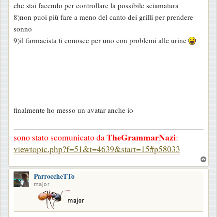
che stai facendo per controllare la possibile sciamatura
i
8)non puoi più fare a meno del canto dei grilli per prendere
o
sonno
9)il farmacista ti conosce per uno con problemi alle urine
finalmente ho messo un avatar anche io
TheGrammarNazi
sono stato scomunicato da
:
viewtopic.php?f=51&t=4639&start=15#p58033
T
o
ParroccheTTo
p
major