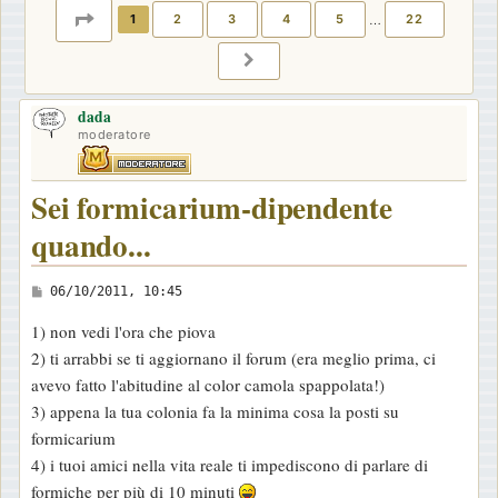
PAGINA
1
DI
22
1
2
3
4
5
…
22
PROSSIMO
dada
moderatore
Sei formicarium-dipendente
quando...
M
06/10/2011, 10:45
e
1) non vedi l'ora che piova
s
2) ti arrabbi se ti aggiornano il forum (era meglio prima, ci
s
avevo fatto l'abitudine al color camola spappolata!)
a
3) appena la tua colonia fa la minima cosa la posti su
g
formicarium
g
4) i tuoi amici nella vita reale ti impediscono di parlare di
i
formiche per più di 10 minuti