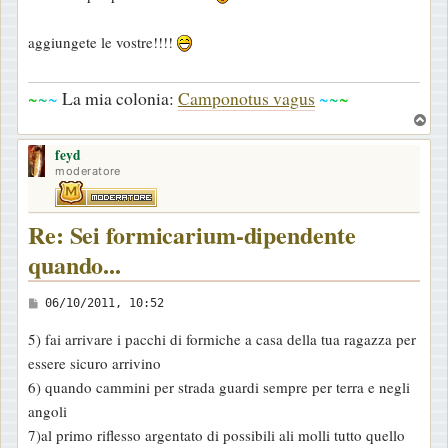
o
aggiungete le vostre!!!!
~
~
~
La mia colonia:
Camponotus vagus
~
~
~
T
o
feyd
p
moderatore
Re: Sei formicarium-dipendente
quando...
M
06/10/2011, 10:52
e
5) fai arrivare i pacchi di formiche a casa della tua ragazza per
s
essere sicuro arrivino
s
6) quando cammini per strada guardi sempre per terra e negli
a
angoli
g
7)al primo riflesso argentato di possibili ali molli tutto quello
g