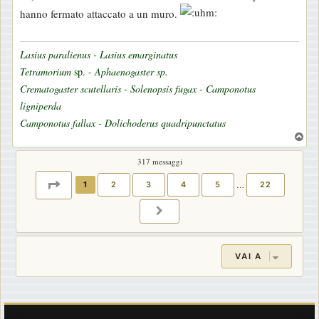
s
hanno fermato attaccato a un muro.
s
a
g
Lasius paralienus - Lasius emarginatus
g
Tetramorium
sp. -
Aphaenogaster sp.
i
Crematogaster scutellaris - Solenopsis fugax - Camponotus
o
ligniperda
Camponotus fallax - Dolichoderus quadripunctatus
T
o
317 messaggi
p
PAGINA
1
DI
22
1
2
3
4
5
…
22
PROSSIMO
VAI A