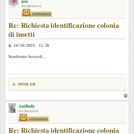
pax
p
moderatore
Re: Richiesta identificazione colonia
di insetti
M
24/10/2023, 11:16
e
Sembrano bozzoli...
s
s
a
g
SPOILER
g
i
T
o
o
AntBully
p
moderatore
Re: Richiesta identificazione colonia