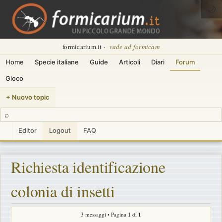
🌙
formicarium.it ·
vade ad formicam
Home
Specie italiane
Guide
Articoli
Diari
Forum
Gioco
+ Nuovo topic
⌕
Editor
Logout
FAQ
Richiesta identificazione
colonia di insetti
3 messaggi • Pagina
1
di
1