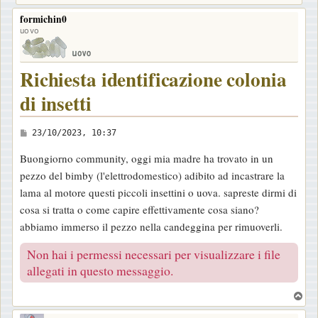
formichin0
uovo
Richiesta identificazione colonia
di insetti
M
23/10/2023, 10:37
e
Buongiorno community, oggi mia madre ha trovato in un
s
pezzo del bimby (l'elettrodomestico) adibito ad incastrare la
s
lama al motore questi piccoli insettini o uova. sapreste dirmi di
a
cosa si tratta o come capire effettivamente cosa siano?
g
abbiamo immerso il pezzo nella candeggina per rimuoverli.
g
i
Non hai i permessi necessari per visualizzare i file
o
allegati in questo messaggio.
T
o