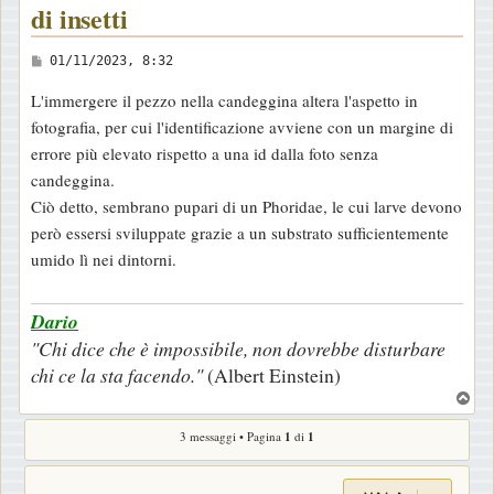
di insetti
M
01/11/2023, 8:32
e
L'immergere il pezzo nella candeggina altera l'aspetto in
s
fotografia, per cui l'identificazione avviene con un margine di
s
errore più elevato rispetto a una id dalla foto senza
a
candeggina.
g
Ciò detto, sembrano pupari di un Phoridae, le cui larve devono
g
però essersi sviluppate grazie a un substrato sufficientemente
i
umido lì nei dintorni.
o
Dario
"Chi dice che è impossibile, non dovrebbe disturbare
chi ce la sta facendo."
(Albert Einstein)
T
o
3 messaggi • Pagina
1
di
1
p