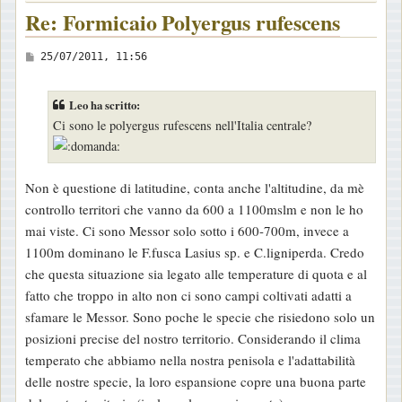
Re: Formicaio Polyergus rufescens
M
25/07/2011, 11:56
e
s
Leo ha scritto:
s
Ci sono le polyergus rufescens nell'Italia centrale?
a
g
g
Non è questione di latitudine, conta anche l'altitudine, da mè
i
controllo territori che vanno da 600 a 1100mslm e non le ho
o
mai viste. Ci sono Messor solo sotto i 600-700m, invece a
1100m dominano le F.fusca Lasius sp. e C.ligniperda. Credo
che questa situazione sia legato alle temperature di quota e al
fatto che troppo in alto non ci sono campi coltivati adatti a
sfamare le Messor. Sono poche le specie che risiedono solo un
posizioni precise del nostro territorio. Considerando il clima
temperato che abbiamo nella nostra penisola e l'adattabilità
delle nostre specie, la loro espansione copre una buona parte