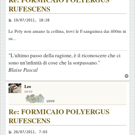
RUFESCENS
M
19/07/2011, 18:28
e
Le Poly non amano la collina, trovi le F.sanguinea dai 400m in
s
su...
s
a
"L'ultimo passo della ragione, è il riconoscere che ci
g
sono un'infinità di cose che la sorpassano."
g
Blaise Pascal
i
T
o
o
Leo
p
uovo
Re: FORMICAIO POLYERGUS
RUFESCENS
M
20/07/2011, 7:03