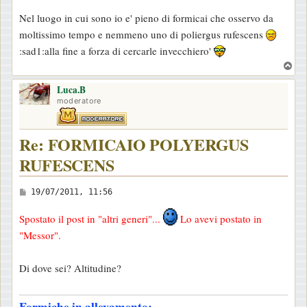
e
Nel luogo in cui sono io e' pieno di formicai che osservo da
s
moltissimo tempo e nemmeno uno di poliergus rufescens
s
:sad1:alla fine a forza di cercarle invecchiero'
a
T
g
o
g
Luca.B
p
moderatore
i
o
Re: FORMICAIO POLYERGUS
RUFESCENS
M
19/07/2011, 11:56
e
Spostato il post in "altri generi"...
Lo avevi postato in
s
"Messor".
s
a
Di dove sei? Altitudine?
g
g
Formiche in allevamento:
i