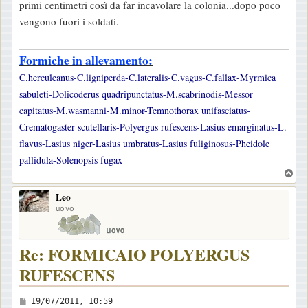
primi centimetri così da far incavolare la colonia...dopo poco
a
vengono fuori i soldati.
g
g
Formiche in allevamento:
i
o
C.herculeanus-C.ligniperda-C.lateralis-C.vagus-C.fallax-Myrmica
sabuleti-Dolicoderus quadripunctatus-M.scabrinodis-Messor
capitatus-M.wasmanni-M.minor-Temnothorax unifasciatus-
Crematogaster scutellaris-Polyergus rufescens-Lasius emarginatus-L.
flavus-Lasius niger-Lasius umbratus-Lasius fuliginosus-Pheidole
pallidula-Solenopsis fugax
T
o
Leo
p
uovo
Re: FORMICAIO POLYERGUS
RUFESCENS
M
19/07/2011, 10:59