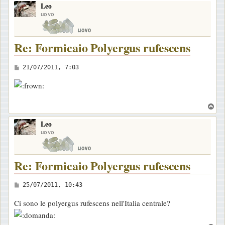
Leo
p
uovo
Re: Formicaio Polyergus rufescens
M
21/07/2011, 7:03
e
s
s
T
a
o
Leo
p
g
uovo
g
i
Re: Formicaio Polyergus rufescens
o
M
25/07/2011, 10:43
e
Ci sono le polyergus rufescens nell'Italia centrale?
s
s