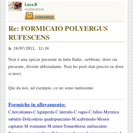
Luca.B
p
g
moderatore
g
i
Re: FORMICAIO POLYERGUS
o
RUFESCENS
M
19/07/2011, 12:24
e
Non è una specie presente in tutta Italia...sebbene, dove sia
s
presente, diventi abbondante. Non ho però dati precisi su dove
s
si trovi.
a
g
Qui da noi, ad esempio, ce ne sono tantissime.
g
i
Formiche in allevamento:
o
C.herculeanus-C.ligniperda-C.lateralis-C.vagus-C.fallax-Myrmica
sabuleti-Dolicoderus quadripunctatus-M.scabrinodis-Messor
capitatus-M.wasmanni-M.minor-Temnothorax unifasciatus-