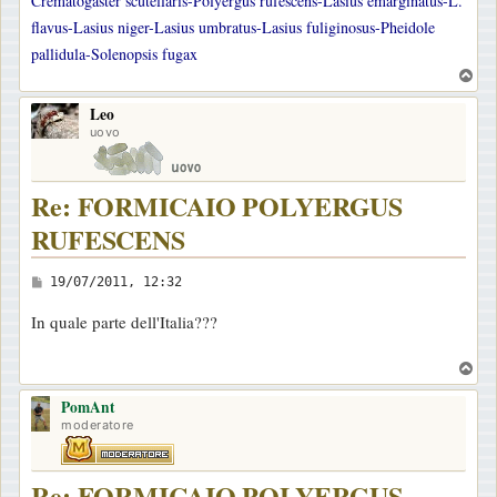
Crematogaster scutellaris-Polyergus rufescens-Lasius emarginatus-L.
flavus-Lasius niger-Lasius umbratus-Lasius fuliginosus-Pheidole
pallidula-Solenopsis fugax
T
o
Leo
p
uovo
Re: FORMICAIO POLYERGUS
RUFESCENS
M
19/07/2011, 12:32
e
In quale parte dell'Italia???
s
s
T
a
o
PomAnt
p
g
moderatore
g
i
Re: FORMICAIO POLYERGUS
o