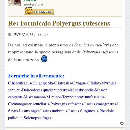
moderatore
Re: Formicaio Polyergus rufescens
M
20/07/2011, 22:06
e
Da noi, ad esempio, è pienissimo di
Formica cunicularia
che
s
rappresentano la specie bersagliata dalle
Polyergus rufescens
s
della nostra zona.
a
g
Formiche in allevamento:
g
i
C.herculeanus-C.ligniperda-C.lateralis-C.vagus-C.fallax-Myrmica
o
sabuleti-Dolicoderus quadripunctatus-M.scabrinodis-Messor
capitatus-M.wasmanni-M.minor-Temnothorax unifasciatus-
Crematogaster scutellaris-Polyergus rufescens-Lasius emarginatus-L.
flavus-Lasius niger-Lasius umbratus-Lasius fuliginosus-Pheidole
pallidula-Solenopsis fugax
T
o