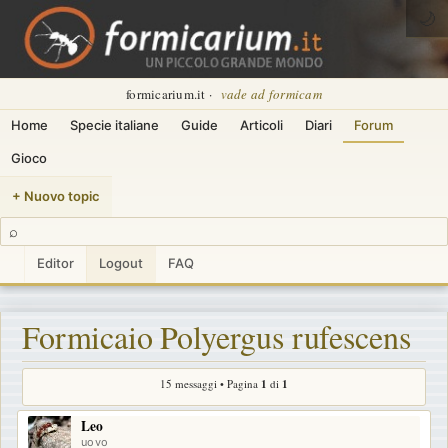
🌙
formicarium.it ·
vade ad formicam
Home
Specie italiane
Guide
Articoli
Diari
Forum
Gioco
+ Nuovo topic
⌕
Editor
Logout
FAQ
Formicaio Polyergus rufescens
15 messaggi • Pagina
1
di
1
Leo
uovo