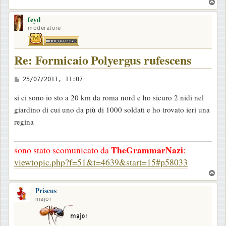
T
a
o
g
feyd
p
moderatore
g
i
o
Re: Formicaio Polyergus rufescens
M
25/07/2011, 11:07
e
si ci sono io sto a 20 km da roma nord e ho sicuro 2 nidi nel
s
giardino di cui uno da più di 1000 soldati e ho trovato ieri una
s
regina
a
g
TheGrammarNazi
sono stato scomunicato da
:
g
viewtopic.php?f=51&t=4639&start=15#p58033
i
T
o
o
Priscus
p
major