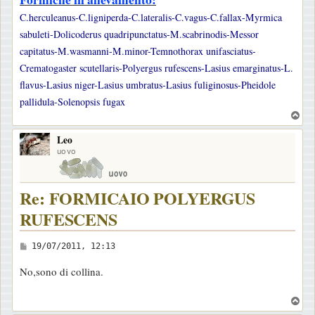
o
C.herculeanus-C.ligniperda-C.lateralis-C.vagus-C.fallax-Myrmica
sabuleti-Dolicoderus quadripunctatus-M.scabrinodis-Messor
capitatus-M.wasmanni-M.minor-Temnothorax unifasciatus-
Crematogaster scutellaris-Polyergus rufescens-Lasius emarginatus-L.
flavus-Lasius niger-Lasius umbratus-Lasius fuliginosus-Pheidole
pallidula-Solenopsis fugax
T
o
Leo
p
uovo
Re: FORMICAIO POLYERGUS
RUFESCENS
M
19/07/2011, 12:13
e
No,sono di collina.
s
s
T
a
o