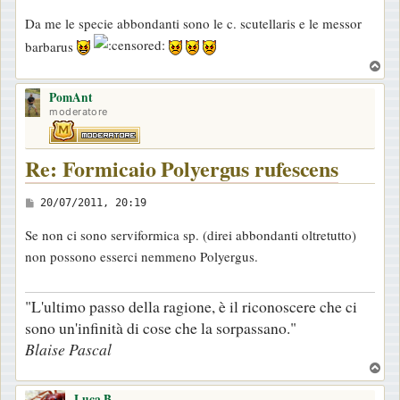
e
Da me le specie abbondanti sono le c. scutellaris e le messor
s
barbarus
s
T
a
o
g
PomAnt
p
moderatore
g
i
o
Re: Formicaio Polyergus rufescens
M
20/07/2011, 20:19
e
Se non ci sono serviformica sp. (direi abbondanti oltretutto)
s
non possono esserci nemmeno Polyergus.
s
a
"L'ultimo passo della ragione, è il riconoscere che ci
g
sono un'infinità di cose che la sorpassano."
g
Blaise Pascal
i
T
o
o
Luca.B
p