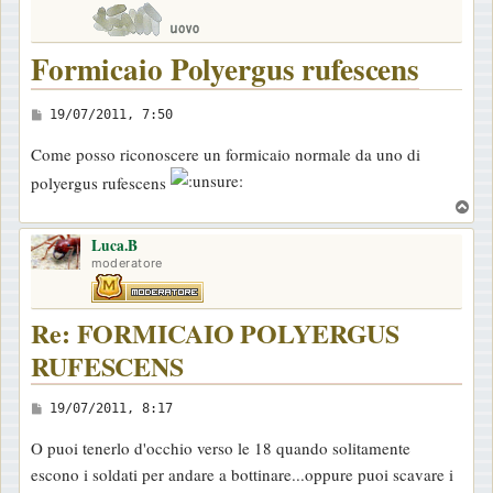
Formicaio Polyergus rufescens
M
19/07/2011, 7:50
e
Come posso riconoscere un formicaio normale da uno di
s
polyergus rufescens
s
T
a
o
g
Luca.B
p
moderatore
g
i
o
Re: FORMICAIO POLYERGUS
RUFESCENS
M
19/07/2011, 8:17
e
O puoi tenerlo d'occhio verso le 18 quando solitamente
s
escono i soldati per andare a bottinare...oppure puoi scavare i
s