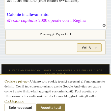
del nostro territorio (isole escluse ovviamente).
Colonie in allevamento:
Messor capitatus
2000 operaie con 1 Regina
T
o
15 messaggi • Pagina
1
di
1
p
VAI A
Cookie e privacy.
Usiamo solo cookie tecnici necessari al funzionamento
del sito. Con il tuo consenso usiamo anche Google Analytics per capire
INDICE
CONTATTACI
Tutti gli orari sono
UTC
come è usato il sito (dati aggregati e anonimizzati). Puoi accettare o
rifiutare — la tua scelta resta valida 1 anno. Maggiori dettagli nella
Powered by
phpBB
® Forum Software © phpBB Limited
Cookie policy
.
Traduzione Italiana
phpBB-Store.it
basata su
phpBBItalia.net
2017
Privacy
|
Termini
|
Cookie policy
Solo necessari
Accetta tutti