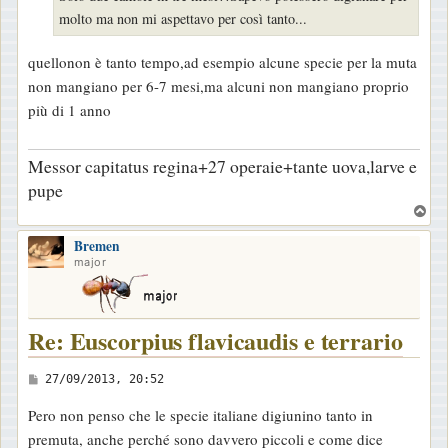
a
molto ma non mi aspettavo per così tanto...
g
g
quellonon è tanto tempo,ad esempio alcune specie per la muta
i
non mangiano per 6-7 mesi,ma alcuni non mangiano proprio
o
più di 1 anno
Messor capitatus regina+27 operaie+tante uova,larve e
pupe
T
o
Bremen
p
major
Re: Euscorpius flavicaudis e terrario
M
27/09/2013, 20:52
e
Pero non penso che le specie italiane digiunino tanto in
s
premuta, anche perché sono davvero piccoli e come dice
s