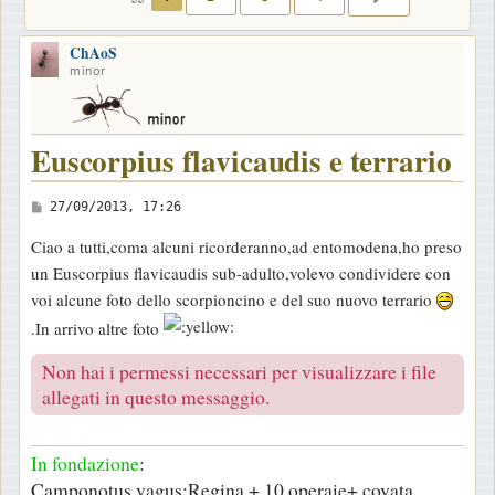
ChAoS
minor
Euscorpius flavicaudis e terrario
M
27/09/2013, 17:26
e
Ciao a tutti,coma alcuni ricorderanno,ad entomodena,ho preso
s
un Euscorpius flavicaudis sub-adulto,volevo condividere con
s
voi alcune foto dello scorpioncino e del suo nuovo terrario
a
.In arrivo altre foto
g
g
Non hai i permessi necessari per visualizzare i file
i
allegati in questo messaggio.
o
In fondazione
:
Camponotus vagus:Regina + 10 operaie+ covata