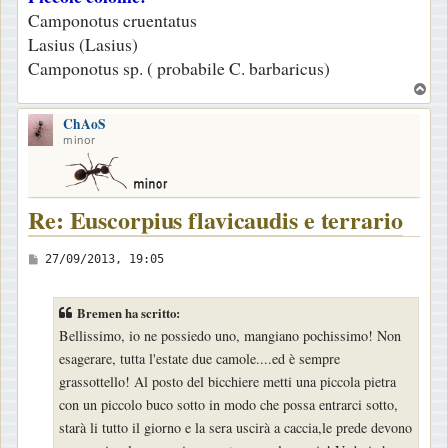
Camponotus cruentatus
Lasius (Lasius)
Camponotus sp. ( probabile C. barbaricus)
T
o
ChAoS
p
minor
Re: Euscorpius flavicaudis e terrario
M
27/09/2013, 19:05
e
s
Bremen ha scritto:
s
Bellissimo, io ne possiedo uno, mangiano pochissimo! Non
a
esagerare, tutta l'estate due camole....ed è sempre
g
grassottello! Al posto del bicchiere metti una piccola pietra
g
con un piccolo buco sotto in modo che possa entrarci sotto,
i
starà li tutto il giorno e la sera uscirà a caccia,le prede devono
o