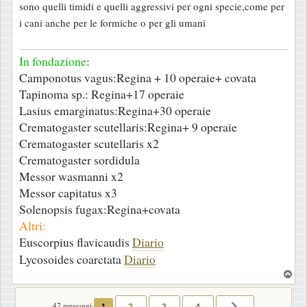
sono quelli timidi e quelli aggressivi per ogni specie,come per
s
i cani anche per le formiche o per gli umani
a
g
In fondazione
:
g
Camponotus vagus:Regina + 10 operaie+ covata
i
Tapinoma sp.: Regina+17 operaie
o
Lasius emarginatus:Regina+30 operaie
Crematogaster scutellaris:Regina+ 9 operaie
Crematogaster scutellaris x2
Crematogaster sordidula
Messor wasmanni x2
Messor capitatus x3
Solenopsis fugax:Regina+covata
Altri:
Euscorpius flavicaudis
Diario
Lycosoides coarctata
Diario
T
o
p
47 messaggi
1
2
3
4
PROSSIMO