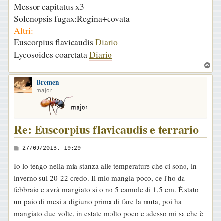
Messor capitatus x3
Solenopsis fugax:Regina+covata
Altri:
Euscorpius flavicaudis
Diario
Lycosoides coarctata
Diario
T
o
Bremen
p
major
Re: Euscorpius flavicaudis e terrario
M
27/09/2013, 19:29
e
Io lo tengo nella mia stanza alle temperature che ci sono, in
s
inverno sui 20-22 credo. Il mio mangia poco, ce l'ho da
s
febbraio e avrà mangiato si o no 5 camole di 1,5 cm. È stato
a
un paio di mesi a digiuno prima di fare la muta, poi ha
g
mangiato due volte, in estate molto poco e adesso mi sa che è
g