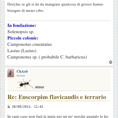
Dorylus se gli si da da mangiare qualcosa di grosso hanno
a
bisogno di meno cibo.
g
g
In fondazione:
i
Solenopsis sp.
o
Piccole colonie:
Camponotus cruentatus
Lasius (Lasius)
Camponotus sp. ( probabile C. barbaricus)
T
o
ChAoS
p
minor
Re: Euscorpius flavicaudis e terrario
M
28/09/2013, 11:42
e
In ogni caso non farà la muta per un po' perché quando lo ho