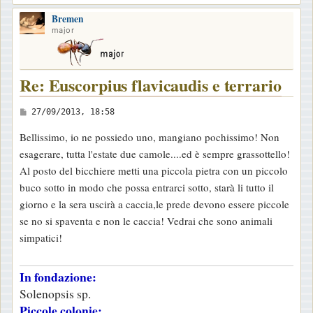
o
Bremen
p
major
Re: Euscorpius flavicaudis e terrario
M
27/09/2013, 18:58
e
Bellissimo, io ne possiedo uno, mangiano pochissimo! Non
s
esagerare, tutta l'estate due camole....ed è sempre grassottello!
s
Al posto del bicchiere metti una piccola pietra con un piccolo
a
buco sotto in modo che possa entrarci sotto, starà li tutto il
g
giorno e la sera uscirà a caccia,le prede devono essere piccole
g
se no si spaventa e non le caccia! Vedrai che sono animali
i
simpatici!
o
In fondazione:
Solenopsis sp.
Piccole colonie: