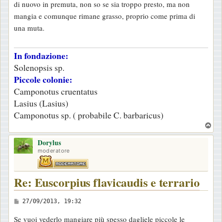
di nuovo in premuta, non so se sia troppo presto, ma non
i
mangia e comunque rimane grasso, proprio come prima di
o
una muta.
In fondazione:
Solenopsis sp.
Piccole colonie:
Camponotus cruentatus
Lasius (Lasius)
Camponotus sp. ( probabile C. barbaricus)
T
o
Dorylus
p
moderatore
Re: Euscorpius flavicaudis e terrario
M
27/09/2013, 19:32
e
Se vuoi vederlo mangiare più spesso dagliele piccole le