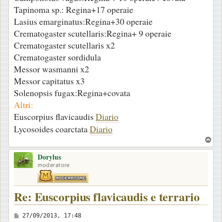
Tapinoma sp.: Regina+17 operaie
Lasius emarginatus:Regina+30 operaie
Crematogaster scutellaris:Regina+ 9 operaie
Crematogaster scutellaris x2
Crematogaster sordidula
Messor wasmanni x2
Messor capitatus x3
Solenopsis fugax:Regina+covata
Altri:
Euscorpius flavicaudis
Diario
Lycosoides coarctata
Diario
T
o
Dorylus
p
moderatore
Re: Euscorpius flavicaudis e terrario
M
27/09/2013, 17:48