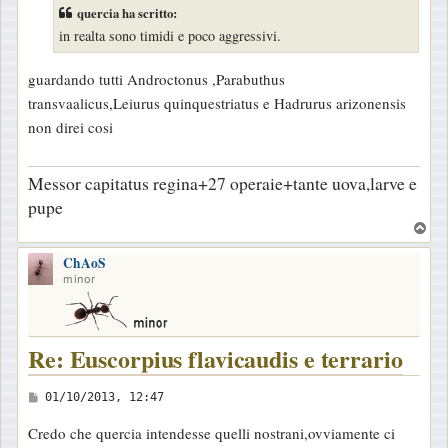
s
quercia ha scritto:
s
in realta sono timidi e poco aggressivi.
a
g
guardando tutti Androctonus ,Parabuthus
g
transvaalicus,Leiurus quinquestriatus e Hadrurus arizonensis
i
non direi cosi
o
Messor capitatus regina+27 operaie+tante uova,larve e
pupe
T
o
ChAoS
p
minor
Re: Euscorpius flavicaudis e terrario
M
01/10/2013, 12:47
e
Credo che quercia intendesse quelli nostrani,ovviamente ci
s