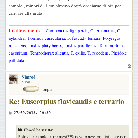
s
camole , minori di 1 cm almeno dovrà cacciarne di più per
s
arrivare alla muta.
a
g
In allevamento
:
Camponotus ligniperda, C. cruentatus, C.
g
nylanderi, Formica cunicularia, F. fusca,F. lemani, Polyergus
i
rufescens, Lasius platythorax, Lasius paralienus, Tetramorium
o
caespitum, Temnothorax alienus, T. exilis, T. recedens, Pheidole
pallidula
T
o
Nimrod
p
pupa
Re: Euscorpius flavicaudis e terrario
M
27/09/2013, 19:39
e
s
ChAoS ha scritto:
s
Solo due camole in tre mesi??Sapevo potessero digiunare per