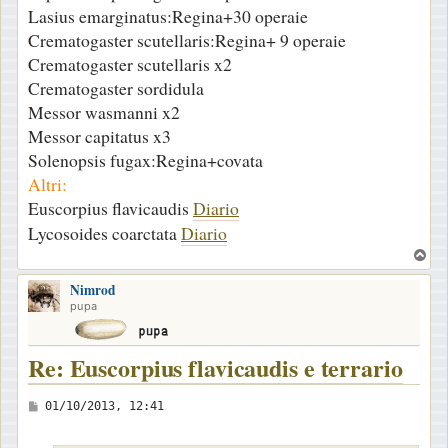
Lasius emarginatus:Regina+30 operaie
Crematogaster scutellaris:Regina+ 9 operaie
Crematogaster scutellaris x2
Crematogaster sordidula
Messor wasmanni x2
Messor capitatus x3
Solenopsis fugax:Regina+covata
Altri:
Euscorpius flavicaudis
Diario
Lycosoides coarctata
Diario
T
o
Nimrod
p
pupa
Re: Euscorpius flavicaudis e terrario
M
01/10/2013, 12:41
e