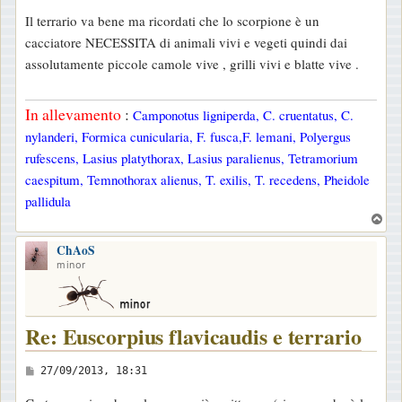
e
Il terrario va bene ma ricordati che lo scorpione è un
s
cacciatore NECESSITA di animali vivi e vegeti quindi dai
s
assolutamente piccole camole vive , grilli vivi e blatte vive .
a
g
In allevamento
:
Camponotus ligniperda, C. cruentatus, C.
g
nylanderi, Formica cunicularia, F. fusca,F. lemani, Polyergus
i
rufescens, Lasius platythorax, Lasius paralienus, Tetramorium
o
caespitum, Temnothorax alienus, T. exilis, T. recedens, Pheidole
pallidula
T
o
ChAoS
p
minor
Re: Euscorpius flavicaudis e terrario
M
27/09/2013, 18:31
e