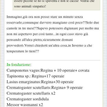
essere piccole se no si spaventa e non le caccia! Vedrai che
sono animali simpatici!
Immagino,già ora non posso stare un minuto senza
osservarlo,comunque davvero mangiano così poco??Solo due
camole in tre mesi??Sapevo potessero digiunare per molto ma
non mi aspettavo per così tanto...in ogni caso stavo già
pensando all'idea pietra,sicuramente domani
provvederò.Vorrei chiederti un'altra cosa,in Inverno a che
temperature lo tieni??
In fondazione
:
Camponotus vagus:Regina + 10 operaie+ covata
Tapinoma sp.: Regina+17 operaie
Lasius emarginatus:Regina+30 operaie
Crematogaster scutellaris:Regina+ 9 operaie
Crematogaster scutellaris x2
Crematogaster sordidula
Messor wasmanni x2