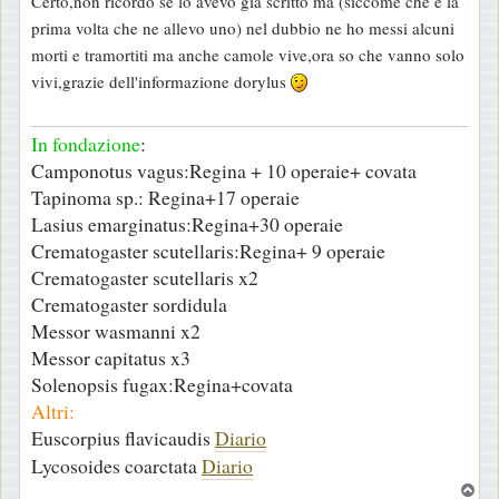
Certo,non ricordo se lo avevo già scritto ma (siccome che è la
s
prima volta che ne allevo uno) nel dubbio ne ho messi alcuni
s
morti e tramortiti ma anche camole vive,ora so che vanno solo
a
vivi,grazie dell'informazione dorylus
g
g
In fondazione
:
i
Camponotus vagus:Regina + 10 operaie+ covata
o
Tapinoma sp.: Regina+17 operaie
Lasius emarginatus:Regina+30 operaie
Crematogaster scutellaris:Regina+ 9 operaie
Crematogaster scutellaris x2
Crematogaster sordidula
Messor wasmanni x2
Messor capitatus x3
Solenopsis fugax:Regina+covata
Altri:
Euscorpius flavicaudis
Diario
Lycosoides coarctata
Diario
T