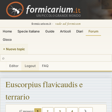
🌙
formicarium.it ·
vade ad formicam
Home
Specie italiane
Guide
Articoli
Diari
Forum
Gioco
+ Nuovo topic
⌕
Editor
Logout
FAQ
Euscorpius flavicaudis e
terrario
47 messaggi
1
2
3
4
PROSSIMO