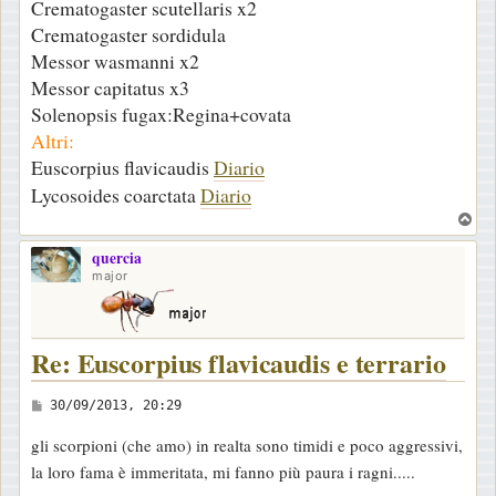
Crematogaster scutellaris x2
Crematogaster sordidula
Messor wasmanni x2
Messor capitatus x3
Solenopsis fugax:Regina+covata
Altri:
Euscorpius flavicaudis
Diario
Lycosoides coarctata
Diario
T
o
quercia
p
major
Re: Euscorpius flavicaudis e terrario
M
30/09/2013, 20:29
e
gli scorpioni (che amo) in realta sono timidi e poco aggressivi,
s
la loro fama è immeritata, mi fanno più paura i ragni.....
s