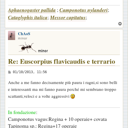
a
Aphaenogaster pallida
;
Camponotus nylanderi
;
g
Cataglyphis italica
;
Messor capitatus
;
g
i
T
o
o
ChAoS
p
minor
Re: Euscorpius flavicaudis e terrario
M
01/10/2013, 11:56
e
Anche a me fanno decisamente più paura i ragni,si sono belli
s
e interessanti ma mi fanno paura perché mi sembrano troppo
s
scattanti,veloci e a volte aggressivi
a
g
In fondazione
:
g
Camponotus vagus:Regina + 10 operaie+ covata
i
Tapinoma sp.: Regina+17 operaie
o