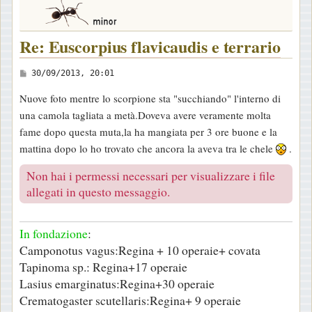
Re: Euscorpius flavicaudis e terrario
M
30/09/2013, 20:01
e
Nuove foto mentre lo scorpione sta "succhiando" l'interno di
s
una camola tagliata a metà.Doveva avere veramente molta
s
fame dopo questa muta,la ha mangiata per 3 ore buone e la
a
mattina dopo lo ho trovato che ancora la aveva tra le chele
.
g
g
Non hai i permessi necessari per visualizzare i file
i
allegati in questo messaggio.
o
In fondazione
:
Camponotus vagus:Regina + 10 operaie+ covata
Tapinoma sp.: Regina+17 operaie
Lasius emarginatus:Regina+30 operaie
Crematogaster scutellaris:Regina+ 9 operaie