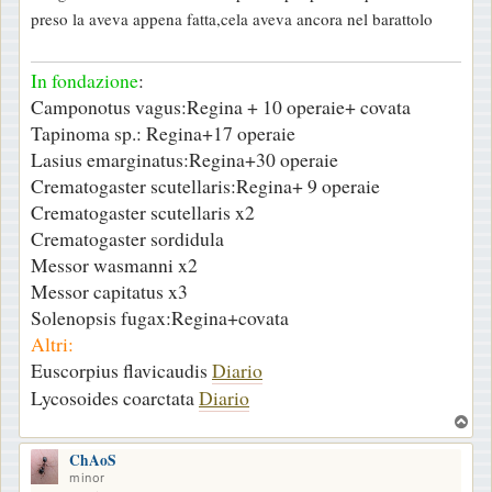
s
preso la aveva appena fatta,cela aveva ancora nel barattolo
s
a
In fondazione
:
g
Camponotus vagus:Regina + 10 operaie+ covata
g
Tapinoma sp.: Regina+17 operaie
i
Lasius emarginatus:Regina+30 operaie
o
Crematogaster scutellaris:Regina+ 9 operaie
Crematogaster scutellaris x2
Crematogaster sordidula
Messor wasmanni x2
Messor capitatus x3
Solenopsis fugax:Regina+covata
Altri:
Euscorpius flavicaudis
Diario
Lycosoides coarctata
Diario
T
o
ChAoS
p
minor