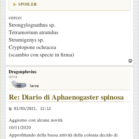
SPOILER
cerco:
Strongylognathus sp.
Tetramorium atratulus
Strumigenys sp.
Cryptopone ochracea
(scambio con specie in firma)
T
o
Dragonpluvius
p
larva
Re: Diario di Aphaenogaster spinosa
M
01/03/2021, 12:12
e
Aggiorno con alcune novità
s
10/11/2020
s
Approfittando della bassa attività della colonia decido di
a