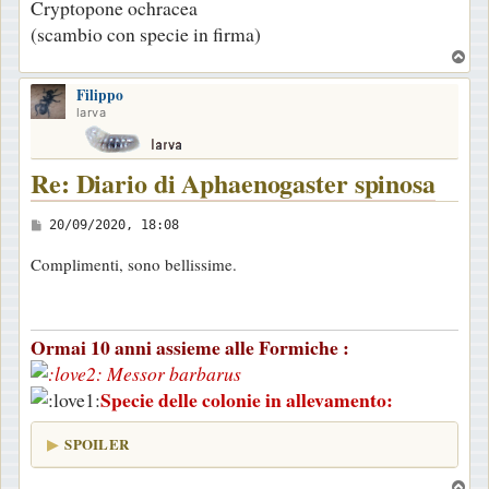
Cryptopone ochracea
(scambio con specie in firma)
T
o
Filippo
p
larva
Re: Diario di Aphaenogaster spinosa
M
20/09/2020, 18:08
e
Complimenti, sono bellissime.
s
s
a
Ormai 10 anni assieme alle Formiche :
g
Messor barbarus
g
Specie delle colonie in allevamento:
i
o
SPOILER
T