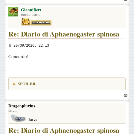
o
GianniBert
p
moderatore
Re: Diario di Aphaenogaster spinosa
M
20/09/2020, 22:13
e
Concordo!
s
s
a
g
SPOILER
g
i
T
o
o
Dragonpluvius
p
larva
Re: Diario di Aphaenogaster spinosa