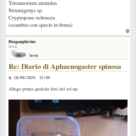
Tetramorium atratulus
Strumigenys sp.
Cryptopone ochracea
(scambio con specie in firma)
T
o
Dragonpluvius
p
larva
Re: Diario di Aphaenogaster spinosa
M
18/09/2020, 15:09
e
Allego prima qualche foto del set-up
s
s
a
g
g
i
o