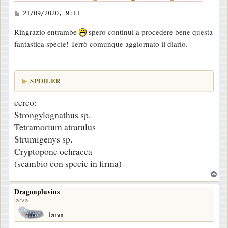
M
21/09/2020, 9:11
e
Ringrazio entrambe
spero continui a procedere bene questa
s
fantastica specie! Terrò comunque aggiornato il diario.
s
a
g
SPOILER
g
i
cerco:
o
Strongylognathus sp.
Tetramorium atratulus
Strumigenys sp.
Cryptopone ochracea
(scambio con specie in firma)
T
o
Dragonpluvius
p
larva