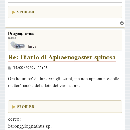
a
g
SPOILER
g
i
T
o
o
Dragonpluvius
p
larva
Re: Diario di Aphaenogaster spinosa
M
14/09/2020, 22:25
e
Ora ho un po' da fare con gli esami, ma non appena possibile
s
metterò anche delle foto dei vari set-up.
s
a
g
SPOILER
g
i
cerco:
o
Strongylognathus sp.