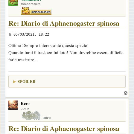
moderatore
Re: Diario di Aphaenogaster spinosa
M
05/03/2021, 18:22
e
Ottimo! Sempre interessante questa specie!
s
Quando farai il trasloco fai foto! Non dovrebbe essere difficile
s
farle trasferire...
a
g
g
SPOILER
i
o
T
o
Kero
p
uovo
Re: Diario di Aphaenogaster spinosa