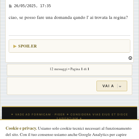
M
26/05/2025, 17:35
e
ciao, se posso fare una domanda qando l' ai trovata la regina?
s
s
a
g
SPOILER
g
i
T
o
o
12 messaggi • Pagina
1
di
1
p
VAI A
Cookie e privacy.
Usiamo solo cookie tecnici necessari al funzionamento
del sito. Con il tuo consenso usiamo anche Google Analytics per capire
INDICE
CONTATTACI
Tutti gli orari sono
UTC