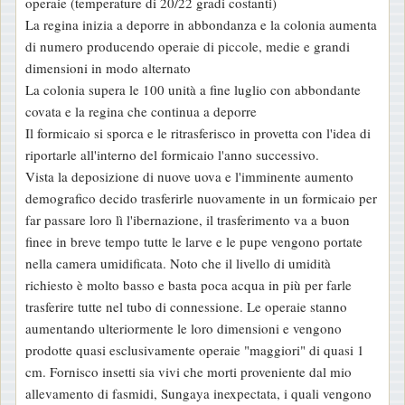
operaie (temperature di 20/22 gradi costanti)
La regina inizia a deporre in abbondanza e la colonia aumenta
di numero producendo operaie di piccole, medie e grandi
dimensioni in modo alternato
La colonia supera le 100 unità a fine luglio con abbondante
covata e la regina che continua a deporre
Il formicaio si sporca e le ritrasferisco in provetta con l'idea di
riportarle all'interno del formicaio l'anno successivo.
Vista la deposizione di nuove uova e l'imminente aumento
demografico decido trasferirle nuovamente in un formicaio per
far passare loro lì l'ibernazione, il trasferimento va a buon
finee in breve tempo tutte le larve e le pupe vengono portate
nella camera umidificata. Noto che il livello di umidità
richiesto è molto basso e basta poca acqua in più per farle
trasferire tutte nel tubo di connessione. Le operaie stanno
aumentando ulteriormente le loro dimensioni e vengono
prodotte quasi esclusivamente operaie "maggiori" di quasi 1
cm. Fornisco insetti sia vivi che morti proveniente dal mio
allevamento di fasmidi, Sungaya inexpectata, i quali vengono