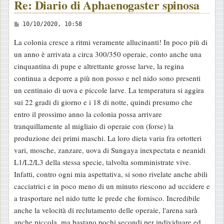
Re: Diario di Aphaenogaster spinosa
M
10/10/2020, 10:58
e
La colonia cresce a ritmi veramente allucinanti! In poco più di
s
un anno è arrivata a circa 300/350 operaie, conto anche una
s
cinquantina di pupe e altrettante grosse larve, la regina
a
continua a deporre a più non posso e nel nido sono presenti
g
un centinaio di uova e piccole larve. La temperatura si aggira
g
sui 22 gradi di giorno e i 18 di notte, quindi presumo che
i
entro il prossimo anno la colonia possa arrivare
o
tranquillamente al migliaio di operaie con (forse) la
produzione dei primi maschi. La loro dieta varia fra ortotteri
vari, mosche, zanzare, uova di Sungaya inexpectata e neanidi
L1/L2/L3 della stessa specie, talvolta somministrate vive.
Infatti, contro ogni mia aspettativa, si sono rivelate anche abili
cacciatrici e in poco meno di un minuto riescono ad uccidere e
a trasportare nel nido tutte le prede che fornisco. Incredibile
anche la velocità di reclutamento delle operaie, l'arena sarà
anche piccola, ma bastano pochi secondi per individuare ed