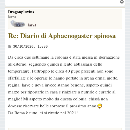
T
o
Dragonpluvius
p
larva
Re: Diario di Aphaenogaster spinosa
M
30/10/2020, 15:30
e
Da circa due settimane la colonia è stata messa in ibernazione
s
all'esterno, seguendo quindi il lento abbassarsi delle
s
temperature. Purtroppo le circa 40 pupe presenti non sono
a
sfarfallate e le operaie le hanno portate in arena ormai morte,
g
regina, larve e uova invece stanno benone, aspetto quindi
g
marzo per riportarle in casa e riniziare a nutrirle e curarle al
i
maglio! Mi aspetto molto da questa colonia, chissà non
o
dovesse riservare belle sorprese il prossimo anno
Da Roma è tutto, ci si rivede nel 2021!