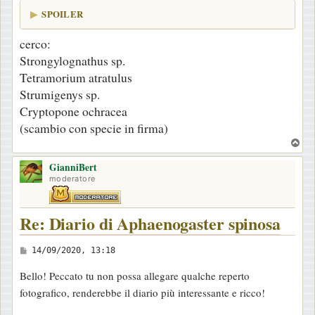
SPOILER
cerco:
Strongylognathus sp.
Tetramorium atratulus
Strumigenys sp.
Cryptopone ochracea
(scambio con specie in firma)
T
o
GianniBert
p
moderatore
Re: Diario di Aphaenogaster spinosa
M
14/09/2020, 13:18
e
Bello! Peccato tu non possa allegare qualche reperto
s
fotografico, renderebbe il diario più interessante e ricco!
s