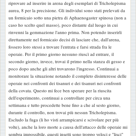
riprovare ad inserire in arena degli esemplari di Tricholepisma
g
aurea, 8 per la precisione. Gli individui sono stati prelevati da
g
un formicaio sotto una pietra di Aphaenogaster spinosa (non a
i
caso ho scelto quel masso), poco distante dal luogo in cui
o
rinvenni la gemmazione l'anno prima. Non potendo inserirli
direttamente nel formicaio decisi di lasciare che, dall'arena,
fossero loro stessi a trovare l'entrata e farsi strada fra le
operaie. Per il primo giorno nessuno riuscì ad entrare, il
secondo giorno, invece, trovai il primo nella stanza di gesso e
poco dopo anche gli altri trovarono l'ingresso. Continuai a
monitorare la situazione notando il completo disinteresse delle
operaie nei confronti dei tisanuri e dei tisanuri nei confronti
della covata. Questo mi fece ben sperare per la riuscita
dell'esperimento, continuai a controllare per circa una
settimana e tutto procedette bene fino a che al sesto giorno,
durante il controllo, non trovai più nessun Tricholepisma.
Escludo la fuga (li ho visti arrampicarsi e scivolare per più
volte), anche la loro morte a causa dell'attacco delle operaie mi
sembra impossibile, questi insetti sono troppo veloci e "lisci"