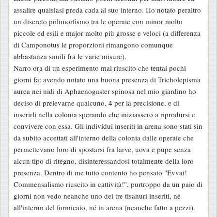
assalire qualsiasi preda cada al suo interno. Ho notato peraltro
un discreto polimorfismo tra le operaie con minor molto
piccole ed esili e major molto più grosse e veloci (a differenza
di Camponotus le proporzioni rimangono comunque
abbastanza simili fra le varie misure).
Narro ora di un esperimento mal riuscito che tentai pochi
giorni fa: avendo notato una buona presenza di Tricholepisma
aurea nei nidi di Aphaenogaster spinosa nel mio giardino ho
deciso di prelevarne qualcuno, 4 per la precisione, e di
inserirli nella colonia sperando che iniziassero a riprodursi e
convivere con essa. Gli individui inseriti in arena sono stati sin
da subito accettati all'interno della colonia dalle operaie che
permettevano loro di spostarsi fra larve, uova e pupe senza
alcun tipo di ritegno, disinteressandosi totalmente della loro
presenza. Dentro di me tutto contento ho pensato "Evvai!
Commensalismo riuscito in cattività!", purtroppo da un paio di
giorni non vedo neanche uno dei tre tisanuri inseriti, né
all'interno del formicaio, né in arena (neanche fatto a pezzi).