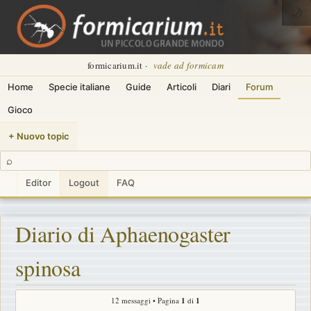
🌙
formicarium.it ·
vade ad formicam
Home
Specie italiane
Guide
Articoli
Diari
Forum
Gioco
+ Nuovo topic
⌕
Editor
Logout
FAQ
Diario di Aphaenogaster
spinosa
12 messaggi • Pagina
1
di
1