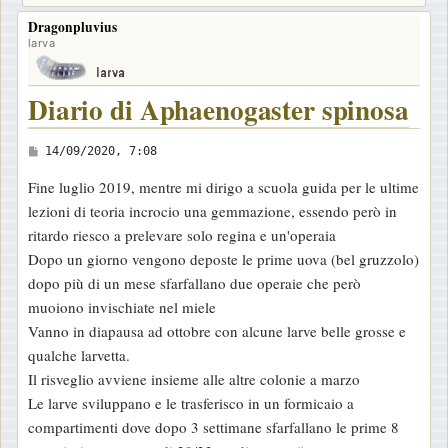
Dragonpluvius
larva
Diario di Aphaenogaster spinosa
M
14/09/2020, 7:08
e
Fine luglio 2019, mentre mi dirigo a scuola guida per le ultime
s
lezioni di teoria incrocio una gemmazione, essendo però in
s
ritardo riesco a prelevare solo regina e un'operaia
a
Dopo un giorno vengono deposte le prime uova (bel gruzzolo)
g
dopo più di un mese sfarfallano due operaie che però
g
muoiono invischiate nel miele
i
Vanno in diapausa ad ottobre con alcune larve belle grosse e
o
qualche larvetta.
Il risveglio avviene insieme alle altre colonie a marzo
Le larve sviluppano e le trasferisco in un formicaio a
compartimenti dove dopo 3 settimane sfarfallano le prime 8