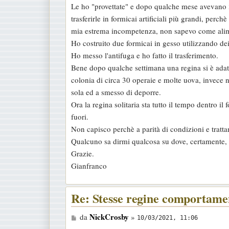
Le ho "provettate" e dopo qualche mese avevano 3
a
trasferirle in formicai artificiali più grandi, perc
g
mia estrema incompetenza, non sapevo come alime
g
Ho costruito due formicai in gesso utilizzando de
i
Ho messo l'antifuga e ho fatto il trasferimento.
o
Bene dopo qualche settimana una regina si è ada
colonia di circa 30 operaie e molte uova, invece ne
sola ed a smesso di deporre.
Ora la regina solitaria sta tutto il tempo dentro i
fuori.
Non capisco perchè a parità di condizioni e tratta
Qualcuno sa dirmi qualcosa su dove, certamente, 
Grazie.
Gianfranco
Re: Stesse regine comportamen
M
NickCrosby
da
»
10/03/2021, 11:06
e