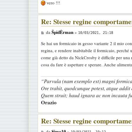
g
vero !!!
g
i
Re: Stesse regine comportamen
o
M
ŠpidĖrman
da
»
10/03/2021, 21:18
e
Se hai un formicaio in gesso variante 2 il mio cons
s
regina, e rendere inabitabile il formicaio, perch
s
come già detto da NickCrosby è difficile per una r
a
cosa da fare è aspettare e sperare. Anche alimenta
g
g
“Parvula (nam exemplo est) magni formica
i
Ore trahit, quodcunque potest, atque addit
o
Quem struit; haud ignara ac non incauta fu
Orazio
Re: Stesse regine comportamen
M
Simo10
da
»