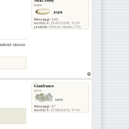
NickCrosby
pupa
Messaggi:
449
Iscritto il:
25/07/2018, 12:01
Località:
Vittorio Veneto (TV)
autore stesso
T
o
p
Gianfranco
uovo
Messaggi:
67
Iscritto il:
27/08/2015, 17:14