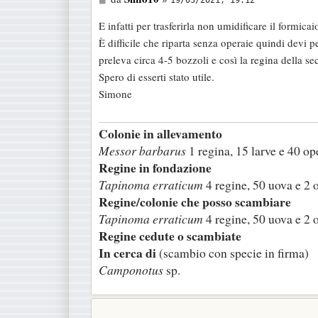
19/03/2021, 19:12
e
E infatti per trasferirla non umidificare il formica
s
È difficile che riparta senza operaie quindi devi 
s
preleva circa 4-5 bozzoli e così la regina della se
a
Spero di esserti stato utile.
g
Simone
g
i
Colonie in allevamento
o
Messor barbarus
1 regina, 15 larve e 40 op
Regine in fondazione
Tapinoma erraticum
4 regine, 50 uova e 2 
Regine/colonie che posso scambiare
Tapinoma erraticum
4 regine, 50 uova e 2 
Regine cedute o scambiate
In cerca di
(scambio con specie in firma)
Camponotus
sp.