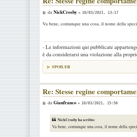
Re: Stesse regine comportamen
i
M
NickCrosby
da
»
o
10/03/2021, 13:17
e
Va bene, comunque una cosa, il nome della spec
s
s
a
- Le informazioni qui pubblicate appartengo
g
è da considerarsi una violazione alla proprie
g
i
SPOILER
o
Re: Stesse regine comportamen
M
Gianfranco
da
»
10/03/2021, 15:56
e
s
NickCrosby ha scritto:
s
Va bene, comunque una cosa, il nome della spec
a