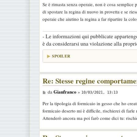
Se è rimasta senza operaie, non è cosa semplice p
s
di spostare la regina di nuovo in provetta e se ries
s
operaie che aiutino la regina a far ripartire la colo
a
g
- Le informazioni qui pubblicate appartengo
g
è da considerarsi una violazione alla proprie
i
o
SPOILER
Re: Stesse regine comportamen
M
Gianfranco
da
»
10/03/2021, 13:13
e
Per la tipologia di formicaio in gesso che ho crea
s
formicaio deserto mi è difficile, rischierei di farle
s
Attenderò ancora ma poi farò come dici tu: rischier
a
g
g