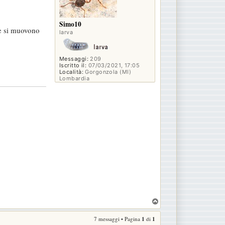
Simo10
re si muovono
larva
Messaggi:
209
Iscritto il:
07/03/2021, 17:05
Località:
Gorgonzola (MI)
Lombardia
T
o
7 messaggi • Pagina
1
di
1
p