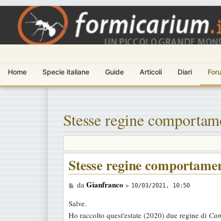
Home
Specie italiane
Guide
Articoli
Diari
For
Stesse regine comportame
Stesse regine comportamen
M
Gianfranco
da
»
10/03/2021, 10:50
e
Salve.
s
Ho raccolto quest'estate (2020) due regine di
Cam
s