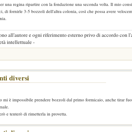
er una regina ripartire con la fondazione una seconda volta. Il mio consi
ci, di fornirle 3-5 bozzoli dell'altra colonia, così che possa avere veloce
nia.
no all'autore e ogni riferimento esterno privo di accordo con l'
tà intellettuale -
ti diversi
to mi è impossibile prendere bozzoli dal primo formicaio, anche tirar fuor
 male.
ò e tenterò di rimetterla in provetta.