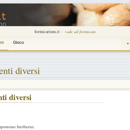
formicarium.it ·
vade ad formicam
um
Gioco
+
nti diversi
ti diversi
ponotus barbarus
.