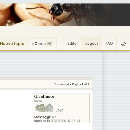
🌙
 Nuovo topic
⌕
Editor
Logout
FAQ
Cerca
⌘K
7 messaggi • Pagina
1
di
1
Gianfranco
uovo
Messaggi:
67
Iscritto il:
27/08/2015, 17:14