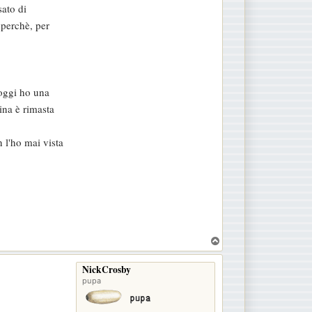
ato di
e perchè, per
oggi ho una
ina è rimasta
n l'ho mai vista
T
o
p
NickCrosby
pupa