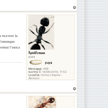
T
o
p
a ricevere la
. Comunque
 ormai l’unica
ŠpidĖrman
pupa
Messaggi:
469
Iscritto il:
14/06/2019, 17:52
Località:
Vicino L’Aquila -
Abruzzo
T
o
p