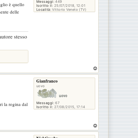
Messaggi:
449
glio è quello
Iscritto il:
25/07/2018, 12:01
Località:
Vittorio Veneto (TV)
mente delle
autore stesso
T
o
p
Gianfranco
uovo
Messaggi:
67
i la regina dal
Iscritto il:
27/08/2015, 17:14
T
o
p