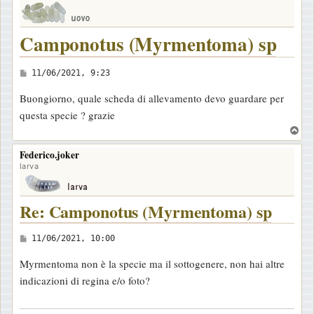
Camponotus (Myrmentoma) sp
M
11/06/2021, 9:23
e
Buongiorno, quale scheda di allevamento devo guardare per
s
questa specie ? grazie
s
T
a
o
Federico.joker
g
p
larva
g
i
o
Re: Camponotus (Myrmentoma) sp
M
11/06/2021, 10:00
e
Myrmentoma non è la specie ma il sottogenere, non hai altre
s
indicazioni di regina e/o foto?
s
a