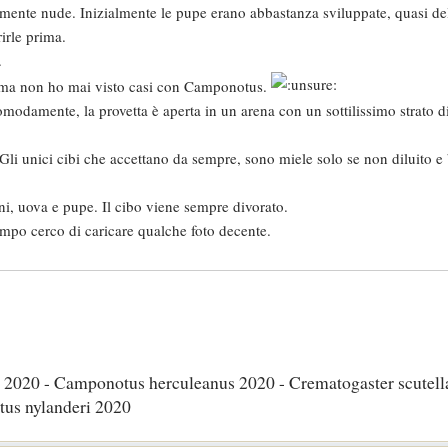
mente nude. Inizialmente le pupe erano abbastanza sviluppate, quasi de
irle prima.
.
, ma non ho mai visto casi con Camponotus.
modamente, la provetta è aperta in un arena con un sottilissimo strato d
li unici cibi che accettano da sempre, sono miele solo se non diluito e b
i, uova e pupe. Il cibo viene sempre divorato.
empo cerco di caricare qualche foto decente.
2020 - Camponotus herculeanus 2020 - Crematogaster scutella
us nylanderi 2020