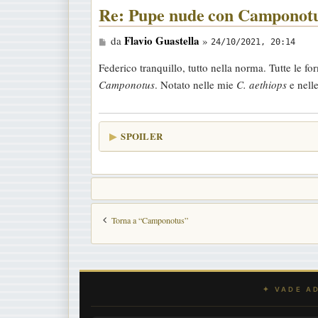
Re: Pupe nude con Camponotu
M
Flavio Guastella
da
»
24/10/2021, 20:14
e
Federico tranquillo, tutto nella norma. Tutte le 
s
Camponotus
. Notato nelle mie
C. aethiops
e nell
s
a
g
SPOILER
g
i
o
Torna a “Camponotus”