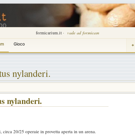
formicarium.it ·
vade ad formicam
um
Gioco
+
us nylanderi.
 nylanderi.
circa 20/25 operaie in provetta aperta in un arena.