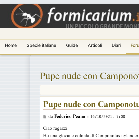
Home
Specie italiane
Guide
Articoli
Diari
For
Pupe nude con Camponot
Pupe nude con Camponotus
M
Federico Peano
da
»
16/10/2021, 7:08
e
Ciao ragazzi.
s
Ho una giovane colonia di Camponotus nylanderi, 
s