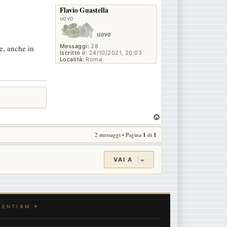
p
Flavio Guastella
uovo
Messaggi:
28
e, anche in
Iscritto il:
24/10/2021, 20:03
Località:
Roma
T
o
2 messaggi • Pagina
1
di
1
p
VAI A