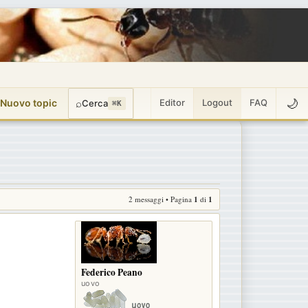
🌙
 Nuovo topic
⌕
Editor
Logout
FAQ
Cerca
⌘K
2 messaggi • Pagina
1
di
1
Federico Peano
uovo