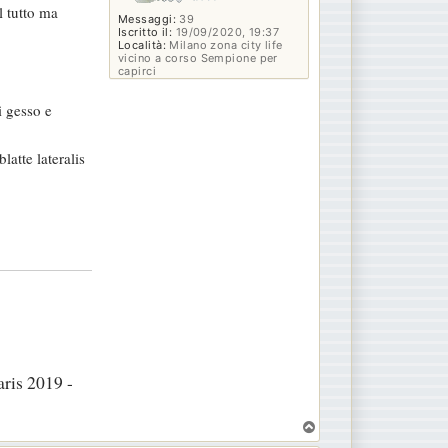
l tutto ma
Messaggi:
39
Iscritto il:
19/09/2020, 19:37
Località:
Milano zona city life
vicino a corso Sempione per
capirci
i gesso e
latte lateralis
ris 2019 -
T
o