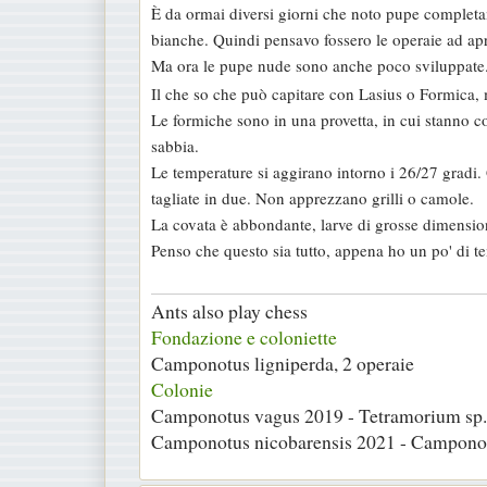
È da ormai diversi giorni che noto pupe completa
a
bianche. Quindi pensavo fossero le operaie ad apr
g
Ma ora le pupe nude sono anche poco sviluppate
g
Il che so che può capitare con Lasius o Formica
i
Le formiche sono in una provetta, in cui stanno co
o
sabbia.
Le temperature si aggirano intorno i 26/27 gradi. G
tagliate in due. Non apprezzano grilli o camole.
La covata è abbondante, larve di grosse dimension
Penso che questo sia tutto, appena ho un po' di t
Ants also play chess
Fondazione e coloniette
Camponotus ligniperda, 2 operaie
Colonie
Camponotus vagus 2019 - Tetramorium sp. 
Camponotus nicobarensis 2021 - Camponot