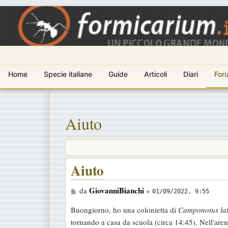
Home
Specie italiane
Guide
Articoli
Diari
For
Aiuto
Aiuto
M
GiovanniBianchi
da
»
01/09/2022, 9:55
e
Buongiorno, ho una colonietta di
Camponotus lat
s
tornando a casa da scuola (circa 14:45). Nell'are
s