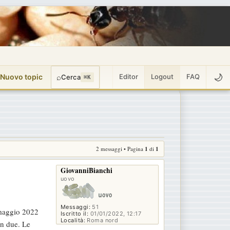
🌙
 Nuovo topic
⌕
Editor
Logout
FAQ
Cerca
⌘K
2 messaggi • Pagina
1
di
1
GiovanniBianchi
uovo
Messaggi:
51
e maggio 2022
Iscritto il:
01/01/2022, 12:17
Località:
Roma nord
in due. Le