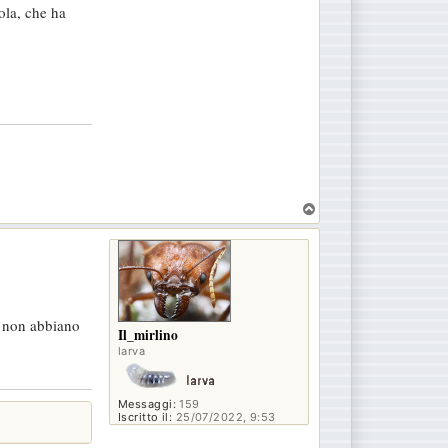
ola, che ha
T
o
p
e non abbiano
Il_mirlino
larva
Messaggi:
159
Iscritto il:
25/07/2022, 9:53