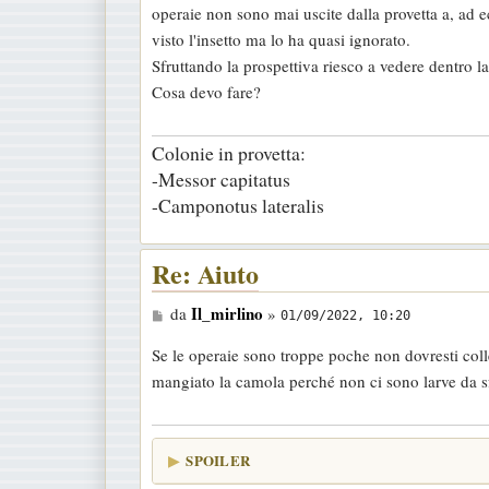
operaie non sono mai uscite dalla provetta a, ad e
a
visto l'insetto ma lo ha quasi ignorato.
g
Sfruttando la prospettiva riesco a vedere dentro 
g
Cosa devo fare?
i
o
Colonie in provetta:
-Messor capitatus
-Camponotus lateralis
Re: Aiuto
M
Il_mirlino
da
»
01/09/2022, 10:20
e
Se le operaie sono troppe poche non dovresti coll
s
mangiato la camola perché non ci sono larve da sf
s
a
g
SPOILER
g