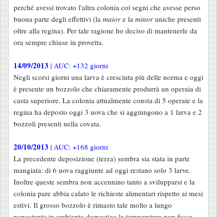
perché avessi trovato l'altra colonia coi segni che avesse perso
buona parte degli effettivi (la
maior
e la
minor
uniche presenti
oltre alla regina). Per tale ragione ho deciso di mantenerle da
ora sempre chiuse in provetta.
14/09/2013
| AUC: +132 giorni
Negli scorsi giorni una larva è cresciuta più delle norma e oggi
è presente un bozzolo che chiaramente produrrà un operaia di
casta superiore. La colonia attualmente consta di 5 operaie e la
regina ha deposto oggi 3 uova che si aggiungono a 1 larva e 2
bozzoli presenti nella covata.
20/10/2013
| AUC: +168 giorni
La precedente deposizione (terza) sembra sia stata in parte
mangiata: di 6 uova raggiunte ad oggi restano solo 3 larve.
Inoltre queste sembra non accennino tanto a svilupparsi e la
colonia pare abbia calato le richieste alimentari rispetto ai mesi
estivi. Il grosso bozzolo è rimasto tale molto a lungo
nonostante in ambiente domestico la temperatura non fosse