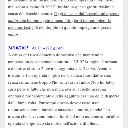
mai scesa a meno di 20 °C (inoltre in questi giorni risalirà a
causa del riscaldamento).
Oggi è uscita dal bozzolo un'operaia
maior
che ha impiegato almeno 36 giorni per compiere la
metamorfosi
: più del doppio di quanto impiega un'operaia
minor
.
24/10/2013
| AUC: +172 giorni
A causa del riscaldamento domestico che mantiene la
temperatura costantemente attorno a 25 °C la regina è tornata
a deporre: ci sono 2 uova in aggiunta alle 3 larve. Avendo
trovato ieri un operaia in giro nella stanza fuori dall'arena,
senza curarmene troppo l'ho rimessa nel nido. Non ho fatto
caso però al fatto che non mancava all'appello nessuna
operaia e probabilmente quella aggiunta era una delle disperse
dall'ultima volta. Purtroppo questa deve essere stata
riconosciuta come intrusa e attaccata a morte, perché l'ho
trovata che l'avevano buttata fuori dal nido assieme ad un'altra
operaia che ipotizzo sia morta nell'azione di difesa.