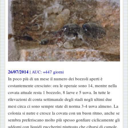
26/07/2014
| AUC: +447 giorni
In poco più di un mese il numero dei bozzoli aperti è
costantemente cresciuto: ora le operaie sono 14, mentre nella
covata attuale resta 1 bozzolo, 8 larve e 5 uova. In tutte le
rilevazioni di conta settimanale degli stadi negli ultimi due
mesi circa ci sono sempre state di norma 3-4 uova almeno. La
colonia si nutre e cresce la covata con un buon ritmo, anche se
sembra preferiscano molto più spesso gonfiare ciclicamente gli
addomi con liquidi zuccherini piuttosto che cibarsi di camole.