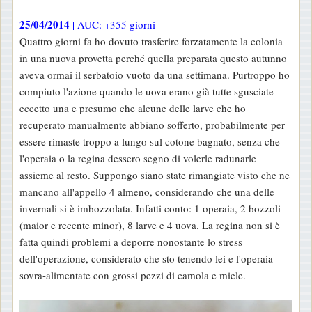
25/04/2014
| AUC: +355 giorni
Quattro giorni fa ho dovuto trasferire forzatamente la colonia
in una nuova provetta perché quella preparata questo autunno
aveva ormai il serbatoio vuoto da una settimana. Purtroppo ho
compiuto l'azione quando le uova erano già tutte sgusciate
eccetto una e presumo che alcune delle larve che ho
recuperato manualmente abbiano sofferto, probabilmente per
essere rimaste troppo a lungo sul cotone bagnato, senza che
l'operaia o la regina dessero segno di volerle radunarle
assieme al resto. Suppongo siano state rimangiate visto che ne
mancano all'appello 4 almeno, considerando che una delle
invernali si è imbozzolata. Infatti conto: 1 operaia, 2 bozzoli
(maior e recente minor), 8 larve e 4 uova. La regina non si è
fatta quindi problemi a deporre nonostante lo stress
dell'operazione, considerato che sto tenendo lei e l'operaia
sovra-alimentate con grossi pezzi di camola e miele.