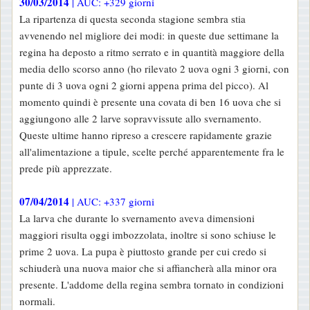
30/03/2014
| AUC: +329 giorni
La ripartenza di questa seconda stagione sembra stia
avvenendo nel migliore dei modi: in queste due settimane la
regina ha deposto a ritmo serrato e in quantità maggiore della
media dello scorso anno (ho rilevato 2 uova ogni 3 giorni, con
punte di 3 uova ogni 2 giorni appena prima del picco). Al
momento quindi è presente una covata di ben 16 uova che si
aggiungono alle 2 larve sopravvissute allo svernamento.
Queste ultime hanno ripreso a crescere rapidamente grazie
all'alimentazione a tipule, scelte perché apparentemente fra le
prede più apprezzate.
07/04/2014
| AUC: +337 giorni
La larva che durante lo svernamento aveva dimensioni
maggiori risulta oggi imbozzolata, inoltre si sono schiuse le
prime 2 uova. La pupa è piuttosto grande per cui credo si
schiuderà una nuova maior che si affiancherà alla minor ora
presente. L'addome della regina sembra tornato in condizioni
normali.