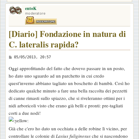
entoK
moderatore
[Diario] Fondazione in natura di
C. lateralis rapida?
M
05/05/2013, 20:57
e
Oggi approfittando del fatto che dovevo passare in un posto,
s
ho dato uno sguardo ad un parchetto in cui credo
s
quest'inverno abbiano tagliato un boschetto di bambù. Così ho
a
dedicato qualche minuto a fare una bella raccolta dei pezzetti
g
di canne rimasti sullo spiazzo, che si riveleranno ottimi per i
g
nidi arboricoli visto che erano già belli e pronti: pre-tagliati
i
corti a due nodi!
o
Già che c'ero ho dato un occhiata a delle robine lì vicino, per
controllare le colonie di
Lasius fuliginosus
che si nascondono