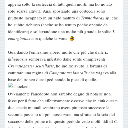
appena sotto la corteccia di tutti quelli morti, ma ho notato
solo scarsa attività. Anzi spostando una corteccia sono
piuttosto incappato in un nido maturo di
Temnothorax sp.
che
ho subito richiuso (anche se ho tenuto poche operaie da
identificare) e sollevandone una molto più grande le solite
L.
emarginatus
con qualche larvona.
Guardando l'ennesimo albero morto che più che dalle
L.
fuliginosus
sembrava infestato dalle solite onnipresenti
Crematogaster scutellaris
, ho inoltre avuto la fortuna di
catturare una regina di
Camponotus lateralis
che vagava alla
base del tronco quasi pedinando la pista di quelle.
Ovviamente l'aneddoto non sarebbe degno di nota se non
fosse per il fatto che effettivamente osservo che in città queste
due specie mutuali sembrano avere piuttosto successo: le
seconde passano un po' inosservate, ma sfruttano la scia del
successo delle prime e in questo periodo vedo molti nidi di
C.