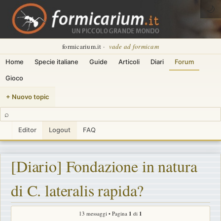
🌙
formicarium.it ·
vade ad formicam
Home
Specie italiane
Guide
Articoli
Diari
Forum
Gioco
+ Nuovo topic
⌕
Editor
Logout
FAQ
[Diario] Fondazione in natura
di C. lateralis rapida?
13 messaggi • Pagina
1
di
1