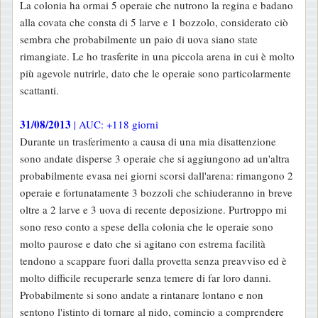
La colonia ha ormai 5 operaie che nutrono la regina e badano
alla covata che consta di 5 larve e 1 bozzolo, considerato ciò
sembra che probabilmente un paio di uova siano state
rimangiate. Le ho trasferite in una piccola arena in cui è molto
più agevole nutrirle, dato che le operaie sono particolarmente
scattanti.
31/08/2013
| AUC: +118 giorni
Durante un trasferimento a causa di una mia disattenzione
sono andate disperse 3 operaie che si aggiungono ad un'altra
probabilmente evasa nei giorni scorsi dall'arena: rimangono 2
operaie e fortunatamente 3 bozzoli che schiuderanno in breve
oltre a 2 larve e 3 uova di recente deposizione. Purtroppo mi
sono reso conto a spese della colonia che le operaie sono
molto paurose e dato che si agitano con estrema facilità
tendono a scappare fuori dalla provetta senza preavviso ed è
molto difficile recuperarle senza temere di far loro danni.
Probabilmente si sono andate a rintanare lontano e non
sentono l'istinto di tornare al nido, comincio a comprendere