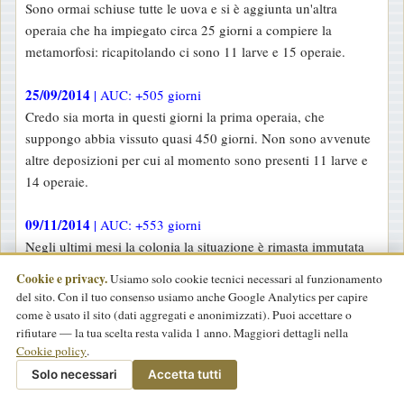
Sono ormai schiuse tutte le uova e si è aggiunta un'altra
operaia che ha impiegato circa 25 giorni a compiere la
metamorfosi: ricapitolando ci sono 11 larve e 15 operaie.
25/09/2014
| AUC: +505 giorni
Credo sia morta in questi giorni la prima operaia, che
suppongo abbia vissuto quasi 450 giorni. Non sono avvenute
altre deposizioni per cui al momento sono presenti 11 larve e
14 operaie.
09/11/2014
| AUC: +553 giorni
Negli ultimi mesi la colonia la situazione è rimasta immutata
con la presenza di 11 larve e 14 operaie. La colonia si è nutrita
Cookie e privacy.
Usiamo solo cookie tecnici necessari al funzionamento
raramente e le larve stentano a crescere segno che nonostante
del sito. Con il tuo consenso usiamo anche Google Analytics per capire
le temperature domestiche a cui sono tenute ormai stanno
come è usato il sito (dati aggregati e anonimizzati). Puoi accettare o
andando in diapausa. Per tale ragione ripongo la provetta
rifiutare — la tua scelta resta valida 1 anno. Maggiori dettagli nella
Cookie policy
.
chiusa in cui finora le ho tenute in una scatola coibentata per
Solo necessari
Accetta tutti
trascorrere l'inverno all'esterno.