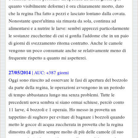
quanto visibilmente deforme) è ora chiaramente morto, dato
che la regina l'ha fatto a pezzi e lasciato lontano dalla covata.
Nonostante quest'ultima sia rimasta da sola, continua ad
alimentarsi e a nutrire le larve: sembri apprezzi particolarmente
le sostanze zuccherine di cui si gonfia l'addome che in un paio
di giorni di svezzamento ritorna contratto. Anche le camole
vengono un poco consumate anche se relativamente meno di
frequente rispetto a quanto mi aspetterei.
27/05/2014
| AUC: +387 giorni
Oggi sono riuscito ad osservare le fasi di apertura del bozzolo
da parte della regina, le operazioni avvengono in un periodo
di tempo abbastanza lungo ma senza problemi. Tutte le
precedenti uova sembra si siano ormai schiuse, perciò conto
11 larve, 4 bozzoli e 1 operaia. Ho messo in provetta un
tappetino di sughero per evitare di bagnare i bozzoli quando
metto le gocce di acqua zuccherata in provetta che la regina
dimostra di gradire sempre molto di più delle camole (il suo