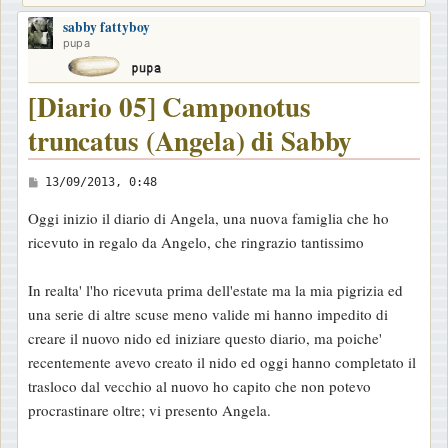
sabby fattyboy
pupa
[Diario 05] Camponotus
truncatus (Angela) di Sabby
M
13/09/2013, 0:48
e
Oggi inizio il diario di Angela, una nuova famiglia che ho
s
ricevuto in regalo da Angelo, che ringrazio tantissimo
s
a
In realta' l'ho ricevuta prima dell'estate ma la mia pigrizia ed
g
una serie di altre scuse meno valide mi hanno impedito di
g
creare il nuovo nido ed iniziare questo diario, ma poiche'
i
recentemente avevo creato il nido ed oggi hanno completato il
o
trasloco dal vecchio al nuovo ho capito che non potevo
procrastinare oltre; vi presento Angela.