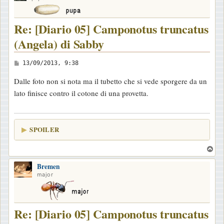
Re: [Diario 05] Camponotus truncatus
(Angela) di Sabby
M
13/09/2013, 9:38
e
Dalle foto non si nota ma il tubetto che si vede sporgere da un
s
lato finisce contro il cotone di una provetta.
s
a
g
SPOILER
g
i
T
o
o
Bremen
p
major
Re: [Diario 05] Camponotus truncatus