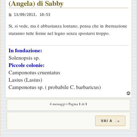
(Angela) di Sabby
M
13/09/2013, 10:53
e
Si, si vede, ma è abbastanza lontano, pensa che in ibernazione
s
staranno tutte ferme nel legno senza spostarsi troppo.
s
a
In fondazione:
g
Solenopsis sp.
g
Piccole colonie:
i
Camponotus cruentatus
o
Lasius (Lasius)
Camponotus sp. ( probabile C. barbaricus)
T
o
4 messaggi • Pagina
1
di
1
p
VAI A