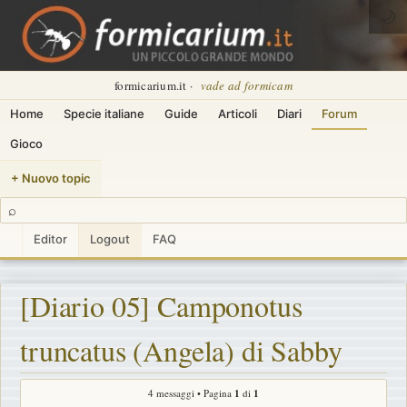
🌙
formicarium.it ·
vade ad formicam
Home
Specie italiane
Guide
Articoli
Diari
Forum
Gioco
+ Nuovo topic
⌕
Editor
Logout
FAQ
[Diario 05] Camponotus
truncatus (Angela) di Sabby
4 messaggi • Pagina
1
di
1