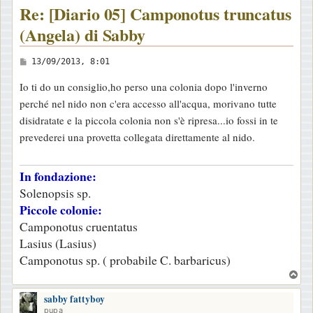
Re: [Diario 05] Camponotus truncatus
(Angela) di Sabby
M
13/09/2013, 8:01
e
Io ti do un consiglio,ho perso una colonia dopo l'inverno
s
perché nel nido non c'era accesso all'acqua, morivano tutte
s
disidratate e la piccola colonia non s'è ripresa...io fossi in te
a
prevederei una provetta collegata direttamente al nido.
g
g
In fondazione:
i
Solenopsis sp.
o
Piccole colonie:
Camponotus cruentatus
Lasius (Lasius)
Camponotus sp. ( probabile C. barbaricus)
T
o
sabby fattyboy
p
pupa